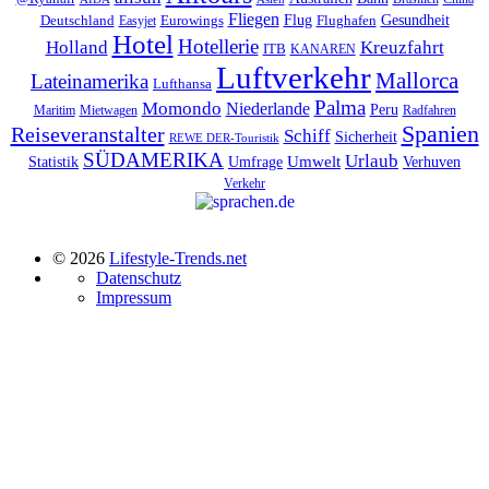
Fliegen
Flug
Gesundheit
Deutschland
Eurowings
Flughafen
Easyjet
Hotel
Hotellerie
Kreuzfahrt
Holland
ITB
KANAREN
Luftverkehr
Mallorca
Lateinamerika
Lufthansa
Palma
Momondo
Niederlande
Peru
Maritim
Mietwagen
Radfahren
Spanien
Reiseveranstalter
Schiff
Sicherheit
REWE DER-Touristik
SÜDAMERIKA
Urlaub
Umfrage
Umwelt
Verhuven
Statistik
Verkehr
© 2026
Lifestyle-Trends.net
Datenschutz
Impressum