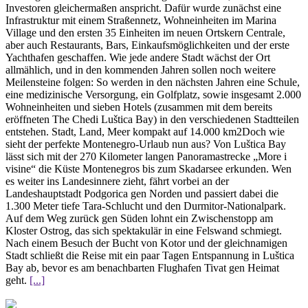
Investoren gleichermaßen anspricht. Dafür wurde zunächst eine
Infrastruktur mit einem Straßennetz, Wohneinheiten im Marina
Village und den ersten 35 Einheiten im neuen Ortskern Centrale,
aber auch Restaurants, Bars, Einkaufsmöglichkeiten und der erste
Yachthafen geschaffen. Wie jede andere Stadt wächst der Ort
allmählich, und in den kommenden Jahren sollen noch weitere
Meilensteine folgen: So werden in den nächsten Jahren eine Schule,
eine medizinische Versorgung, ein Golfplatz, sowie insgesamt 2.000
Wohneinheiten und sieben Hotels (zusammen mit dem bereits
eröffneten The Chedi Luštica Bay) in den verschiedenen Stadtteilen
entstehen. Stadt, Land, Meer kompakt auf 14.000 km2Doch wie
sieht der perfekte Montenegro-Urlaub nun aus? Von Luštica Bay
lässt sich mit der 270 Kilometer langen Panoramastrecke „More i
visine“ die Küste Montenegros bis zum Skadarsee erkunden. Wen
es weiter ins Landesinnere zieht, fährt vorbei an der
Landeshauptstadt Podgorica gen Norden und passiert dabei die
1.300 Meter tiefe Tara-Schlucht und den Durmitor-Nationalpark.
Auf dem Weg zurück gen Süden lohnt ein Zwischenstopp am
Kloster Ostrog, das sich spektakulär in eine Felswand schmiegt.
Nach einem Besuch der Bucht von Kotor und der gleichnamigen
Stadt schließt die Reise mit ein paar Tagen Entspannung in Luštica
Bay ab, bevor es am benachbarten Flughafen Tivat gen Heimat
geht.
[...]