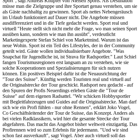
Sport", sagt Andreas Knupfer von Nielsen Sports. Als Destination
müsse man die Zielgruppe und ihre Sportart genau verstehen, um sie
als Gäste nachhaltig zu gewinnen. Sport als nettes Nebengeräusch
im Urlaub funktioniert auf Dauer nicht. Die Angebote müssen
ausdifferenziert und in die Tiefe gedacht werden. Sport real und
virtuell "Heute stellt sich nicht mehr die Frage, wo man seinen Sport
ausüben kann, sondern wie man ihn ausübt", verdeutlicht
Marketingexperte Stefan Schiel von Marketmind. Warum ist das
neue Wohin. Sport ist ein Teil des Lifestyles, der in der Community
geteilt wird. Gäste wollen individualisierbare Angebote. "Was
Snapchat für Jugendliche ist, ist Strava für Radsportler." Laut Schiel
fangen Tourismusregionen erst langsam an zu verstehen, wie sie
solche Kooperationen und Spezialisierungen für sich nutzen
können. Ein positives Beispiel dafür ist die Neuausrichtung der
"Tour des Suisse". Künftig werden Touristen real und virtuell auf
die Originalstrecke der Tour geschickt. Radsport neu gedacht - auf
den Spuren der Profis Neuerdings erleben Gäste die "Tour de
Suisse" auf dem eigenen Radsattel. "Wir schicken Hobbysportler
mit Begleitfahrzeugen und Guides auf die Originalstrecke. Man darf
sich wie ein Profi fühlen - nur ohne Rennen", erklärt Joko Vogel,
Co Geschäftsleitender der Tour de Suisse, das Konzept. Anders als
bei vielen Radklassikern, wird hier die gesamte Strecke der Tour
abgefahren. Das macht das Angebot bisher weltweit einzigartig. Das
Profirennen wird so zum Erlebnis für jedermann. "Und wir sind
schon fast ausverkauft", sagt Vogel. Aber auch virtuell soll das