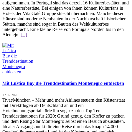
aufgenommen. In Portugal sind das derzeit 16 Kulturerbestätten und
eine Naturerbestätte. Bei einigen von ihnen können Kulturfans in
Hotels der Vila Galé-Gruppe stilecht übernachten. Manche dieser
Häuser sind moderne Neubauten in der Nachbarschaft historischer
Stätten, manche sind sogar in Bauten des Weltkulturerbes
untergebracht. Eine kleine Reise von Portugals Norden bis in den
Alentejo.
[...]
Mit Luštica Bay die Trenddestination Montenegro entdecken
12.02.2020
Tivat/München – Mehr und mehr Airlines steuern den Küstenstaat
mit Direktflügen ab Deutschland an und ein
Hotelbuchungsportal kürte ihn sogar zu den Top Ten
Trenddestinationen für 2020: Grund genug, den Koffer zu packen
und dem Rising Star Montenegro selbst einen Besuch abzustatten.
Idealer Ausgangspunkt für eine Reise durch das knapp 14.000
Quadratkilometer große Land ist der Küstenort und zugleich