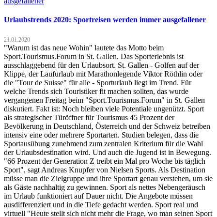
Urlaubstrends 2020: Sportreisen werden immer ausgefallener
21.01.2020
"Warum ist das neue Wohin" lautete das Motto beim
Sport.Tourismus.Forum in St. Gallen. Das Sporterlebnis ist
ausschlaggebend für den Urlaubsort. St. Gallen - Golfen auf der
Klippe, der Laufurlaub mit Marathonlegende Viktor Röthlin oder
die "Tour de Suisse" für alle - Sporturlaub liegt im Trend. Für
welche Trends sich Touristiker fit machen sollten, das wurde
vergangenen Freitag beim "Sport.Tourismus.Forum" in St. Gallen
diskutiert. Fakt ist: Noch bleiben viele Potentiale ungenützt. Sport
als strategischer Türöffner für Tourismus 45 Prozent der
Bevölkerung in Deutschland, Österreich und der Schweiz betreiben
intensiv eine oder mehrere Sportarten. Studien belegen, dass die
Sportausübung zunehmend zum zentralen Kriterium für die Wahl
der Urlaubsdestination wird. Und auch die Jugend ist in Bewegung.
"66 Prozent der Generation Z treibt ein Mal pro Woche bis täglich
Sport", sagt Andreas Knupfer von Nielsen Sports. Als Destination
müsse man die Zielgruppe und ihre Sportart genau verstehen, um sie
als Gäste nachhaltig zu gewinnen. Sport als nettes Nebengeräusch
im Urlaub funktioniert auf Dauer nicht. Die Angebote müssen
ausdifferenziert und in die Tiefe gedacht werden. Sport real und
virtuell "Heute stellt sich nicht mehr die Frage, wo man seinen Sport