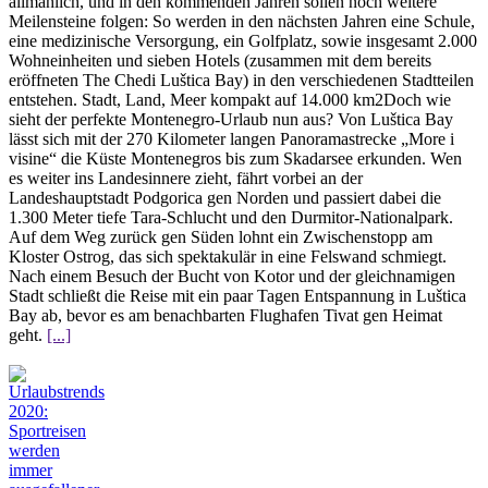
allmählich, und in den kommenden Jahren sollen noch weitere
Meilensteine folgen: So werden in den nächsten Jahren eine Schule,
eine medizinische Versorgung, ein Golfplatz, sowie insgesamt 2.000
Wohneinheiten und sieben Hotels (zusammen mit dem bereits
eröffneten The Chedi Luštica Bay) in den verschiedenen Stadtteilen
entstehen. Stadt, Land, Meer kompakt auf 14.000 km2Doch wie
sieht der perfekte Montenegro-Urlaub nun aus? Von Luštica Bay
lässt sich mit der 270 Kilometer langen Panoramastrecke „More i
visine“ die Küste Montenegros bis zum Skadarsee erkunden. Wen
es weiter ins Landesinnere zieht, fährt vorbei an der
Landeshauptstadt Podgorica gen Norden und passiert dabei die
1.300 Meter tiefe Tara-Schlucht und den Durmitor-Nationalpark.
Auf dem Weg zurück gen Süden lohnt ein Zwischenstopp am
Kloster Ostrog, das sich spektakulär in eine Felswand schmiegt.
Nach einem Besuch der Bucht von Kotor und der gleichnamigen
Stadt schließt die Reise mit ein paar Tagen Entspannung in Luštica
Bay ab, bevor es am benachbarten Flughafen Tivat gen Heimat
geht.
[...]