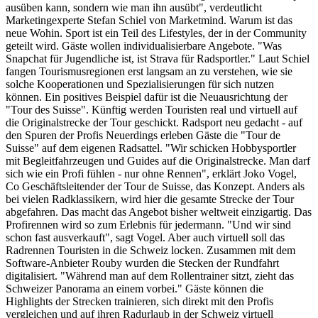
ausüben kann, sondern wie man ihn ausübt", verdeutlicht
Marketingexperte Stefan Schiel von Marketmind. Warum ist das
neue Wohin. Sport ist ein Teil des Lifestyles, der in der Community
geteilt wird. Gäste wollen individualisierbare Angebote. "Was
Snapchat für Jugendliche ist, ist Strava für Radsportler." Laut Schiel
fangen Tourismusregionen erst langsam an zu verstehen, wie sie
solche Kooperationen und Spezialisierungen für sich nutzen
können. Ein positives Beispiel dafür ist die Neuausrichtung der
"Tour des Suisse". Künftig werden Touristen real und virtuell auf
die Originalstrecke der Tour geschickt. Radsport neu gedacht - auf
den Spuren der Profis Neuerdings erleben Gäste die "Tour de
Suisse" auf dem eigenen Radsattel. "Wir schicken Hobbysportler
mit Begleitfahrzeugen und Guides auf die Originalstrecke. Man darf
sich wie ein Profi fühlen - nur ohne Rennen", erklärt Joko Vogel,
Co Geschäftsleitender der Tour de Suisse, das Konzept. Anders als
bei vielen Radklassikern, wird hier die gesamte Strecke der Tour
abgefahren. Das macht das Angebot bisher weltweit einzigartig. Das
Profirennen wird so zum Erlebnis für jedermann. "Und wir sind
schon fast ausverkauft", sagt Vogel. Aber auch virtuell soll das
Radrennen Touristen in die Schweiz locken. Zusammen mit dem
Software-Anbieter Rouby wurden die Stecken der Rundfahrt
digitalisiert. "Während man auf dem Rollentrainer sitzt, zieht das
Schweizer Panorama an einem vorbei." Gäste können die
Highlights der Strecken trainieren, sich direkt mit den Profis
vergleichen und auf ihren Radurlaub in der Schweiz virtuell