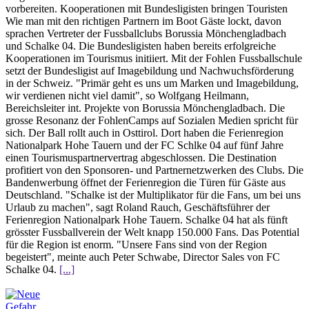
vorbereiten. Kooperationen mit Bundesligisten bringen Touristen
Wie man mit den richtigen Partnern im Boot Gäste lockt, davon
sprachen Vertreter der Fussballclubs Borussia Mönchengladbach
und Schalke 04. Die Bundesligisten haben bereits erfolgreiche
Kooperationen im Tourismus initiiert. Mit der Fohlen Fussballschule
setzt der Bundesligist auf Imagebildung und Nachwuchsförderung
in der Schweiz. "Primär geht es uns um Marken und Imagebildung,
wir verdienen nicht viel damit", so Wolfgang Heilmann,
Bereichsleiter int. Projekte von Borussia Mönchengladbach. Die
grosse Resonanz der FohlenCamps auf Sozialen Medien spricht für
sich. Der Ball rollt auch in Osttirol. Dort haben die Ferienregion
Nationalpark Hohe Tauern und der FC Schlke 04 auf fünf Jahre
einen Tourismuspartnervertrag abgeschlossen. Die Destination
profitiert von den Sponsoren- und Partnernetzwerken des Clubs. Die
Bandenwerbung öffnet der Ferienregion die Türen für Gäste aus
Deutschland. "Schalke ist der Multiplikator für die Fans, um bei uns
Urlaub zu machen", sagt Roland Rauch, Geschäftsführer der
Ferienregion Nationalpark Hohe Tauern. Schalke 04 hat als fünft
grösster Fussballverein der Welt knapp 150.000 Fans. Das Potential
für die Region ist enorm. "Unsere Fans sind von der Region
begeistert", meinte auch Peter Schwabe, Director Sales von FC
Schalke 04.
[...]