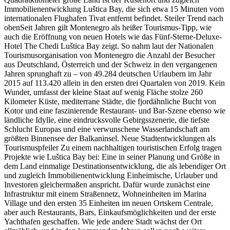
Immobilienentwicklung Luštica Bay, die sich etwa 15 Minuten vom
internationalen Flughafen Tivat entfernt befindet. Steiler Trend nach
obenSeit Jahren gilt Montenegro als heißer Tourismus-Tipp, wie
auch die Eröffnung von neuen Hotels wie das Fünf-Sterne-Deluxe-
Hotel The Chedi Luštica Bay zeigt. So nahm laut der Nationalen
Tourismusorganisation von Montenegro die Anzahl der Besucher
aus Deutschland, Österreich und der Schweiz in den vergangenen
Jahren sprunghaft zu – von 49.284 deutschen Urlaubern im Jahr
2015 auf 113.420 allein in den ersten drei Quartalen von 2019. Kein
Wunder, umfasst der kleine Staat auf wenig Fläche stolze 260
Kilometer Küste, mediterrane Städte, die fjordähnliche Bucht von
Kotor und eine faszinierende Restaurant- und Bar-Szene ebenso wie
ländliche Idylle, eine eindrucksvolle Gebirgsszenerie, die tiefste
Schlucht Europas und eine verwunschene Wasserlandschaft am
größten Binnensee der Balkaninsel. Neue Stadtentwicklungen als
Tourismuspfeiler Zu einem nachhaltigen touristischen Erfolg tragen
Projekte wie Luštica Bay bei: Eine in seiner Planung und Größe in
dem Land einmalige Destinationsentwicklung, die als lebendiger Ort
und zugleich Immobilienentwicklung Einheimische, Urlauber und
Investoren gleichermaßen anspricht. Dafür wurde zunächst eine
Infrastruktur mit einem Straßennetz, Wohneinheiten im Marina
Village und den ersten 35 Einheiten im neuen Ortskern Centrale,
aber auch Restaurants, Bars, Einkaufsmöglichkeiten und der erste
Yachthafen geschaffen. Wie jede andere Stadt wächst der Ort