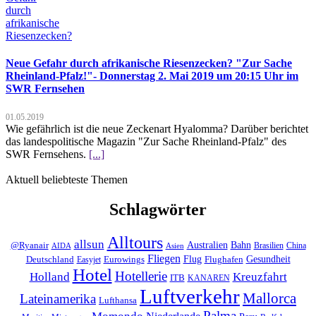
Neue Gefahr durch afrikanische Riesenzecken? "Zur Sache
Rheinland-Pfalz!"- Donnerstag 2. Mai 2019 um 20:15 Uhr im
SWR Fernsehen
01.05.2019
Wie gefährlich ist die neue Zeckenart Hyalomma? Darüber berichtet
das landespolitische Magazin "Zur Sache Rheinland-Pfalz" des
SWR Fernsehens.
[...]
Aktuell beliebteste Themen
Schlagwörter
Alltours
allsun
Bahn
Australien
@Ryanair
Brasilien
China
AIDA
Asien
Fliegen
Flug
Gesundheit
Deutschland
Eurowings
Flughafen
Easyjet
Hotel
Hotellerie
Kreuzfahrt
Holland
ITB
KANAREN
Luftverkehr
Mallorca
Lateinamerika
Lufthansa
Palma
Momondo