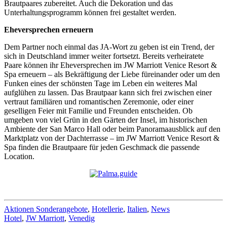
Brautpaares zubereitet. Auch die Dekoration und das
Unterhaltungsprogramm können frei gestaltet werden.
Eheversprechen erneuern
Dem Partner noch einmal das JA-Wort zu geben ist ein Trend, der
sich in Deutschland immer weiter fortsetzt. Bereits verheiratete
Paare können ihr Eheversprechen im JW Marriott Venice Resort &
Spa erneuern – als Bekräftigung der Liebe füreinander oder um den
Funken eines der schönsten Tage im Leben ein weiteres Mal
aufglühen zu lassen. Das Brautpaar kann sich frei zwischen einer
vertraut familiären und romantischen Zeremonie, oder einer
geselligen Feier mit Familie und Freunden entscheiden. Ob
umgeben von viel Grün in den Gärten der Insel, im historischen
Ambiente der San Marco Hall oder beim Panoramaausblick auf den
Marktplatz von der Dachterrasse – im JW Marriott Venice Resort &
Spa finden die Brautpaare für jeden Geschmack die passende
Location.
Aktionen Sonderangebote
,
Hotellerie
,
Italien
,
News
Hotel
,
JW Marriott
,
Venedig