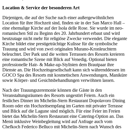
Location & Service der besonderen Art
Diejenigen, die auf der Suche nach einer außergewöhnlichen
Location für ihre Hochzeit sind, finden sie in der San Marco Hall –
eine ehemalige Kirche auf der Isola delle Rose. Sie wurde im neo-
romanischen Stil zu Beginn des 20. Jahrhundert erbaut und wird
heutzutage nicht mehr für religiöse Zwecke verwendet. Die elegante
Kirche bildet eine prestigeträchtige Kulisse für die symbolische
Trauung und wird von zwei originalen Murano-Kronleuchtern
beleuchtet. Der Park und die weiten Terrassen des Resorts kreieren
eine romantische Szene mit Blick auf Venedig. Optional bieten
professionelle Hair- & Make-up-Stylisten dem Brautpaar ihre
Dienste an. Die Hochzeitsgesellschaft kann sich währenddessen im
GOCO Spa des Resorts mit kosmetischen Anwendungen, Maniküre
sowie Körper- und Gesichtsbehandlungen verwöhnen lassen.
Nach der Trauungszeremonie können die Gäste in den
Veranstaltungsräumen des Resorts ungestört Feiern. Auch ein
festliches Dinner im Michelin-Stern Restaurant Dopolavoro Dining
Room oder ein Hochzeitsempfang im Garten mit privater Terrasse
und Blick auf die Lagune sind möglich. Für eine Feier im Freien
bietet das Michelin-Stern Restaurant eine Catering-Option an. Das
Menü inklusive Weinbegleitung wird auf Anfrage auch vom
Chefkoch Federico Belluco mit Michelin-Stern nach Wunsch des