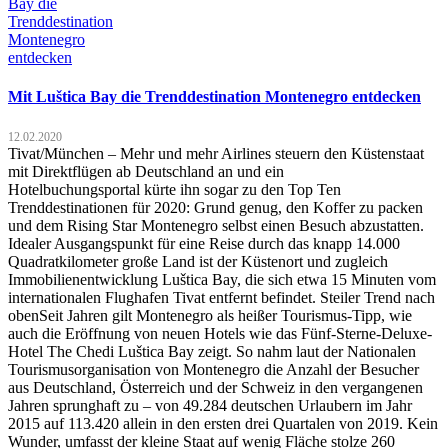
Mit Luštica Bay die Trenddestination Montenegro entdecken
12.02.2020
Tivat/München – Mehr und mehr Airlines steuern den Küstenstaat
mit Direktflügen ab Deutschland an und ein
Hotelbuchungsportal kürte ihn sogar zu den Top Ten
Trenddestinationen für 2020: Grund genug, den Koffer zu packen
und dem Rising Star Montenegro selbst einen Besuch abzustatten.
Idealer Ausgangspunkt für eine Reise durch das knapp 14.000
Quadratkilometer große Land ist der Küstenort und zugleich
Immobilienentwicklung Luštica Bay, die sich etwa 15 Minuten vom
internationalen Flughafen Tivat entfernt befindet. Steiler Trend nach
obenSeit Jahren gilt Montenegro als heißer Tourismus-Tipp, wie
auch die Eröffnung von neuen Hotels wie das Fünf-Sterne-Deluxe-
Hotel The Chedi Luštica Bay zeigt. So nahm laut der Nationalen
Tourismusorganisation von Montenegro die Anzahl der Besucher
aus Deutschland, Österreich und der Schweiz in den vergangenen
Jahren sprunghaft zu – von 49.284 deutschen Urlaubern im Jahr
2015 auf 113.420 allein in den ersten drei Quartalen von 2019. Kein
Wunder, umfasst der kleine Staat auf wenig Fläche stolze 260