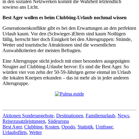
in den sozialen Netzwerken kommt die Wahrheit letztendlich
sowieso ans Licht.
Best Ager wollen es beim Clubbing-Urlaub nochmal wissen
Generationenkonflikte gibt es bei den Erwartungen an den perfekten
Urlaub kaum. Vor den (Schwieger-)Eltern sind kaum Notlügen
fällig, herrscht hier doch Einigkeit bei den Altersgruppen: Strände,
Wetter und touristische Attraktionen sind die wesentlichen
Auswahlkriterien der meisten Befragten.
Eine Altersgruppe sticht jedoch mit einer besonders ausgeprägten
Neugier auf Clubbing-Urlaube hervor: Es sind die Best Ager. So
würden vier von zehn der 50-59-Jährigen gerne einmal im Urlaub
die lokalen Kneipen erkunden – das ist mehr als in jeder anderen
Altersgruppe.
Aktionen Sonderangebote
,
Destinationen
,
Familienurlaub
,
News
,
Reisezusatzleistungen
,
Südeuropa
Best Ager
,
Clubbing
,
Kosten
,
Opodo
,
Statistik
,
Umfrage
,
Urlaubsflirts
,
Wetter