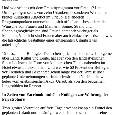
Und wie sieht es mit dem Freizeitprogramm vor Ort aus? Laut
Umfrage legen sechs von zehn Urlaubern besonderen Wert auf ein
breites kulturelles Angebot im Urlaub. Bei anderen
Programmpunkten unterscheiden sich offenbar insbesondere die
Wünsche von Frauen und Männern: Sonne, Strand und
Shoppingmöglichkeiten sind Frauen demnach wichtiger als
Männern. Vielleicht sind Frauen aber auch einfach realistischer, was
die tatsächliche Gestaltung eines entspannten Urlaubstages
anbelangt?
15 Prozent der Befragten Deutschen spricht nach dem Urlaub gerne
über Land, Kultur und Leute, hat aber von den landestypischen
Sitten höchstens in Form von kulinarischen Themenabenden im
Hotel etwas mitbekommen. Und wer wie 60 Prozent der Befragten
vor Freunden und Bekannten schon lange vor der Abreise über
geplante Unternehmungen spricht, schwärmt im Nachhinein wohl
lieber vom erlebnisreichen Aktiv-Urlaub als von den bequemen
Liegestühlen im Ressort.
In Zeiten von Facebook und Co.: Notlügen zur Wahrung der
Privatsphäre
Trotz großer Vorfreude auf freie Tage erwähnt knapp ein Drittel den
geplanten Urlaub nur beiläufig – wer sich interessiert, kann seine