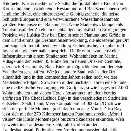
Kilometer Küste, mediterrane Städte, die fjordähnliche Bucht von
Kotor und eine faszinierende Restaurant- und Bar-Szene ebenso wie
ländliche Idylle, eine eindrucksvolle Gebirgsszenerie, die tiefste
Schlucht Europas und eine verwunschene Wasserlandschaft am
größten Binnensee der Balkaninsel. Neue Stadtentwicklungen als
Tourismuspfeiler Zu einem nachhaltigen touristischen Erfolg tragen
Projekte wie Luštica Bay bei: Eine in seiner Planung und Größe in
dem Land einmalige Destinationsentwicklung, die als lebendiger Ort
und zugleich Immobilienentwicklung Einheimische, Urlauber und
Investoren gleichermaßen anspricht. Dafür wurde zunächst eine
Infrastruktur mit einem Straßennetz, Wohneinheiten im Marina
Village und den ersten 35 Einheiten im neuen Ortskern Centrale,
aber auch Restaurants, Bars, Einkaufsmöglichkeiten und der erste
Yachthafen geschaffen. Wie jede andere Stadt wächst der Ort
allmählich, und in den kommenden Jahren sollen noch weitere
Meilensteine folgen: So werden in den nächsten Jahren eine Schule,
eine medizinische Versorgung, ein Golfplatz, sowie insgesamt 2.000
Wohneinheiten und sieben Hotels (zusammen mit dem bereits
eröffneten The Chedi Luštica Bay) in den verschiedenen Stadtteilen
entstehen. Stadt, Land, Meer kompakt auf 14.000 km2Doch wie
sieht der perfekte Montenegro-Urlaub nun aus? Von Luštica Bay
lässt sich mit der 270 Kilometer langen Panoramastrecke „More i
visine“ die Küste Montenegros bis zum Skadarsee erkunden. Wen
es weiter ins Landesinnere zieht, fährt vorbei an der
Landeshauptstadt Podgorica gen Norden und passiert dabei die