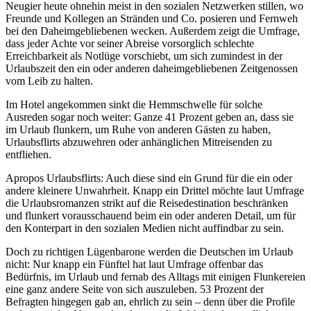
Neugier heute ohnehin meist in den sozialen Netzwerken stillen, wo
Freunde und Kollegen an Stränden und Co. posieren und Fernweh
bei den Daheimgebliebenen wecken. Außerdem zeigt die Umfrage,
dass jeder Achte vor seiner Abreise vorsorglich schlechte
Erreichbarkeit als Notlüge vorschiebt, um sich zumindest in der
Urlaubszeit den ein oder anderen daheimgebliebenen Zeitgenossen
vom Leib zu halten.
Im Hotel angekommen sinkt die Hemmschwelle für solche
Ausreden sogar noch weiter: Ganze 41 Prozent geben an, dass sie
im Urlaub flunkern, um Ruhe von anderen Gästen zu haben,
Urlaubsflirts abzuwehren oder anhänglichen Mitreisenden zu
entfliehen.
Apropos Urlaubsflirts: Auch diese sind ein Grund für die ein oder
andere kleinere Unwahrheit. Knapp ein Drittel möchte laut Umfrage
die Urlaubsromanzen strikt auf die Reisedestination beschränken
und flunkert vorausschauend beim ein oder anderen Detail, um für
den Konterpart in den sozialen Medien nicht auffindbar zu sein.
Doch zu richtigen Lügenbarone werden die Deutschen im Urlaub
nicht: Nur knapp ein Fünftel hat laut Umfrage offenbar das
Bedürfnis, im Urlaub und fernab des Alltags mit einigen Flunkereien
eine ganz andere Seite von sich auszuleben. 53 Prozent der
Befragten hingegen gab an, ehrlich zu sein – denn über die Profile