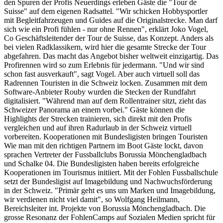
den Spuren der Profis Neuerdings erleben Gäste die "Tour de
Suisse" auf dem eigenen Radsattel. "Wir schicken Hobbysportler
mit Begleitfahrzeugen und Guides auf die Originalstrecke. Man darf
sich wie ein Profi fühlen - nur ohne Rennen", erklärt Joko Vogel,
Co Geschäftsleitender der Tour de Suisse, das Konzept. Anders als
bei vielen Radklassikern, wird hier die gesamte Strecke der Tour
abgefahren. Das macht das Angebot bisher weltweit einzigartig. Das
Profirennen wird so zum Erlebnis für jedermann. "Und wir sind
schon fast ausverkauft", sagt Vogel. Aber auch virtuell soll das
Radrennen Touristen in die Schweiz locken. Zusammen mit dem
Software-Anbieter Rouby wurden die Stecken der Rundfahrt
digitalisiert. "Während man auf dem Rollentrainer sitzt, zieht das
Schweizer Panorama an einem vorbei." Gäste können die
Highlights der Strecken trainieren, sich direkt mit den Profis
vergleichen und auf ihren Radurlaub in der Schweiz virtuell
vorbereiten. Kooperationen mit Bundesligisten bringen Touristen
Wie man mit den richtigen Partnern im Boot Gäste lockt, davon
sprachen Vertreter der Fussballclubs Borussia Mönchengladbach
und Schalke 04. Die Bundesligisten haben bereits erfolgreiche
Kooperationen im Tourismus initiiert. Mit der Fohlen Fussballschule
setzt der Bundesligist auf Imagebildung und Nachwuchsförderung
in der Schweiz. "Primär geht es uns um Marken und Imagebildung,
wir verdienen nicht viel damit", so Wolfgang Heilmann,
Bereichsleiter int. Projekte von Borussia Mönchengladbach. Die
grosse Resonanz der FohlenCamps auf Sozialen Medien spricht für