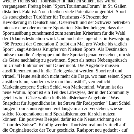
welche Trends sich Touristiker fit machen sollten, das wurde
vergangenen Freitag beim "Sport.Tourismus.Forum" in St. Gallen
diskutiert. Fakt ist: Noch bleiben viele Potentiale ungenützt. Sport
als strategischer Türöffner für Tourismus 45 Prozent der
Bevölkerung in Deutschland, Österreich und der Schweiz betreiben
intensiv eine oder mehrere Sportarten. Studien belegen, dass die
Sportausübung zunehmend zum zentralen Kriterium für die Wahl
der Urlaubsdestination wird. Und auch die Jugend ist in Bewegung.
"66 Prozent der Generation Z treibt ein Mal pro Woche bis täglich
Sport", sagt Andreas Knupfer von Nielsen Sports. Als Destination
müsse man die Zielgruppe und ihre Sportart genau verstehen, um sie
als Gäste nachhaltig zu gewinnen. Sport als nettes Nebengeräusch
im Urlaub funktioniert auf Dauer nicht. Die Angebote müssen
ausdifferenziert und in die Tiefe gedacht werden. Sport real und
virtuell "Heute stellt sich nicht mehr die Frage, wo man seinen Sport
ausüben kann, sondern wie man ihn ausübt", verdeutlicht
Marketingexperte Stefan Schiel von Marketmind. Warum ist das
neue Wohin. Sport ist ein Teil des Lifestyles, der in der Community
geteilt wird. Gäste wollen individualisierbare Angebote. "Was
Snapchat für Jugendliche ist, ist Strava für Radsportler." Laut Schiel
fangen Tourismusregionen erst langsam an zu verstehen, wie sie
solche Kooperationen und Spezialisierungen für sich nutzen
können. Ein positives Beispiel dafür ist die Neuausrichtung der
"Tour des Suisse". Künftig werden Touristen real und virtuell auf
die Originalstrecke der Tour geschickt. Radsport neu gedacht - auf