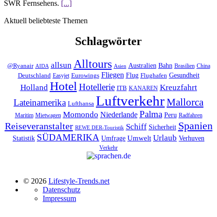
SWR Fernsehens.
[...]
Aktuell beliebteste Themen
Schlagwörter
Alltours
allsun
Bahn
Australien
@Ryanair
Brasilien
China
AIDA
Asien
Fliegen
Flug
Gesundheit
Deutschland
Eurowings
Flughafen
Easyjet
Hotel
Hotellerie
Kreuzfahrt
Holland
ITB
KANAREN
Luftverkehr
Mallorca
Lateinamerika
Lufthansa
Palma
Momondo
Niederlande
Peru
Maritim
Mietwagen
Radfahren
Spanien
Reiseveranstalter
Schiff
Sicherheit
REWE DER-Touristik
SÜDAMERIKA
Urlaub
Umfrage
Umwelt
Verhuven
Statistik
Verkehr
© 2026
Lifestyle-Trends.net
Datenschutz
Impressum