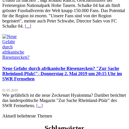
Urlaub zu machen", sagt Roland Rauch, Geschäftsführer der
Ferienregion Nationalpark Hohe Tauern. Schalke 04 hat als fünft
grösster Fussballverein der Welt knapp 150.000 Fans. Das Potential
für die Region ist enorm. "Unsere Fans sind von der Region
begeistert", meinte auch Peter Schwabe, Director Sales von FC
Schalke 04.
[...]
Neue Gefahr durch afrikanische Riesenzecken? "Zur Sache
Rheinland-Pfalz!"- Donnerstag 2. Mai 2019 um 20:15 Uhr im
SWR Fernsehen
01.05.2019
Wie gefährlich ist die neue Zeckenart Hyalomma? Darüber berichtet
das landespolitische Magazin "Zur Sache Rheinland-Pfalz" des
SWR Fernsehens.
[...]
Aktuell beliebteste Themen
Schlagwörter