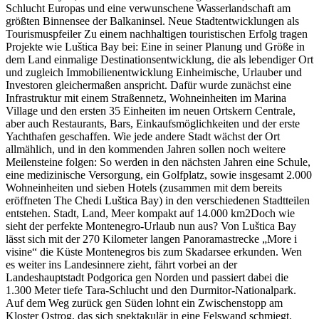
Schlucht Europas und eine verwunschene Wasserlandschaft am
größten Binnensee der Balkaninsel. Neue Stadtentwicklungen als
Tourismuspfeiler Zu einem nachhaltigen touristischen Erfolg tragen
Projekte wie Luštica Bay bei: Eine in seiner Planung und Größe in
dem Land einmalige Destinationsentwicklung, die als lebendiger Ort
und zugleich Immobilienentwicklung Einheimische, Urlauber und
Investoren gleichermaßen anspricht. Dafür wurde zunächst eine
Infrastruktur mit einem Straßennetz, Wohneinheiten im Marina
Village und den ersten 35 Einheiten im neuen Ortskern Centrale,
aber auch Restaurants, Bars, Einkaufsmöglichkeiten und der erste
Yachthafen geschaffen. Wie jede andere Stadt wächst der Ort
allmählich, und in den kommenden Jahren sollen noch weitere
Meilensteine folgen: So werden in den nächsten Jahren eine Schule,
eine medizinische Versorgung, ein Golfplatz, sowie insgesamt 2.000
Wohneinheiten und sieben Hotels (zusammen mit dem bereits
eröffneten The Chedi Luštica Bay) in den verschiedenen Stadtteilen
entstehen. Stadt, Land, Meer kompakt auf 14.000 km2Doch wie
sieht der perfekte Montenegro-Urlaub nun aus? Von Luštica Bay
lässt sich mit der 270 Kilometer langen Panoramastrecke „More i
visine“ die Küste Montenegros bis zum Skadarsee erkunden. Wen
es weiter ins Landesinnere zieht, fährt vorbei an der
Landeshauptstadt Podgorica gen Norden und passiert dabei die
1.300 Meter tiefe Tara-Schlucht und den Durmitor-Nationalpark.
Auf dem Weg zurück gen Süden lohnt ein Zwischenstopp am
Kloster Ostrog, das sich spektakulär in eine Felswand schmiegt.