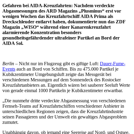
Gefahren bei AIDA-Kreuzfahrten: Nachdem verdeckte
Abgasmessungen des ARD Magazins „Plusminus“ erst vor
wenigen Wochen das Kreuzfahrtschiff AIDA Prima als
Dreckschleuder entlarvt haben, dokumentierte nun das ZDF
Magazin „WISO“ während einer Kanarenkreuzfahrt
alarmierende Konzentration besonders
gesundheitsgefährdender ultrafeiner Partikel an Bord der
AIDA Sol.
Berlin
– Nicht nur im Flugzeug gibt es giftige Luft:
Dauer-Fume-
Events
auch an Bord von Schiffen. Bis zu 475.000 Partikel je
Kubikzentimeter Umgebungsluft zeigte das Messgerät bei
verschiedenen Messungen auf dem Sonnendeck des Rostocker
Kreuzfahrtanbieters an. Eigentlich wären bei sauberer Seeluft Werte
von gerade einmal 1000 Partikeln je Kubikzentimeter erwartbar.
„Die nunmehr dritte verdeckte Abgasmessung von verschiedenen
Fernseh-Teams auf Kreuzfahrtschiffen verschiedener Anbieter in
unterschiedlichen Regionen zeigen, dass die Kreuzfahrtindustrie
seinen Passagieren und der Umwelt ein gewaltiges Abgasproblem
zumutet.
Unabhängig davon, ob jemand eine Seereise auf Nord- und Ostsee,