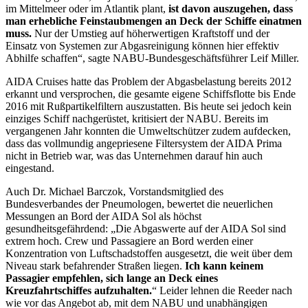
im Mittelmeer oder im Atlantik plant,
ist davon auszugehen, dass
man erhebliche Feinstaubmengen an Deck der Schiffe einatmen
muss.
Nur der Umstieg auf höherwertigen Kraftstoff und der
Einsatz von Systemen zur Abgasreinigung können hier effektiv
Abhilfe schaffen“, sagte NABU-Bundesgeschäftsführer Leif Miller.
AIDA Cruises hatte das Problem der Abgasbelastung bereits 2012
erkannt und versprochen, die gesamte eigene Schiffsflotte bis Ende
2016 mit Rußpartikelfiltern auszustatten. Bis heute sei jedoch kein
einziges Schiff nachgerüstet, kritisiert der NABU. Bereits im
vergangenen Jahr konnten die Umweltschützer zudem aufdecken,
dass das vollmundig angepriesene Filtersystem der AIDA Prima
nicht in Betrieb war, was das Unternehmen darauf hin auch
eingestand.
Auch Dr. Michael Barczok, Vorstandsmitglied des
Bundesverbandes der Pneumologen, bewertet die neuerlichen
Messungen an Bord der AIDA Sol als höchst
gesundheitsgefährdend: „Die Abgaswerte auf der AIDA Sol sind
extrem hoch. Crew und Passagiere an Bord werden einer
Konzentration von Luftschadstoffen ausgesetzt, die weit über dem
Niveau stark befahrender Straßen liegen.
Ich kann keinem
Passagier empfehlen, sich lange an Deck eines
Kreuzfahrtschiffes aufzuhalten.
“ Leider lehnen die Reeder nach
wie vor das Angebot ab, mit dem NABU und unabhängigen