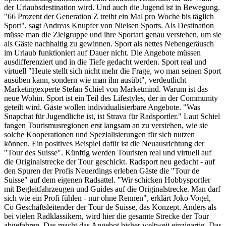
der Urlaubsdestination wird. Und auch die Jugend ist in Bewegung.
"66 Prozent der Generation Z treibt ein Mal pro Woche bis täglich
Sport", sagt Andreas Knupfer von Nielsen Sports. Als Destination
müsse man die Zielgruppe und ihre Sportart genau verstehen, um sie
als Gäste nachhaltig zu gewinnen. Sport als nettes Nebengeräusch
im Urlaub funktioniert auf Dauer nicht. Die Angebote müssen
ausdifferenziert und in die Tiefe gedacht werden. Sport real und
virtuell "Heute stellt sich nicht mehr die Frage, wo man seinen Sport
ausüben kann, sondern wie man ihn ausübt", verdeutlicht
Marketingexperte Stefan Schiel von Marketmind. Warum ist das
neue Wohin. Sport ist ein Teil des Lifestyles, der in der Community
geteilt wird. Gäste wollen individualisierbare Angebote. "Was
Snapchat für Jugendliche ist, ist Strava für Radsportler." Laut Schiel
fangen Tourismusregionen erst langsam an zu verstehen, wie sie
solche Kooperationen und Spezialisierungen für sich nutzen
können. Ein positives Beispiel dafür ist die Neuausrichtung der
"Tour des Suisse". Künftig werden Touristen real und virtuell auf
die Originalstrecke der Tour geschickt. Radsport neu gedacht - auf
den Spuren der Profis Neuerdings erleben Gäste die "Tour de
Suisse" auf dem eigenen Radsattel. "Wir schicken Hobbysportler
mit Begleitfahrzeugen und Guides auf die Originalstrecke. Man darf
sich wie ein Profi fühlen - nur ohne Rennen", erklärt Joko Vogel,
Co Geschäftsleitender der Tour de Suisse, das Konzept. Anders als
bei vielen Radklassikern, wird hier die gesamte Strecke der Tour
abgefahren. Das macht das Angebot bisher weltweit einzigartig. Das