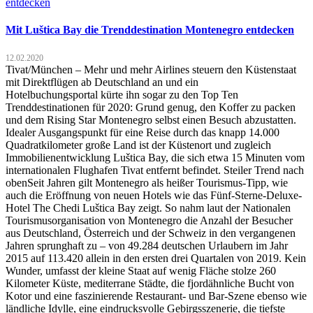
Mit Luštica Bay die Trenddestination Montenegro entdecken
12.02.2020
Tivat/München – Mehr und mehr Airlines steuern den Küstenstaat
mit Direktflügen ab Deutschland an und ein
Hotelbuchungsportal kürte ihn sogar zu den Top Ten
Trenddestinationen für 2020: Grund genug, den Koffer zu packen
und dem Rising Star Montenegro selbst einen Besuch abzustatten.
Idealer Ausgangspunkt für eine Reise durch das knapp 14.000
Quadratkilometer große Land ist der Küstenort und zugleich
Immobilienentwicklung Luštica Bay, die sich etwa 15 Minuten vom
internationalen Flughafen Tivat entfernt befindet. Steiler Trend nach
obenSeit Jahren gilt Montenegro als heißer Tourismus-Tipp, wie
auch die Eröffnung von neuen Hotels wie das Fünf-Sterne-Deluxe-
Hotel The Chedi Luštica Bay zeigt. So nahm laut der Nationalen
Tourismusorganisation von Montenegro die Anzahl der Besucher
aus Deutschland, Österreich und der Schweiz in den vergangenen
Jahren sprunghaft zu – von 49.284 deutschen Urlaubern im Jahr
2015 auf 113.420 allein in den ersten drei Quartalen von 2019. Kein
Wunder, umfasst der kleine Staat auf wenig Fläche stolze 260
Kilometer Küste, mediterrane Städte, die fjordähnliche Bucht von
Kotor und eine faszinierende Restaurant- und Bar-Szene ebenso wie
ländliche Idylle, eine eindrucksvolle Gebirgsszenerie, die tiefste