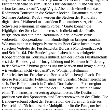
Profirennen wird so zum Erlebnis für jedermann. "Und wir sind
schon fast ausverkauft", sagt Vogel. Aber auch virtuell soll das
Radrennen Touristen in die Schweiz locken. Zusammen mit dem
Software-Anbieter Rouby wurden die Stecken der Rundfahrt
digitalisiert. "Während man auf dem Rollentrainer sitzt, zieht das
Schweizer Panorama an einem vorbei." Gäste können die
Highlights der Strecken trainieren, sich direkt mit den Profis
vergleichen und auf ihren Radurlaub in der Schweiz virtuell
vorbereiten. Kooperationen mit Bundesligisten bringen Touristen
Wie man mit den richtigen Partnern im Boot Gäste lockt, davon
sprachen Vertreter der Fussballclubs Borussia Mönchengladbach
und Schalke 04. Die Bundesligisten haben bereits erfolgreiche
Kooperationen im Tourismus initiiert. Mit der Fohlen Fussballschule
setzt der Bundesligist auf Imagebildung und Nachwuchsförderung
in der Schweiz. "Primär geht es uns um Marken und Imagebildung,
wir verdienen nicht viel damit", so Wolfgang Heilmann,
Bereichsleiter int. Projekte von Borussia Mönchengladbach. Die
grosse Resonanz der FohlenCamps auf Sozialen Medien spricht für
sich. Der Ball rollt auch in Osttirol. Dort haben die Ferienregion
Nationalpark Hohe Tauern und der FC Schlke 04 auf fünf Jahre
einen Tourismuspartnervertrag abgeschlossen. Die Destination
profitiert von den Sponsoren- und Partnernetzwerken des Clubs. Die
Bandenwerbung öffnet der Ferienregion die Türen für Gäste aus
Deutschland. "Schalke ist der Multiplikator für die Fans, um bei uns