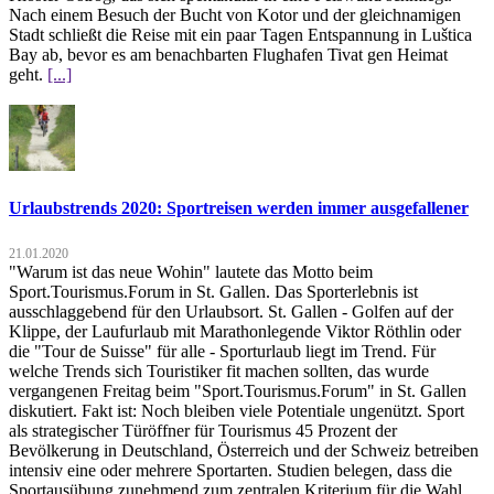
Nach einem Besuch der Bucht von Kotor und der gleichnamigen
Stadt schließt die Reise mit ein paar Tagen Entspannung in Luštica
Bay ab, bevor es am benachbarten Flughafen Tivat gen Heimat
geht.
[...]
Urlaubstrends 2020: Sportreisen werden immer ausgefallener
21.01.2020
"Warum ist das neue Wohin" lautete das Motto beim
Sport.Tourismus.Forum in St. Gallen. Das Sporterlebnis ist
ausschlaggebend für den Urlaubsort. St. Gallen - Golfen auf der
Klippe, der Laufurlaub mit Marathonlegende Viktor Röthlin oder
die "Tour de Suisse" für alle - Sporturlaub liegt im Trend. Für
welche Trends sich Touristiker fit machen sollten, das wurde
vergangenen Freitag beim "Sport.Tourismus.Forum" in St. Gallen
diskutiert. Fakt ist: Noch bleiben viele Potentiale ungenützt. Sport
als strategischer Türöffner für Tourismus 45 Prozent der
Bevölkerung in Deutschland, Österreich und der Schweiz betreiben
intensiv eine oder mehrere Sportarten. Studien belegen, dass die
Sportausübung zunehmend zum zentralen Kriterium für die Wahl