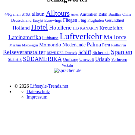
Alltours
allsun
Bahn
Australien
@Ryanair
Brasilien
China
AIDA
Asien
Fliegen
Flug
Gesundheit
Deutschland
Eurowings
Flughafen
Easyjet
Hotel
Hotellerie
Kreuzfahrt
Holland
ITB
KANAREN
Luftverkehr
Mallorca
Lateinamerika
Lufthansa
Palma
Momondo
Niederlande
Peru
Maritim
Mietwagen
Radfahren
Spanien
Reiseveranstalter
Schiff
Sicherheit
REWE DER-Touristik
SÜDAMERIKA
Urlaub
Umfrage
Umwelt
Verhuven
Statistik
Verkehr
© 2026
Lifestyle-Trends.net
Datenschutz
Impressum