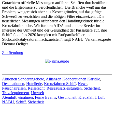
Gutachtern offizielle Messungen auf ihren Schiffen durchzuführen
und die Ergebnisse zu veröffentlichen. Die Branche weiß um das
Problem, weigert sich aber aus Kostengründen, auf das giftige
Schweröl zu verzichten und die nötigen Filter einzusetzen. „Die
neuerlichen Messungen offenbaren den Handlungsdruck für die
Kreuzfahrtbranche. Wir fordern AIDA und andere Reeder im
Interesse der Umwelt und der Gesundheit der Passagiere auf, ihre
Schiffsflotte bis 2020 komplett mit Rußpartikelfilter und
Stickoxidkatalysatoren nachzurüsten“, sagt NABU-Verkehrsexperte
Dietmar Oeliger.
Zur Sendung
Aktionen Sonderangebote
,
Allianzen Kooperationen Kartelle
,
Destinationen
,
Hotellerie
,
Kreuzfahrten Schiff
,
News
,
Pauschalreisen
,
Reiserecht
,
Reisezusatzleistungen
,
Sicherheit
,
Travelequipment
,
Umwelt
Atemluft
,
einatmen
,
Fume Events
,
Gesundheit
,
Kreuzfahrt
,
Luft
,
NABU
,
Schiff
,
Sicherheit