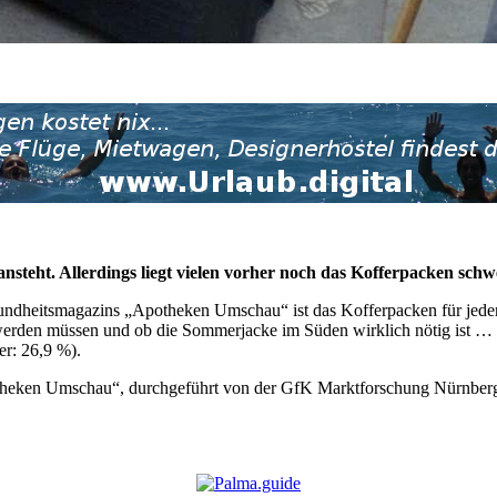
 ansteht. Allerdings liegt vielen vorher noch das Kofferpacken sc
undheitsmagazins „Apotheken Umschau“ ist das Kofferpacken für jeden
 werden müssen und ob die Sommerjacke im Süden wirklich nötig ist … a
r: 26,9 %).
theken Umschau“, durchgeführt von der GfK Marktforschung Nürnberg 