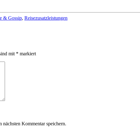
e & Gossip
,
Reisezusatzleistungen
sind mit
*
markiert
n nächsten Kommentar speichern.