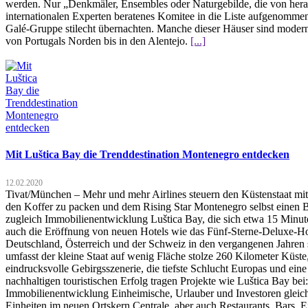
werden. Nur „Denkmäler, Ensembles oder Naturgebilde, die von hera
internationalen Experten beratenes Komitee in die Liste aufgenommen.
Galé-Gruppe stilecht übernachten. Manche dieser Häuser sind moderne
von Portugals Norden bis in den Alentejo.
[...]
Mit Luštica Bay die Trenddestination Montenegro entdecken
12.02.2020
Tivat/München – Mehr und mehr Airlines steuern den Küstenstaat mit
den Koffer zu packen und dem Rising Star Montenegro selbst einen B
zugleich Immobilienentwicklung Luštica Bay, die sich etwa 15 Minuten
auch die Eröffnung von neuen Hotels wie das Fünf-Sterne-Deluxe-Ho
Deutschland, Österreich und der Schweiz in den vergangenen Jahren 
umfasst der kleine Staat auf wenig Fläche stolze 260 Kilometer Küste
eindrucksvolle Gebirgsszenerie, die tiefste Schlucht Europas und e
nachhaltigen touristischen Erfolg tragen Projekte wie Luštica Bay be
Immobilienentwicklung Einheimische, Urlauber und Investoren gleich
Einheiten im neuen Ortskern Centrale, aber auch Restaurants, Bars, 