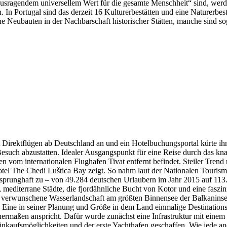
usragendem universellem Wert für die gesamte Menschheit“ sind, werd
 In Portugal sind das derzeit 16 Kulturerbestätten und eine Naturerbest
 Neubauten in der Nachbarschaft historischer Stätten, manche sind sog
 Direktflügen ab Deutschland an und ein Hotelbuchungsportal kürte ih
esuch abzustatten. Idealer Ausgangspunkt für eine Reise durch das kn
 vom internationalen Flughafen Tivat entfernt befindet. Steiler Trend
tel The Chedi Luštica Bay zeigt. So nahm laut der Nationalen Touris
sprunghaft zu – von 49.284 deutschen Urlaubern im Jahr 2015 auf 113.4
, mediterrane Städte, die fjordähnliche Bucht von Kotor und eine faszi
ine verwunschene Wasserlandschaft am größten Binnensee der Balkanins
i: Eine in seiner Planung und Größe in dem Land einmalige Destinations
ermaßen anspricht. Dafür wurde zunächst eine Infrastruktur mit einem
Einkaufsmöglichkeiten und der erste Yachthafen geschaffen. Wie jede a