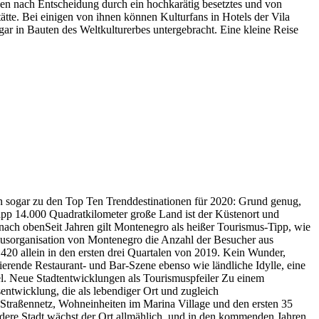
en nach Entscheidung durch ein hochkarätig besetztes und von
ätte. Bei einigen von ihnen können Kulturfans in Hotels der Vila
ar in Bauten des Weltkulturerbes untergebracht. Eine kleine Reise
n sogar zu den Top Ten Trenddestinationen für 2020: Grund genug,
app 14.000 Quadratkilometer große Land ist der Küstenort und
 nach obenSeit Jahren gilt Montenegro als heißer Tourismus-Tipp, wie
musorganisation von Montenegro die Anzahl der Besucher aus
20 allein in den ersten drei Quartalen von 2019. Kein Wunder,
nierende Restaurant- und Bar-Szene ebenso wie ländliche Idylle, eine
el. Neue Stadtentwicklungen als Tourismuspfeiler Zu einem
entwicklung, die als lebendiger Ort und zugleich
 Straßennetz, Wohneinheiten im Marina Village und den ersten 35
ndere Stadt wächst der Ort allmählich, und in den kommenden Jahren