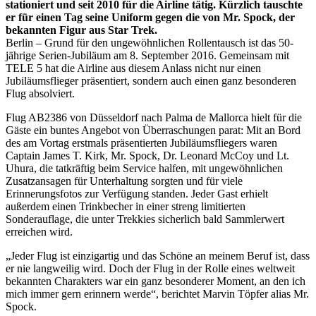
stationiert und seit 2010 für die Airline tätig. Kürzlich tauschte
er für einen Tag seine Uniform gegen die von Mr. Spock, der
bekannten Figur aus Star Trek.
Berlin – Grund für den ungewöhnlichen Rollentausch ist das 50-
jährige Serien-Jubiläum am 8. September 2016. Gemeinsam mit
TELE 5 hat die Airline aus diesem Anlass nicht nur einen
Jubiläumsflieger präsentiert, sondern auch einen ganz besonderen
Flug absolviert.
Flug AB2386 von Düsseldorf nach Palma de Mallorca hielt für die
Gäste ein buntes Angebot von Überraschungen parat: Mit an Bord
des am Vortag erstmals präsentierten Jubiläumsfliegers waren
Captain James T. Kirk, Mr. Spock, Dr. Leonard McCoy und Lt.
Uhura, die tatkräftig beim Service halfen, mit ungewöhnlichen
Zusatzansagen für Unterhaltung sorgten und für viele
Erinnerungsfotos zur Verfügung standen. Jeder Gast erhielt
außerdem einen Trinkbecher in einer streng limitierten
Sonderauflage, die unter Trekkies sicherlich bald Sammlerwert
erreichen wird.
„Jeder Flug ist einzigartig und das Schöne an meinem Beruf ist, dass
er nie langweilig wird. Doch der Flug in der Rolle eines weltweit
bekannten Charakters war ein ganz besonderer Moment, an den ich
mich immer gern erinnern werde“, berichtet Marvin Töpfer alias Mr.
Spock.