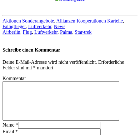
Aktionen Sonderangebote
,
Allianzen Kooperationen Kartelle
,
Billigflieger
,
Luftverkehr
,
News
Airberlin
,
Flug
,
Luftverkehr
,
Palma
,
Star-trek
Schreibe einen Kommentar
Deine E-Mail-Adresse wird nicht veröffentlicht.
Erforderliche
Felder sind mit
*
markiert
Kommentar
Name
*
Email
*