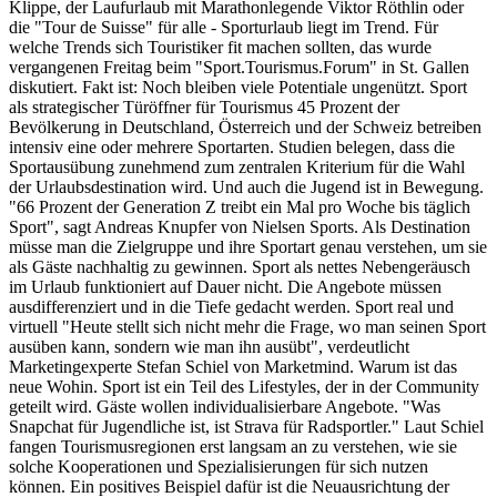
Klippe, der Laufurlaub mit Marathonlegende Viktor Röthlin oder
die "Tour de Suisse" für alle - Sporturlaub liegt im Trend. Für
welche Trends sich Touristiker fit machen sollten, das wurde
vergangenen Freitag beim "Sport.Tourismus.Forum" in St. Gallen
diskutiert. Fakt ist: Noch bleiben viele Potentiale ungenützt. Sport
als strategischer Türöffner für Tourismus 45 Prozent der
Bevölkerung in Deutschland, Österreich und der Schweiz betreiben
intensiv eine oder mehrere Sportarten. Studien belegen, dass die
Sportausübung zunehmend zum zentralen Kriterium für die Wahl
der Urlaubsdestination wird. Und auch die Jugend ist in Bewegung.
"66 Prozent der Generation Z treibt ein Mal pro Woche bis täglich
Sport", sagt Andreas Knupfer von Nielsen Sports. Als Destination
müsse man die Zielgruppe und ihre Sportart genau verstehen, um sie
als Gäste nachhaltig zu gewinnen. Sport als nettes Nebengeräusch
im Urlaub funktioniert auf Dauer nicht. Die Angebote müssen
ausdifferenziert und in die Tiefe gedacht werden. Sport real und
virtuell "Heute stellt sich nicht mehr die Frage, wo man seinen Sport
ausüben kann, sondern wie man ihn ausübt", verdeutlicht
Marketingexperte Stefan Schiel von Marketmind. Warum ist das
neue Wohin. Sport ist ein Teil des Lifestyles, der in der Community
geteilt wird. Gäste wollen individualisierbare Angebote. "Was
Snapchat für Jugendliche ist, ist Strava für Radsportler." Laut Schiel
fangen Tourismusregionen erst langsam an zu verstehen, wie sie
solche Kooperationen und Spezialisierungen für sich nutzen
können. Ein positives Beispiel dafür ist die Neuausrichtung der