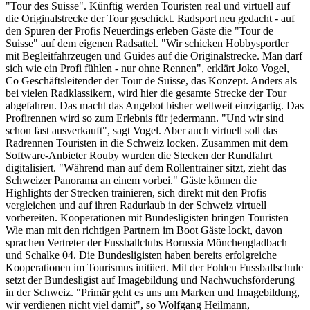
"Tour des Suisse". Künftig werden Touristen real und virtuell auf
die Originalstrecke der Tour geschickt. Radsport neu gedacht - auf
den Spuren der Profis Neuerdings erleben Gäste die "Tour de
Suisse" auf dem eigenen Radsattel. "Wir schicken Hobbysportler
mit Begleitfahrzeugen und Guides auf die Originalstrecke. Man darf
sich wie ein Profi fühlen - nur ohne Rennen", erklärt Joko Vogel,
Co Geschäftsleitender der Tour de Suisse, das Konzept. Anders als
bei vielen Radklassikern, wird hier die gesamte Strecke der Tour
abgefahren. Das macht das Angebot bisher weltweit einzigartig. Das
Profirennen wird so zum Erlebnis für jedermann. "Und wir sind
schon fast ausverkauft", sagt Vogel. Aber auch virtuell soll das
Radrennen Touristen in die Schweiz locken. Zusammen mit dem
Software-Anbieter Rouby wurden die Stecken der Rundfahrt
digitalisiert. "Während man auf dem Rollentrainer sitzt, zieht das
Schweizer Panorama an einem vorbei." Gäste können die
Highlights der Strecken trainieren, sich direkt mit den Profis
vergleichen und auf ihren Radurlaub in der Schweiz virtuell
vorbereiten. Kooperationen mit Bundesligisten bringen Touristen
Wie man mit den richtigen Partnern im Boot Gäste lockt, davon
sprachen Vertreter der Fussballclubs Borussia Mönchengladbach
und Schalke 04. Die Bundesligisten haben bereits erfolgreiche
Kooperationen im Tourismus initiiert. Mit der Fohlen Fussballschule
setzt der Bundesligist auf Imagebildung und Nachwuchsförderung
in der Schweiz. "Primär geht es uns um Marken und Imagebildung,
wir verdienen nicht viel damit", so Wolfgang Heilmann,