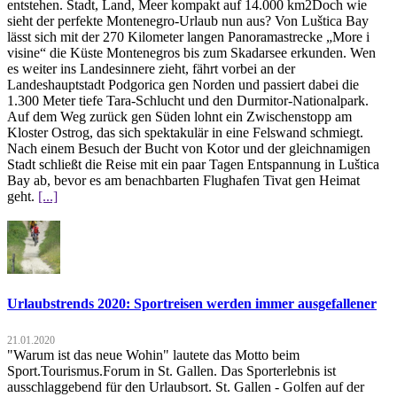
entstehen. Stadt, Land, Meer kompakt auf 14.000 km2Doch wie
sieht der perfekte Montenegro-Urlaub nun aus? Von Luštica Bay
lässt sich mit der 270 Kilometer langen Panoramastrecke „More i
visine“ die Küste Montenegros bis zum Skadarsee erkunden. Wen
es weiter ins Landesinnere zieht, fährt vorbei an der
Landeshauptstadt Podgorica gen Norden und passiert dabei die
1.300 Meter tiefe Tara-Schlucht und den Durmitor-Nationalpark.
Auf dem Weg zurück gen Süden lohnt ein Zwischenstopp am
Kloster Ostrog, das sich spektakulär in eine Felswand schmiegt.
Nach einem Besuch der Bucht von Kotor und der gleichnamigen
Stadt schließt die Reise mit ein paar Tagen Entspannung in Luštica
Bay ab, bevor es am benachbarten Flughafen Tivat gen Heimat
geht.
[...]
Urlaubstrends 2020: Sportreisen werden immer ausgefallener
21.01.2020
"Warum ist das neue Wohin" lautete das Motto beim
Sport.Tourismus.Forum in St. Gallen. Das Sporterlebnis ist
ausschlaggebend für den Urlaubsort. St. Gallen - Golfen auf der