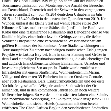
Hotel The Chedi Luštica Bay zeigt. So nahm laut der Nationalen
Tourismusorganisation von Montenegro die Anzahl der Besucher
aus Deutschland, Österreich und der Schweiz in den vergangenen
Jahren sprunghaft zu – von 49.284 deutschen Urlaubern im Jahr
2015 auf 113.420 allein in den ersten drei Quartalen von 2019. Kein
Wunder, umfasst der kleine Staat auf wenig Fläche stolze 260
Kilometer Küste, mediterrane Städte, die fjordähnliche Bucht von
Kotor und eine faszinierende Restaurant- und Bar-Szene ebenso wie
ländliche Idylle, eine eindrucksvolle Gebirgsszenerie, die tiefste
Schlucht Europas und eine verwunschene Wasserlandschaft am
größten Binnensee der Balkaninsel. Neue Stadtentwicklungen als
Tourismuspfeiler Zu einem nachhaltigen touristischen Erfolg tragen
Projekte wie Luštica Bay bei: Eine in seiner Planung und Größe in
dem Land einmalige Destinationsentwicklung, die als lebendiger Ort
und zugleich Immobilienentwicklung Einheimische, Urlauber und
Investoren gleichermaßen anspricht. Dafür wurde zunächst eine
Infrastruktur mit einem Straßennetz, Wohneinheiten im Marina
Village und den ersten 35 Einheiten im neuen Ortskern Centrale,
aber auch Restaurants, Bars, Einkaufsmöglichkeiten und der erste
Yachthafen geschaffen. Wie jede andere Stadt wächst der Ort
allmählich, und in den kommenden Jahren sollen noch weitere
Meilensteine folgen: So werden in den nächsten Jahren eine Schule,
eine medizinische Versorgung, ein Golfplatz, sowie insgesamt 2.000
Wohneinheiten und sieben Hotels (zusammen mit dem bereits
eröffneten The Chedi Luštica Bay) in den verschiedenen Stadtteilen