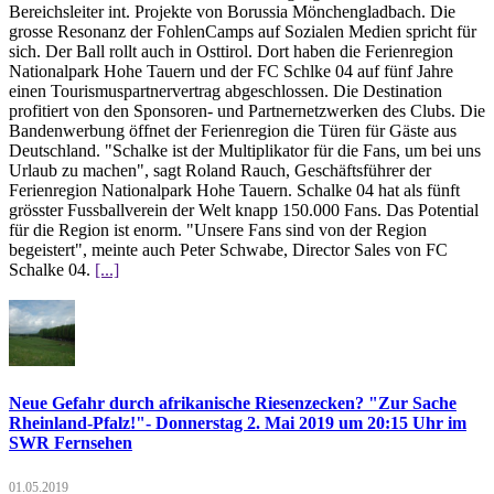
Bereichsleiter int. Projekte von Borussia Mönchengladbach. Die
grosse Resonanz der FohlenCamps auf Sozialen Medien spricht für
sich. Der Ball rollt auch in Osttirol. Dort haben die Ferienregion
Nationalpark Hohe Tauern und der FC Schlke 04 auf fünf Jahre
einen Tourismuspartnervertrag abgeschlossen. Die Destination
profitiert von den Sponsoren- und Partnernetzwerken des Clubs. Die
Bandenwerbung öffnet der Ferienregion die Türen für Gäste aus
Deutschland. "Schalke ist der Multiplikator für die Fans, um bei uns
Urlaub zu machen", sagt Roland Rauch, Geschäftsführer der
Ferienregion Nationalpark Hohe Tauern. Schalke 04 hat als fünft
grösster Fussballverein der Welt knapp 150.000 Fans. Das Potential
für die Region ist enorm. "Unsere Fans sind von der Region
begeistert", meinte auch Peter Schwabe, Director Sales von FC
Schalke 04.
[...]
Neue Gefahr durch afrikanische Riesenzecken? "Zur Sache
Rheinland-Pfalz!"- Donnerstag 2. Mai 2019 um 20:15 Uhr im
SWR Fernsehen
01.05.2019