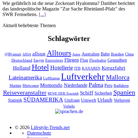
Wie gefährlich ist die neue Zeckenart Hyalomma? Darüber berichtet
das landespolitische Magazin "Zur Sache Rheinland-Pfalz" des
SWR Fernsehens.
[...]
Aktuell beliebteste Themen
Schlagwörter
Alltours
allsun
Bahn
Australien
@Ryanair
Brasilien
China
AIDA
Asien
Fliegen
Flug
Gesundheit
Deutschland
Eurowings
Flughafen
Easyjet
Hotel
Hotellerie
Kreuzfahrt
Holland
ITB
KANAREN
Luftverkehr
Mallorca
Lateinamerika
Lufthansa
Palma
Momondo
Niederlande
Peru
Maritim
Mietwagen
Radfahren
Spanien
Reiseveranstalter
Schiff
Sicherheit
REWE DER-Touristik
SÜDAMERIKA
Urlaub
Umfrage
Umwelt
Verhuven
Statistik
Verkehr
© 2026
Lifestyle-Trends.net
Datenschutz