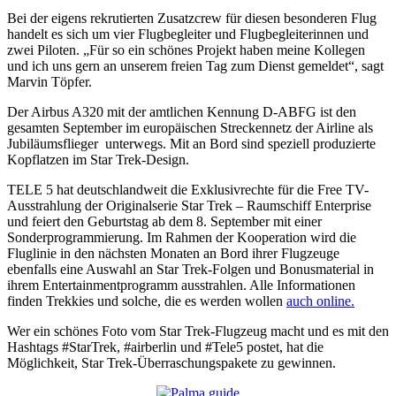
Bei der eigens rekrutierten Zusatzcrew für diesen besonderen Flug
handelt es sich um vier Flugbegleiter und Flugbegleiterinnen und
zwei Piloten. „Für so ein schönes Projekt haben meine Kollegen
und ich uns gern an unserem freien Tag zum Dienst gemeldet“, sagt
Marvin Töpfer.
Der Airbus A320 mit der amtlichen Kennung D-ABFG ist den
gesamten September im europäischen Streckennetz der Airline als
Jubiläumsflieger unterwegs. Mit an Bord sind speziell produzierte
Kopflatzen im Star Trek-Design.
TELE 5 hat deutschlandweit die Exklusivrechte für die Free TV-
Ausstrahlung der Originalserie Star Trek – Raumschiff Enterprise
und feiert den Geburtstag ab dem 8. September mit einer
Sonderprogrammierung. Im Rahmen der Kooperation wird die
Fluglinie in den nächsten Monaten an Bord ihrer Flugzeuge
ebenfalls eine Auswahl an Star Trek-Folgen und Bonusmaterial in
ihrem Entertainmentprogramm ausstrahlen. Alle Informationen
finden Trekkies und solche, die es werden wollen
auch online.
Wer ein schönes Foto vom Star Trek-Flugzeug macht und es mit den
Hashtags #StarTrek, #airberlin und #Tele5 postet, hat die
Möglichkeit, Star Trek-Überraschungspakete zu gewinnen.