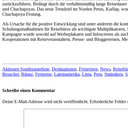
zurückzuführen. Bedingt durch die verhältnismäßig lange Reisedauer
und Chachapoyas. Das neue Trendziel im Norden Perus, Kuélap, wurd
Chachapoya Festung.
Als Ursache für die positive Entwicklung sind unter anderem die kont
Schulungsmaßnahmen für Reisebüros als wichtigste Multiplikatoren, 
Kampagne wurde sowohl auf Werbeplakaten und Infoscreens als auch 
Kooperationen mit Reiseveranstaltern, Presse- und Bloggerreisen, M
Aktionen Sonderangebote
,
Destinationen
,
Fernreisen
,
News
,
Reisebü
Besucher
,
Bilanz
,
Fernreise
,
Lateinamerika
,
Lima
,
Peru
,
Statistiken
,
Schreibe einen Kommentar
Deine E-Mail-Adresse wird nicht veröffentlicht.
Erforderliche Felder 