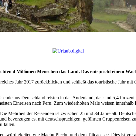
uchten 4 Millionen Menschen das Land. Das entspricht einem Wac
reiches Jahr 2017 zurückblicken und schließt das touristische Jahr m
sende aus Deutschland reisten in das Andenland, das sind 5,4 Prozent
eisten Einreisen nach Peru. Zum wiederholten Male weisen innerhalb 
ie Mehrheit der Reisenden ist zwischen 25 und 34 Jahre alt. Deutsche 
f und bevorzugen es, mit deutschsprachigen, geführten Gruppenreisen zu
 fallen.
henswürdigkeiten wie Machu Picchu und dem Titicacasee. Dies ist vor a