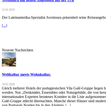
Aventoura mit neuen Angeboten auf der ITB
22.02.2019
Der Lateinamerika-Spezialist Aventoura präsentiert seine Reiseange
[...]
Neueste Nachrichten
Weltkultur meets Wohnkultur.
19.02.2020
Gleich mehrere Hotels der portugiesischen Vila Galé-Gruppe liegen b
werden. Nur „Denkmäler, Ensembles oder Naturgebilde, die von hera
internationalen Experten beratenes Komitee in die Liste aufgenommen.
Galé-Gruppe stilecht übernachten. Manche dieser Häuser sind moderne
von Portugals Norden bis in den Alentejo.
[...]