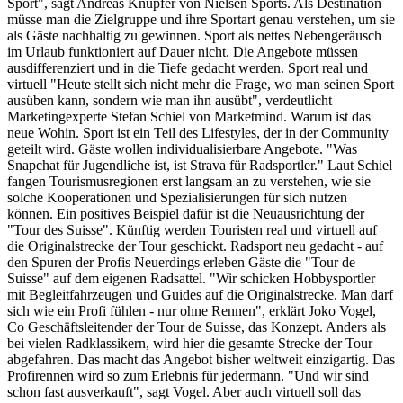
Sport", sagt Andreas Knupfer von Nielsen Sports. Als Destination
müsse man die Zielgruppe und ihre Sportart genau verstehen, um sie
als Gäste nachhaltig zu gewinnen. Sport als nettes Nebengeräusch
im Urlaub funktioniert auf Dauer nicht. Die Angebote müssen
ausdifferenziert und in die Tiefe gedacht werden. Sport real und
virtuell "Heute stellt sich nicht mehr die Frage, wo man seinen Sport
ausüben kann, sondern wie man ihn ausübt", verdeutlicht
Marketingexperte Stefan Schiel von Marketmind. Warum ist das
neue Wohin. Sport ist ein Teil des Lifestyles, der in der Community
geteilt wird. Gäste wollen individualisierbare Angebote. "Was
Snapchat für Jugendliche ist, ist Strava für Radsportler." Laut Schiel
fangen Tourismusregionen erst langsam an zu verstehen, wie sie
solche Kooperationen und Spezialisierungen für sich nutzen
können. Ein positives Beispiel dafür ist die Neuausrichtung der
"Tour des Suisse". Künftig werden Touristen real und virtuell auf
die Originalstrecke der Tour geschickt. Radsport neu gedacht - auf
den Spuren der Profis Neuerdings erleben Gäste die "Tour de
Suisse" auf dem eigenen Radsattel. "Wir schicken Hobbysportler
mit Begleitfahrzeugen und Guides auf die Originalstrecke. Man darf
sich wie ein Profi fühlen - nur ohne Rennen", erklärt Joko Vogel,
Co Geschäftsleitender der Tour de Suisse, das Konzept. Anders als
bei vielen Radklassikern, wird hier die gesamte Strecke der Tour
abgefahren. Das macht das Angebot bisher weltweit einzigartig. Das
Profirennen wird so zum Erlebnis für jedermann. "Und wir sind
schon fast ausverkauft", sagt Vogel. Aber auch virtuell soll das