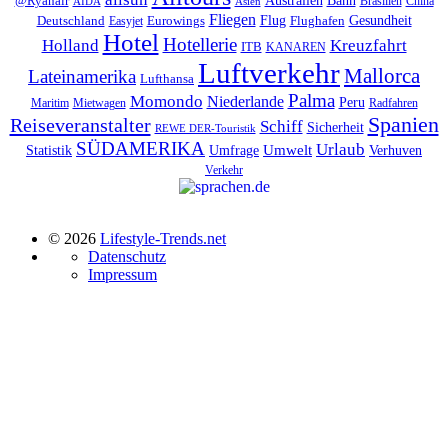
Australien
@Ryanair
Brasilien
China
AIDA
Asien
Fliegen
Flug
Gesundheit
Deutschland
Eurowings
Flughafen
Easyjet
Hotel
Hotellerie
Kreuzfahrt
Holland
ITB
KANAREN
Luftverkehr
Mallorca
Lateinamerika
Lufthansa
Palma
Momondo
Niederlande
Peru
Maritim
Mietwagen
Radfahren
Spanien
Reiseveranstalter
Schiff
Sicherheit
REWE DER-Touristik
SÜDAMERIKA
Urlaub
Umfrage
Umwelt
Verhuven
Statistik
Verkehr
© 2026
Lifestyle-Trends.net
Datenschutz
Impressum