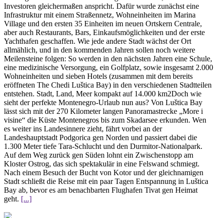
Investoren gleichermaßen anspricht. Dafür wurde zunächst eine
Infrastruktur mit einem Straßennetz, Wohneinheiten im Marina
Village und den ersten 35 Einheiten im neuen Ortskern Centrale,
aber auch Restaurants, Bars, Einkaufsmöglichkeiten und der erste
Yachthafen geschaffen. Wie jede andere Stadt wächst der Ort
allmählich, und in den kommenden Jahren sollen noch weitere
Meilensteine folgen: So werden in den nächsten Jahren eine Schule,
eine medizinische Versorgung, ein Golfplatz, sowie insgesamt 2.000
Wohneinheiten und sieben Hotels (zusammen mit dem bereits
eröffneten The Chedi Luštica Bay) in den verschiedenen Stadtteilen
entstehen. Stadt, Land, Meer kompakt auf 14.000 km2Doch wie
sieht der perfekte Montenegro-Urlaub nun aus? Von Luštica Bay
lässt sich mit der 270 Kilometer langen Panoramastrecke „More i
visine“ die Küste Montenegros bis zum Skadarsee erkunden. Wen
es weiter ins Landesinnere zieht, fährt vorbei an der
Landeshauptstadt Podgorica gen Norden und passiert dabei die
1.300 Meter tiefe Tara-Schlucht und den Durmitor-Nationalpark.
Auf dem Weg zurück gen Süden lohnt ein Zwischenstopp am
Kloster Ostrog, das sich spektakulär in eine Felswand schmiegt.
Nach einem Besuch der Bucht von Kotor und der gleichnamigen
Stadt schließt die Reise mit ein paar Tagen Entspannung in Luštica
Bay ab, bevor es am benachbarten Flughafen Tivat gen Heimat
geht.
[...]