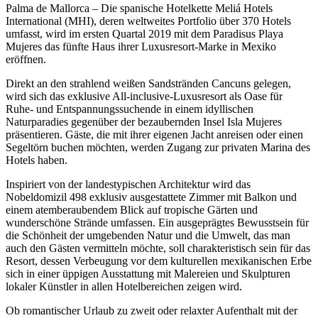
Palma de Mallorca – Die spanische Hotelkette Meliá Hotels
International (MHI), deren weltweites Portfolio über 370 Hotels
umfasst, wird im ersten Quartal 2019 mit dem Paradisus Playa
Mujeres das fünfte Haus ihrer Luxusresort-Marke in Mexiko
eröffnen.
Direkt an den strahlend weißen Sandstränden Cancuns gelegen,
wird sich das exklusive All-inclusive-Luxusresort als Oase für
Ruhe- und Entspannungssuchende in einem idyllischen
Naturparadies gegenüber der bezaubernden Insel Isla Mujeres
präsentieren. Gäste, die mit ihrer eigenen Jacht anreisen oder einen
Segeltörn buchen möchten, werden Zugang zur privaten Marina des
Hotels haben.
Inspiriert von der landestypischen Architektur wird das
Nobeldomizil 498 exklusiv ausgestattete Zimmer mit Balkon und
einem atemberaubendem Blick auf tropische Gärten und
wunderschöne Strände umfassen. Ein ausgeprägtes Bewusstsein für
die Schönheit der umgebenden Natur und die Umwelt, das man
auch den Gästen vermitteln möchte, soll
charakteristisch sein für das
Resort, dessen Verbeugung vor dem kulturellen mexikanischen Erbe
sich in einer üppigen Ausstattung mit Malereien und Skulpturen
lokaler Künstler in allen Hotelbereichen zeigen wird.
Ob romantischer Urlaub zu zweit oder relaxter Aufenthalt mit der