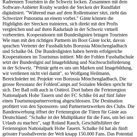
Radrennen Touristen in die Schweiz locken. Zusammen mit dem
Software-Anbieter Rouby wurden die Stecken der Rundfahrt
digitalisiert. "Während man auf dem Rollentrainer sitzt, zieht das
Schweizer Panorama an einem vorbei." Gäste können die
Highlights der Strecken trainieren, sich direkt mit den Profis
vergleichen und auf ihren Radurlaub in der Schweiz virtuell
vorbereiten. Kooperationen mit Bundesligisten bringen Touristen
Wie man mit den richtigen Partnern im Boot Gäste lockt, davon
sprachen Vertreter der Fussballclubs Borussia Mönchengladbach
und Schalke 04. Die Bundesligisten haben bereits erfolgreiche
Kooperationen im Tourismus initiiert. Mit der Fohlen Fussballschule
setzt der Bundesligist auf Imagebildung und Nachwuchsförderung
in der Schweiz. "Primär geht es uns um Marken und Imagebildung,
wir verdienen nicht viel damit", so Wolfgang Heilmann,
Bereichsleiter int. Projekte von Borussia Mönchengladbach. Die
grosse Resonanz der FohlenCamps auf Sozialen Medien spricht für
sich. Der Ball rollt auch in Osttirol. Dort haben die Ferienregion
Nationalpark Hohe Tauern und der FC Schlke 04 auf fünf Jahre
einen Tourismuspartnervertrag abgeschlossen. Die Destination
profitiert von den Sponsoren- und Partnernetzwerken des Clubs. Die
Bandenwerbung öffnet der Ferienregion die Türen für Gäste aus
Deutschland. "Schalke ist der Multiplikator für die Fans, um bei uns
Urlaub zu machen", sagt Roland Rauch, Geschäftsführer der
Ferienregion Nationalpark Hohe Tauern. Schalke 04 hat als fünft
grösster Fussballverein der Welt knapp 150.000 Fans. Das Potential