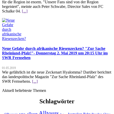
für die Region ist enorm. "Unsere Fans sind von der Region
begeistert", meinte auch Peter Schwabe, Director Sales von FC
Schalke 04.
[...]
Neue Gefahr durch afrikanische Riesenzecken? "Zur Sache
Rheinland-Pfalz!"- Donnerstag 2. Mai 2019 um 20:15 Uhr im
SWR Fernsehen
01.05.2019
Wie gefährlich ist die neue Zeckenart Hyalomma? Darüber berichtet
das landespolitische Magazin "Zur Sache Rheinland-Pfalz" des
SWR Fernsehens.
[...]
Aktuell beliebteste Themen
Schlagwörter
Alltours
allsun
Bahn