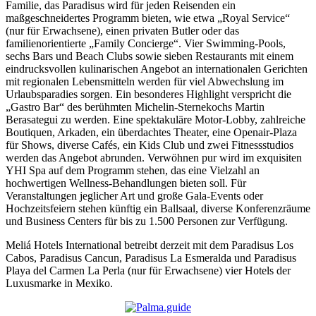
Familie, das Paradisus wird für jeden Reisenden ein
maßgeschneidertes Programm bieten, wie etwa „Royal Service“
(nur für Erwachsene), einen privaten Butler oder das
familienorientierte „Family Concierge“. Vier Swimming-Pools,
sechs Bars und Beach Clubs sowie sieben Restaurants mit einem
eindrucksvollen kulinarischen Angebot an internationalen Gerichten
mit regionalen Lebensmitteln werden für viel Abwechslung im
Urlaubsparadies sorgen. Ein besonderes Highlight verspricht die
„Gastro Bar“ des berühmten Michelin-Sternekochs Martin
Berasategui zu werden. Eine spektakuläre Motor-Lobby, zahlreiche
Boutiquen, Arkaden, ein überdachtes Theater, eine Openair-Plaza
für Shows, diverse Cafés, ein Kids Club und zwei Fitnessstudios
werden das Angebot abrunden. Verwöhnen pur wird im exquisiten
YHI Spa auf dem Programm stehen, das eine Vielzahl an
hochwertigen Wellness-Behandlungen bieten soll. Für
Veranstaltungen jeglicher Art und große Gala-Events oder
Hochzeitsfeiern stehen künftig ein Ballsaal, diverse Konferenzräume
und Business Centers für bis zu 1.500 Personen zur Verfügung.
Meliá Hotels International betreibt derzeit mit dem Paradisus Los
Cabos, Paradisus Cancun, Paradisus La Esmeralda und Paradisus
Playa del Carmen La Perla (nur für Erwachsene) vier Hotels der
Luxusmarke in Mexiko.