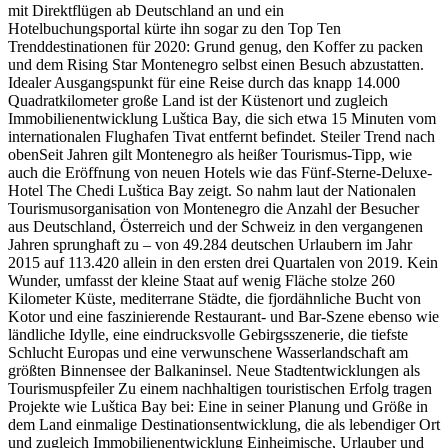
mit Direktflügen ab Deutschland an und ein
Hotelbuchungsportal kürte ihn sogar zu den Top Ten
Trenddestinationen für 2020: Grund genug, den Koffer zu packen
und dem Rising Star Montenegro selbst einen Besuch abzustatten.
Idealer Ausgangspunkt für eine Reise durch das knapp 14.000
Quadratkilometer große Land ist der Küstenort und zugleich
Immobilienentwicklung Luštica Bay, die sich etwa 15 Minuten vom
internationalen Flughafen Tivat entfernt befindet. Steiler Trend nach
obenSeit Jahren gilt Montenegro als heißer Tourismus-Tipp, wie
auch die Eröffnung von neuen Hotels wie das Fünf-Sterne-Deluxe-
Hotel The Chedi Luštica Bay zeigt. So nahm laut der Nationalen
Tourismusorganisation von Montenegro die Anzahl der Besucher
aus Deutschland, Österreich und der Schweiz in den vergangenen
Jahren sprunghaft zu – von 49.284 deutschen Urlaubern im Jahr
2015 auf 113.420 allein in den ersten drei Quartalen von 2019. Kein
Wunder, umfasst der kleine Staat auf wenig Fläche stolze 260
Kilometer Küste, mediterrane Städte, die fjordähnliche Bucht von
Kotor und eine faszinierende Restaurant- und Bar-Szene ebenso wie
ländliche Idylle, eine eindrucksvolle Gebirgsszenerie, die tiefste
Schlucht Europas und eine verwunschene Wasserlandschaft am
größten Binnensee der Balkaninsel. Neue Stadtentwicklungen als
Tourismuspfeiler Zu einem nachhaltigen touristischen Erfolg tragen
Projekte wie Luštica Bay bei: Eine in seiner Planung und Größe in
dem Land einmalige Destinationsentwicklung, die als lebendiger Ort
und zugleich Immobilienentwicklung Einheimische, Urlauber und