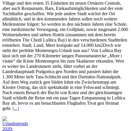
Village und den ersten 35 Einheiten im neuen Ortskern Centrale,
aber auch Restaurants, Bars, Einkaufsmöglichkeiten und der erste
Yachthafen geschaffen. Wie jede andere Stadt wächst der Ort
allmählich, und in den kommenden Jahren sollen noch weitere
Meilensteine folgen: So werden in den nächsten Jahren eine Schule,
eine medizinische Versorgung, ein Golfplatz, sowie insgesamt 2.000
Wohneinheiten und sieben Hotels (zusammen mit dem bereits
eröffneten The Chedi Luštica Bay) in den verschiedenen Stadtteilen
entstehen. Stadt, Land, Meer kompakt auf 14.000 km2Doch wie
sieht der perfekte Montenegro-Urlaub nun aus? Von Luštica Bay
lässt sich mit der 270 Kilometer langen Panoramastrecke „More i
visine“ die Küste Montenegros bis zum Skadarsee erkunden. Wen
es weiter ins Landesinnere zieht, fährt vorbei an der
Landeshauptstadt Podgorica gen Norden und passiert dabei die
1.300 Meter tiefe Tara-Schlucht und den Durmitor-Nationalpark.
Auf dem Weg zurück gen Süden lohnt ein Zwischenstopp am
Kloster Ostrog, das sich spektakulär in eine Felswand schmiegt.
Nach einem Besuch der Bucht von Kotor und der gleichnamigen
Stadt schließt die Reise mit ein paar Tagen Entspannung in Luštica
Bay ab, bevor es am benachbarten Flughafen Tivat gen Heimat
geht.
[...]