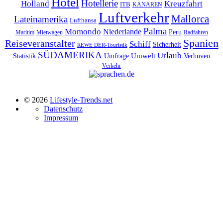
Hotel
Hotellerie
Kreuzfahrt
Holland
ITB
KANAREN
Luftverkehr
Mallorca
Lateinamerika
Lufthansa
Palma
Momondo
Niederlande
Peru
Maritim
Mietwagen
Radfahren
Spanien
Reiseveranstalter
Schiff
Sicherheit
REWE DER-Touristik
SÜDAMERIKA
Urlaub
Umfrage
Umwelt
Verhuven
Statistik
Verkehr
© 2026
Lifestyle-Trends.net
Datenschutz
Impressum