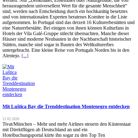
werden. Nur „Denkmäler, Ensembles oder Naturgebilde, die von
herausragendem universellem Wert für die gesamte Menschheit“
sind, werden nach Entscheidung durch ein hochkarätig besetztes
und von internationalen Experten beratenes Komitee in die Liste
aufgenommen. In Portugal sind das derzeit 16 Kulturerbestätten und
eine Naturerbestätte. Bei einigen von ihnen können Kulturfans in
Hotels der Vila Galé-Gruppe stilecht übernachten. Manche dieser
Häuser sind moderne Neubauten in der Nachbarschaft historischer
Stätten, manche sind sogar in Bauten des Weltkulturerbes
untergebracht. Eine kleine Reise von Portugals Norden bis in den
Alentejo.
[...]
Mit Luštica Bay die Trenddestination Montenegro entdecken
12.02.2020
Tivat/München – Mehr und mehr Airlines steuern den Küstenstaat
mit Direktflügen ab Deutschland an und ein
Hotelbuchungsportal kürte ihn sogar zu den Top Ten