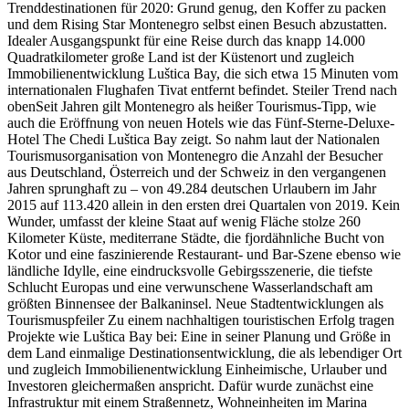
Trenddestinationen für 2020: Grund genug, den Koffer zu packen
und dem Rising Star Montenegro selbst einen Besuch abzustatten.
Idealer Ausgangspunkt für eine Reise durch das knapp 14.000
Quadratkilometer große Land ist der Küstenort und zugleich
Immobilienentwicklung Luštica Bay, die sich etwa 15 Minuten vom
internationalen Flughafen Tivat entfernt befindet. Steiler Trend nach
obenSeit Jahren gilt Montenegro als heißer Tourismus-Tipp, wie
auch die Eröffnung von neuen Hotels wie das Fünf-Sterne-Deluxe-
Hotel The Chedi Luštica Bay zeigt. So nahm laut der Nationalen
Tourismusorganisation von Montenegro die Anzahl der Besucher
aus Deutschland, Österreich und der Schweiz in den vergangenen
Jahren sprunghaft zu – von 49.284 deutschen Urlaubern im Jahr
2015 auf 113.420 allein in den ersten drei Quartalen von 2019. Kein
Wunder, umfasst der kleine Staat auf wenig Fläche stolze 260
Kilometer Küste, mediterrane Städte, die fjordähnliche Bucht von
Kotor und eine faszinierende Restaurant- und Bar-Szene ebenso wie
ländliche Idylle, eine eindrucksvolle Gebirgsszenerie, die tiefste
Schlucht Europas und eine verwunschene Wasserlandschaft am
größten Binnensee der Balkaninsel. Neue Stadtentwicklungen als
Tourismuspfeiler Zu einem nachhaltigen touristischen Erfolg tragen
Projekte wie Luštica Bay bei: Eine in seiner Planung und Größe in
dem Land einmalige Destinationsentwicklung, die als lebendiger Ort
und zugleich Immobilienentwicklung Einheimische, Urlauber und
Investoren gleichermaßen anspricht. Dafür wurde zunächst eine
Infrastruktur mit einem Straßennetz, Wohneinheiten im Marina