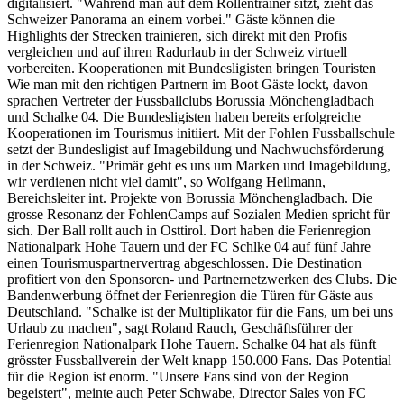
digitalisiert. "Während man auf dem Rollentrainer sitzt, zieht das
Schweizer Panorama an einem vorbei." Gäste können die
Highlights der Strecken trainieren, sich direkt mit den Profis
vergleichen und auf ihren Radurlaub in der Schweiz virtuell
vorbereiten. Kooperationen mit Bundesligisten bringen Touristen
Wie man mit den richtigen Partnern im Boot Gäste lockt, davon
sprachen Vertreter der Fussballclubs Borussia Mönchengladbach
und Schalke 04. Die Bundesligisten haben bereits erfolgreiche
Kooperationen im Tourismus initiiert. Mit der Fohlen Fussballschule
setzt der Bundesligist auf Imagebildung und Nachwuchsförderung
in der Schweiz. "Primär geht es uns um Marken und Imagebildung,
wir verdienen nicht viel damit", so Wolfgang Heilmann,
Bereichsleiter int. Projekte von Borussia Mönchengladbach. Die
grosse Resonanz der FohlenCamps auf Sozialen Medien spricht für
sich. Der Ball rollt auch in Osttirol. Dort haben die Ferienregion
Nationalpark Hohe Tauern und der FC Schlke 04 auf fünf Jahre
einen Tourismuspartnervertrag abgeschlossen. Die Destination
profitiert von den Sponsoren- und Partnernetzwerken des Clubs. Die
Bandenwerbung öffnet der Ferienregion die Türen für Gäste aus
Deutschland. "Schalke ist der Multiplikator für die Fans, um bei uns
Urlaub zu machen", sagt Roland Rauch, Geschäftsführer der
Ferienregion Nationalpark Hohe Tauern. Schalke 04 hat als fünft
grösster Fussballverein der Welt knapp 150.000 Fans. Das Potential
für die Region ist enorm. "Unsere Fans sind von der Region
begeistert", meinte auch Peter Schwabe, Director Sales von FC