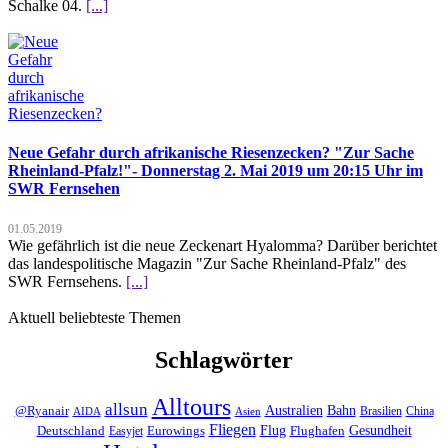
Schalke 04.
[...]
Neue Gefahr durch afrikanische Riesenzecken? "Zur Sache
Rheinland-Pfalz!"- Donnerstag 2. Mai 2019 um 20:15 Uhr im
SWR Fernsehen
01.05.2019
Wie gefährlich ist die neue Zeckenart Hyalomma? Darüber berichtet
das landespolitische Magazin "Zur Sache Rheinland-Pfalz" des
SWR Fernsehens.
[...]
Aktuell beliebteste Themen
Schlagwörter
Alltours
allsun
Bahn
Australien
@Ryanair
Brasilien
China
AIDA
Asien
Fliegen
Flug
Gesundheit
Deutschland
Eurowings
Flughafen
Easyjet