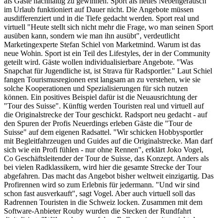
als Gäste nachhaltig zu gewinnen. Sport als nettes Nebengeräusch
im Urlaub funktioniert auf Dauer nicht. Die Angebote müssen
ausdifferenziert und in die Tiefe gedacht werden. Sport real und
virtuell "Heute stellt sich nicht mehr die Frage, wo man seinen Sport
ausüben kann, sondern wie man ihn ausübt", verdeutlicht
Marketingexperte Stefan Schiel von Marketmind. Warum ist das
neue Wohin. Sport ist ein Teil des Lifestyles, der in der Community
geteilt wird. Gäste wollen individualisierbare Angebote. "Was
Snapchat für Jugendliche ist, ist Strava für Radsportler." Laut Schiel
fangen Tourismusregionen erst langsam an zu verstehen, wie sie
solche Kooperationen und Spezialisierungen für sich nutzen
können. Ein positives Beispiel dafür ist die Neuausrichtung der
"Tour des Suisse". Künftig werden Touristen real und virtuell auf
die Originalstrecke der Tour geschickt. Radsport neu gedacht - auf
den Spuren der Profis Neuerdings erleben Gäste die "Tour de
Suisse" auf dem eigenen Radsattel. "Wir schicken Hobbysportler
mit Begleitfahrzeugen und Guides auf die Originalstrecke. Man darf
sich wie ein Profi fühlen - nur ohne Rennen", erklärt Joko Vogel,
Co Geschäftsleitender der Tour de Suisse, das Konzept. Anders als
bei vielen Radklassikern, wird hier die gesamte Strecke der Tour
abgefahren. Das macht das Angebot bisher weltweit einzigartig. Das
Profirennen wird so zum Erlebnis für jedermann. "Und wir sind
schon fast ausverkauft", sagt Vogel. Aber auch virtuell soll das
Radrennen Touristen in die Schweiz locken. Zusammen mit dem
Software-Anbieter Rouby wurden die Stecken der Rundfahrt