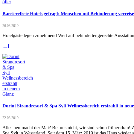
Barrierefreie Hotels gefragt: Menschen mit Behinderung verreis
26.03.2019
Hotelgäste legen zunehmend Wert auf behindertengerechte Ausstattung
[...]
Dorint Strandresort & Spa Sylt Wellnessbereich erstrahlt in ne
22.03.2019
Alles neu macht der Mai? Bei uns nicht, wir sind schon früher dran!
Spa Sylt in Westerland. Seit dem 15. März 2019 ist das Haus wieder g