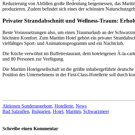
Reduzierung von Abfällen große Bedeutung beigemessen, das Maritim
produzieren. Zudem befindet sich eines der schönsten Naturschutzgebi
Privater Strandabschnitt und Wellness-Traum: Erho
Beste Voraussetzungen also, um einen Traumurlaub an der Schwarzmeer
höchsten Komfort. Zum Maritim Hotel gehört ein privater Strandabsch
vielfältiges Sport- und Animationsprogramm und ein Nachtclub.
Die Küche verwöhnt im Buffetrestaurant, dem hoteleigenen À-la-cart
und 80 Personen zur Verfügung.
Die Maritim Hotelgesellschaft ist die größte inhabergeführte deutsch
Position des Unternehmens in der First-Class-Hotellerie soll durch ko
Aktionen Sonderangebote
,
Hotellerie
,
News
Bad Salzuflen
,
Bulgarien
,
Hotel
,
Maritim
,
Schwarzmeer
Schreibe einen Kommentar