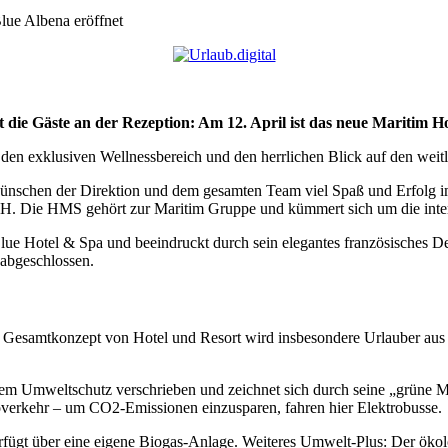
lue Albena eröffnet
die Gäste an der Rezeption: Am 12. April ist das neue Maritim Hot
den exklusiven Wellnessbereich und den herrlichen Blick auf den weitl
ir wünschen der Direktion und dem gesamten Team viel Spaß und Erfolg 
. Die HMS gehört zur Maritim Gruppe und kümmert sich um die intern
Blue Hotel & Spa und beeindruckt durch sein elegantes französisches D
 abgeschlossen.
e Gesamtkonzept von Hotel und Resort wird insbesondere Urlauber aus 
dem Umweltschutz verschrieben und zeichnet sich durch seine „grüne M
verkehr – um CO2-Emissionen einzusparen, fahren hier Elektrobusse.
rfügt über eine eigene Biogas-Anlage. Weiteres Umwelt-Plus: Der öko