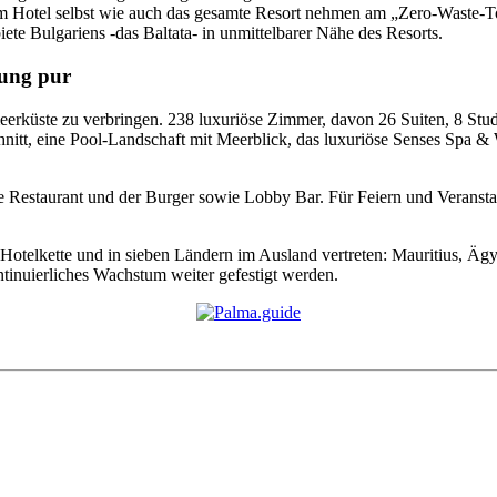
 Hotel selbst wie auch das gesamte Resort nehmen am „Zero-Waste-Tou
ete Bulgariens -das Baltata- in unmittelbarer Nähe des Resorts.
lung pur
küste zu verbringen. 238 luxuriöse Zimmer, davon 26 Suiten, 8 Studio
nitt, eine Pool-Landschaft mit Meerblick, das luxuriöse Senses Spa &
e Restaurant und der Burger sowie Lobby Bar. Für Feiern und Veransta
e Hotelkette und in sieben Ländern im Ausland vertreten: Mauritius, Äg
ntinuierliches Wachstum weiter gefestigt werden.