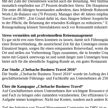
Mit der Zahl der Dienstreisen wächst auch die Belastung. Wer fünfmal 
monatlich empfinden nur 27 Prozent deutlichen Stress. Die Hauptursa
Die unter 40-Jährigen beanstanden außerdem, dass fehlende Ruhezeite
Work-Life-Balance ein (70 Prozent). Manager über 40 Jahren empfind
Travel im DRV: „Ein Grund dafür ist, dass Jüngere höhere Ansprüche
in der Pflicht, die Belastung der reisenden Kollegen zu reduzieren.“
Reisegestaltung können Stressfaktoren noch vor Reiseantritt reduziert
Stress vermeiden mit professionellem Reisemanagement
Es gar nicht erst zum Stress kommen zu lassen, damit sich Führungskrä
einer Reiseverbindung, die ausreichend Zeit für das Umsteigen einrä
Einsatzort liegen, sorgen für einen entspannten Reiseverlauf, wenn d
Ort und stellen zur Vorbereitung Tipps zusammen, die in fremder Umg
meist mit Gepäck unterwegs ist und somit länger zum Umsteigen brau
bietet sich für die abendliche Jogging-Runde an, ein gutes Restaura
Zur Studie „Chefsache Business Travel 2016“
Die Studie „Chefsache Business Travel 2016“ wurde im Auftrag des D
geschäftsreisende Führungs- und Fachkräfte aus Unternehmen ab 250
Über die Kampagne „Chefsache Business Travel“
Auf Geschäftsreisen setzen Unternehmen ihre wichtigste Ressource ein
und Fach zu bringen oder zumindest vorzubereiten. Der effizienten G
Aufgabe immer komplexer. Nicht nur Kosten, sondern auch andere Krit
Ziel der Initiative von Travel Management Companies im DRV ist es,