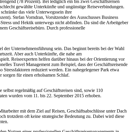
trengend (78 Prozent). Bei lediglich ein bis zwei Geschäftsreisen
h schlecht gewählte Unterkünfte und ungünstige Reiseverbindungen.
 schränke das viele Unterwegssein ihre
zent). Stefan Vorndran, Vorsitzender des Ausschusses Business
Stress und Hektik unterwegs nicht abfinden. Da sind die Arbeitgeber
einem Geschäftsreisebüro. Durch professionelle
Ziel der Unternehmensführung sein. Das beginnt bereits bei der Wahl
rtszeit. Aber auch Unterkünfte, die nahe am
ielt. Reiseexperten helfen darüber hinaus bei der Orientierung vor
ionelles Travel Management zum Beispiel, dass der Geschäftsreisende
o Stressfaktoren reduziert werden. Ein nahegelegener Park etwa
r sorgen für einen erholsamen Schlaf.
selbst regelmäßig auf Geschäftsreisen sind, sowie 110
Daten wurden vom 11. bis 22. September 2015 erhoben.
Mitarbeiter mit dem Ziel auf Reisen, Geschäftsabschlüsse unter Dach
ch trotzdem oft keine strategische Bedeutung zu. Dabei wird diese
hten.
den Nutzen eines professionellen Geschäftsreisemanagements in