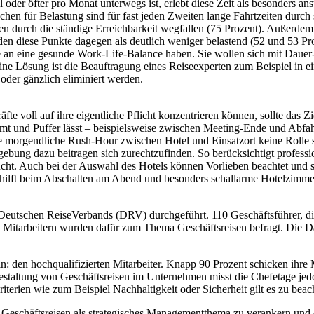
oder öfter pro Monat unterwegs ist, erlebt diese Zeit als besonders ans
chen für Belastung sind für fast jeden Zweiten lange Fahrtzeiten durc
n durch die ständige Erreichbarkeit wegfallen (75 Prozent). Außerdem
en diese Punkte dagegen als deutlich weniger belastend (52 und 53 Pro
 an eine gesunde Work-Life-Balance haben. Sie wollen sich mit Dauer-
 Eine Lösung ist die Beauftragung eines Reiseexperten zum Beispiel in 
 oder gänzlich eliminiert werden.
fte voll auf ihre eigentliche Pflicht konzentrieren können, sollte das 
umt und Puffer lässt – beispielsweise zwischen Meeting-Ende und Abfah
ie morgendliche Rush-Hour zwischen Hotel und Einsatzort keine Rolle sp
ebung dazu beitragen sich zurechtzufinden. So berücksichtigt profess
cht. Auch bei der Auswahl des Hotels können Vorlieben beachtet und s
nt hilft beim Abschalten am Abend und besonders schallarme Hotelzimme
eutschen ReiseVerbands (DRV) durchgeführt. 110 Geschäftsführer, die 
 Mitarbeitern wurden dafür zum Thema Geschäftsreisen befragt. Die 
: den hochqualifizierten Mitarbeiter. Knapp 90 Prozent schicken ihre 
estaltung von Geschäftsreisen im Unternehmen misst die Chefetage jedo
erien wie zum Beispiel Nachhaltigkeit oder Sicherheit gilt es zu beac
 Geschäftsreisen als strategisches Managementthema zu verankern und 