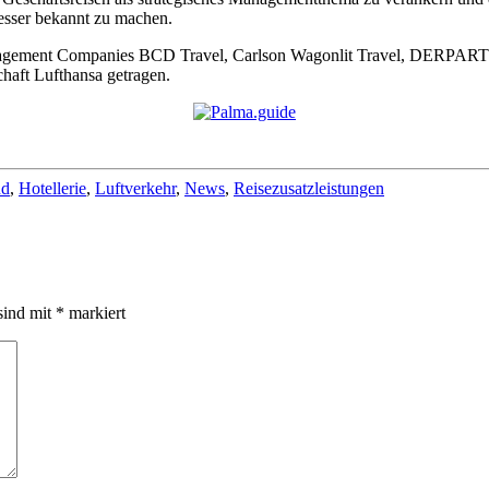
esser bekannt zu machen.
anagement Companies BCD Travel, Carlson Wagonlit Travel, DERP
haft Lufthansa getragen.
nd
,
Hotellerie
,
Luftverkehr
,
News
,
Reisezusatzleistungen
sind mit
*
markiert