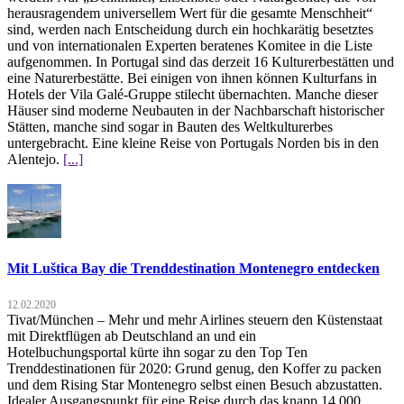
herausragendem universellem Wert für die gesamte Menschheit“
sind, werden nach Entscheidung durch ein hochkarätig besetztes
und von internationalen Experten beratenes Komitee in die Liste
aufgenommen. In Portugal sind das derzeit 16 Kulturerbestätten und
eine Naturerbestätte. Bei einigen von ihnen können Kulturfans in
Hotels der Vila Galé-Gruppe stilecht übernachten. Manche dieser
Häuser sind moderne Neubauten in der Nachbarschaft historischer
Stätten, manche sind sogar in Bauten des Weltkulturerbes
untergebracht. Eine kleine Reise von Portugals Norden bis in den
Alentejo.
[...]
Mit Luštica Bay die Trenddestination Montenegro entdecken
12.02.2020
Tivat/München – Mehr und mehr Airlines steuern den Küstenstaat
mit Direktflügen ab Deutschland an und ein
Hotelbuchungsportal kürte ihn sogar zu den Top Ten
Trenddestinationen für 2020: Grund genug, den Koffer zu packen
und dem Rising Star Montenegro selbst einen Besuch abzustatten.
Idealer Ausgangspunkt für eine Reise durch das knapp 14.000