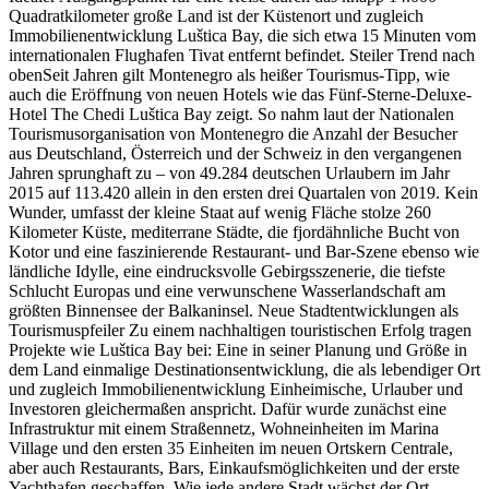
Quadratkilometer große Land ist der Küstenort und zugleich
Immobilienentwicklung Luštica Bay, die sich etwa 15 Minuten vom
internationalen Flughafen Tivat entfernt befindet. Steiler Trend nach
obenSeit Jahren gilt Montenegro als heißer Tourismus-Tipp, wie
auch die Eröffnung von neuen Hotels wie das Fünf-Sterne-Deluxe-
Hotel The Chedi Luštica Bay zeigt. So nahm laut der Nationalen
Tourismusorganisation von Montenegro die Anzahl der Besucher
aus Deutschland, Österreich und der Schweiz in den vergangenen
Jahren sprunghaft zu – von 49.284 deutschen Urlaubern im Jahr
2015 auf 113.420 allein in den ersten drei Quartalen von 2019. Kein
Wunder, umfasst der kleine Staat auf wenig Fläche stolze 260
Kilometer Küste, mediterrane Städte, die fjordähnliche Bucht von
Kotor und eine faszinierende Restaurant- und Bar-Szene ebenso wie
ländliche Idylle, eine eindrucksvolle Gebirgsszenerie, die tiefste
Schlucht Europas und eine verwunschene Wasserlandschaft am
größten Binnensee der Balkaninsel. Neue Stadtentwicklungen als
Tourismuspfeiler Zu einem nachhaltigen touristischen Erfolg tragen
Projekte wie Luštica Bay bei: Eine in seiner Planung und Größe in
dem Land einmalige Destinationsentwicklung, die als lebendiger Ort
und zugleich Immobilienentwicklung Einheimische, Urlauber und
Investoren gleichermaßen anspricht. Dafür wurde zunächst eine
Infrastruktur mit einem Straßennetz, Wohneinheiten im Marina
Village und den ersten 35 Einheiten im neuen Ortskern Centrale,
aber auch Restaurants, Bars, Einkaufsmöglichkeiten und der erste
Yachthafen geschaffen. Wie jede andere Stadt wächst der Ort