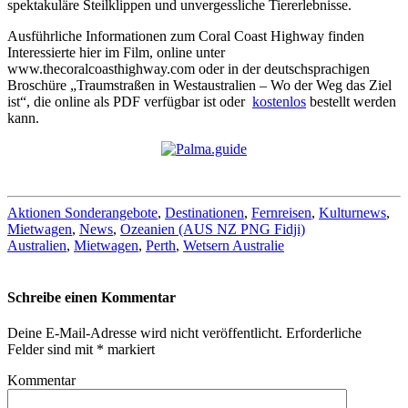
spektakuläre Steilklippen und unvergessliche Tiererlebnisse.
Ausführliche Informationen zum Coral Coast Highway finden
Interessierte hier im Film, online unter
www.thecoralcoasthighway.com oder in der deutschsprachigen
Broschüre „Traumstraßen in Westaustralien – Wo der Weg das Ziel
ist“, die online als PDF verfügbar ist oder
kostenlos
bestellt werden
kann.
Aktionen Sonderangebote
,
Destinationen
,
Fernreisen
,
Kulturnews
,
Mietwagen
,
News
,
Ozeanien (AUS NZ PNG Fidji)
Australien
,
Mietwagen
,
Perth
,
Wetsern Australie
Schreibe einen Kommentar
Deine E-Mail-Adresse wird nicht veröffentlicht.
Erforderliche
Felder sind mit
*
markiert
Kommentar