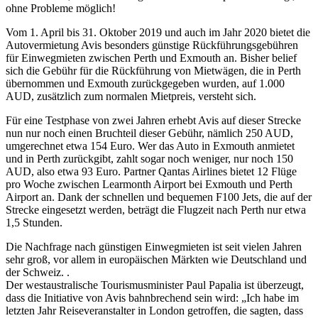
ohne Probleme möglich!
Vom 1. April bis 31. Oktober 2019 und auch im Jahr 2020 bietet die
Autovermietung Avis besonders günstige Rückführungsgebühren
für Einwegmieten zwischen Perth und Exmouth an. Bisher belief
sich die Gebühr für die Rückführung von Mietwägen, die in Perth
übernommen und Exmouth zurückgegeben wurden, auf 1.000
AUD, zusätzlich zum normalen Mietpreis, versteht sich.
Für eine Testphase von zwei Jahren erhebt Avis auf dieser Strecke
nun nur noch einen Bruchteil dieser Gebühr, nämlich 250 AUD,
umgerechnet etwa 154 Euro. Wer das Auto in Exmouth anmietet
und in Perth zurückgibt, zahlt sogar noch weniger, nur noch 150
AUD, also etwa 93 Euro. Partner Qantas Airlines bietet 12 Flüge
pro Woche zwischen Learmonth Airport bei Exmouth und Perth
Airport an. Dank der schnellen und bequemen F100 Jets, die auf der
Strecke eingesetzt werden, beträgt die Flugzeit nach Perth nur etwa
1,5 Stunden.
Die Nachfrage nach günstigen Einwegmieten ist seit vielen Jahren
sehr groß, vor allem in europäischen Märkten wie Deutschland und
der Schweiz. .
Der westaustralische Tourismusminister Paul Papalia ist überzeugt,
dass die Initiative von Avis bahnbrechend sein wird: „Ich habe im
letzten Jahr Reiseveranstalter in London getroffen, die sagten, dass