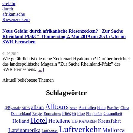
Neue Gefahr durch afrikanische Riesenzecken? "Zur Sache
Rheinland-Pfalz!"- Donnerstag 2. Mai 2019 um 20:15 Uhr im
SWR Fernsehen
01.05.2019
Wie gefährlich ist die neue Zeckenart Hyalomma? Darüber berichtet
das landespolitische Magazin "Zur Sache Rheinland-Pfalz" des
SWR Fernsehens.
[...]
Aktuell beliebteste Themen
Schlagwörter
Alltours
allsun
Bahn
Australien
@Ryanair
Brasilien
China
AIDA
Asien
Fliegen
Flug
Gesundheit
Deutschland
Eurowings
Flughafen
Easyjet
Hotel
Hotellerie
Kreuzfahrt
Holland
ITB
KANAREN
Luftverkehr
Mallorca
Lateinamerika
Lufthansa