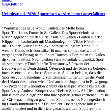
Urlaubstrends 2020: Sportreisen werden immer ausgefallener
21.01.2020
"Warum ist das neue Wohin" lautete das Motto beim
Sport.Tourismus.Forum in St. Gallen. Das Sporterlebnis ist
ausschlaggebend für den Urlaubsort. St. Gallen - Golfen auf der
Klippe, der Laufurlaub mit Marathonlegende Viktor Röthlin oder
die "Tour de Suisse" für alle - Sporturlaub liegt im Trend. Für
welche Trends sich Touristiker fit machen sollten, das wurde
vergangenen Freitag beim "Sport.Tourismus.Forum" in St. Gallen
diskutiert. Fakt ist: Noch bleiben viele Potentiale ungenützt. Sport
als strategischer Türöffner für Tourismus 45 Prozent der
Bevölkerung in Deutschland, Österreich und der Schweiz betreiben
intensiv eine oder mehrere Sportarten. Studien belegen, dass die
Sportausübung zunehmend zum zentralen Kriterium für die Wahl
der Urlaubsdestination wird. Und auch die Jugend ist in Bewegung.
"66 Prozent der Generation Z treibt ein Mal pro Woche bis täglich
Sport", sagt Andreas Knupfer von Nielsen Sports. Als Destination
müsse man die Zielgruppe und ihre Sportart genau verstehen, um sie
als Gäste nachhaltig zu gewinnen. Sport als nettes Nebengeräusch
im Urlaub funktioniert auf Dauer nicht. Die Angebote müssen
ausdifferenziert und in die Tiefe gedacht werden. Sport real und