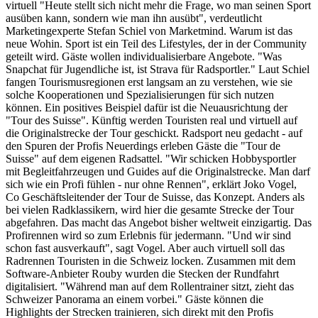
virtuell "Heute stellt sich nicht mehr die Frage, wo man seinen Sport
ausüben kann, sondern wie man ihn ausübt", verdeutlicht
Marketingexperte Stefan Schiel von Marketmind. Warum ist das
neue Wohin. Sport ist ein Teil des Lifestyles, der in der Community
geteilt wird. Gäste wollen individualisierbare Angebote. "Was
Snapchat für Jugendliche ist, ist Strava für Radsportler." Laut Schiel
fangen Tourismusregionen erst langsam an zu verstehen, wie sie
solche Kooperationen und Spezialisierungen für sich nutzen
können. Ein positives Beispiel dafür ist die Neuausrichtung der
"Tour des Suisse". Künftig werden Touristen real und virtuell auf
die Originalstrecke der Tour geschickt. Radsport neu gedacht - auf
den Spuren der Profis Neuerdings erleben Gäste die "Tour de
Suisse" auf dem eigenen Radsattel. "Wir schicken Hobbysportler
mit Begleitfahrzeugen und Guides auf die Originalstrecke. Man darf
sich wie ein Profi fühlen - nur ohne Rennen", erklärt Joko Vogel,
Co Geschäftsleitender der Tour de Suisse, das Konzept. Anders als
bei vielen Radklassikern, wird hier die gesamte Strecke der Tour
abgefahren. Das macht das Angebot bisher weltweit einzigartig. Das
Profirennen wird so zum Erlebnis für jedermann. "Und wir sind
schon fast ausverkauft", sagt Vogel. Aber auch virtuell soll das
Radrennen Touristen in die Schweiz locken. Zusammen mit dem
Software-Anbieter Rouby wurden die Stecken der Rundfahrt
digitalisiert. "Während man auf dem Rollentrainer sitzt, zieht das
Schweizer Panorama an einem vorbei." Gäste können die
Highlights der Strecken trainieren, sich direkt mit den Profis