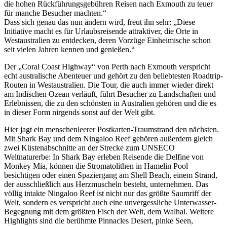
die hohen Rückführungsgebühren Reisen nach Exmouth zu teuer
für manche Besucher machten.“
Dass sich genau das nun ändern wird, freut ihn sehr: „Diese
Initiative macht es für Urlaubsreisende attraktiver, die Orte in
Westaustralien zu entdecken, deren Vorzüge Einheimische schon
seit vielen Jahren kennen und genießen.“
Der „Coral Coast Highway“ von Perth nach Exmouth verspricht
echt australische Abenteuer und gehört zu den beliebtesten Roadtrip-
Routen in Westaustralien. Die Tour, die auch immer wieder direkt
am Indischen Ozean verläuft, führt Besucher zu Landschaften und
Erlebnissen, die zu den schönsten in Australien gehören und die es
in dieser Form nirgends sonst auf der Welt gibt.
Hier jagt ein menschenleerer Postkarten-Traumstrand den nächsten.
Mit Shark Bay und dem Ningaloo Reef gehören außerdem gleich
zwei Küstenabschnitte an der Strecke zum UNSECO
Weltnaturerbe: In Shark Bay erleben Reisende die Delfine von
Monkey Mia, können die Stromatolithen in Hamelin Pool
besichtigen oder einen Spaziergang am Shell Beach, einem Strand,
der ausschließlich aus Herzmuscheln besteht, unternehmen. Das
völlig intakte Ningaloo Reef ist nicht nur das größte Saumriff der
Welt, sondern es verspricht auch eine unvergessliche Unterwasser-
Begegnung mit dem größten Fisch der Welt, dem Walhai. Weitere
Highlights sind die berühmte Pinnacles Desert, pinke Seen,