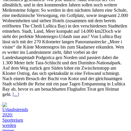
allmählich, und in den kommenden Jahren sollen noch weitere
Meilensteine folgen: So werden in den nächsten Jahren eine Schule,
eine medizinische Versorgung, ein Golfplatz, sowie insgesamt 2.000
Wohneinheiten und sieben Hotels (zusammen mit dem bereits
eröffneten The Chedi Luštica Bay) in den verschiedenen Stadtteilen
entstehen. Stadt, Land, Meer kompakt auf 14.000 km2Doch wie
sieht der perfekte Montenegro-Urlaub nun aus? Von Luštica Bay
lässt sich mit der 270 Kilometer langen Panoramastrecke „More i
visine“ die Küste Montenegros bis zum Skadarsee erkunden. Wen
es weiter ins Landesinnere zieht, fährt vorbei an der
Landeshauptstadt Podgorica gen Norden und passiert dabei die
1.300 Meter tiefe Tara-Schlucht und den Durmitor-Nationalpark.
Auf dem Weg zurück gen Süden lohnt ein Zwischenstopp am
Kloster Ostrog, das sich spektakulär in eine Felswand schmiegt.
Nach einem Besuch der Bucht von Kotor und der gleichnamigen
Stadt schließt die Reise mit ein paar Tagen Entspannung in Luštica
Bay ab, bevor es am benachbarten Flughafen Tivat gen Heimat
geht.
[...]