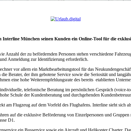
 Interline München seinen Kunden ein Online-Tool für die exklu
ie Anzahl der zu befördernden Personen stehen verschiedene Fahrzeu
nd Anmeldung zur Identifizierung erforderlich.
rechner vor allem ein Marktbearbeitungstool für das Neukundengeschä
 die Berater, der ihm gebotene Service sowie die Seriosität und langjä
ehmen eine hohe Weiterempfehlungsrate des bereits etablierten Untern
 individuelle, telefonische Beratung im persönlichen Gespräch (voice-
 hohe Schule der Kundenberatung und durchgehenden Kundenbetreuung
direkt am Flugzeug auf dem Vorfeld des Flughafens. Interline sieht sich
 Jahren auf die exklusive Beförderung von Einzelpersonen und Gruppen m
asse D1.
ervice ein Busservice sowie ein Aircraft und Helikopter Charter. Das 