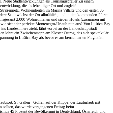
el. Neue Stadtentwicklungen als Tourismuspfeiler Zu einem
entwicklung, die als lebendiger Ort und zugleich
 Straßennetz, Wohneinheiten im Marina Village und den ersten 35
ndere Stadt wächst der Ort allmählich, und in den kommenden Jahren
ie insgesamt 2.000 Wohneinheiten und sieben Hotels (zusammen mit
 wie sieht der perfekte Montenegro-Urlaub nun aus? Von Luštica Bay
ins Landesinnere zieht, fährt vorbei an der Landeshauptstadt
n lohnt ein Zwischenstopp am Kloster Ostrog, das sich spektakulär
spannung in Luštica Bay ab, bevor es am benachbarten Flughafen
ubsort. St. Gallen - Golfen auf der Klippe, der Laufurlaub mit
en sollten, das wurde vergangenen Freitag beim
ourismus 45 Prozent der Bevölkerung in Deutschland, Österreich und