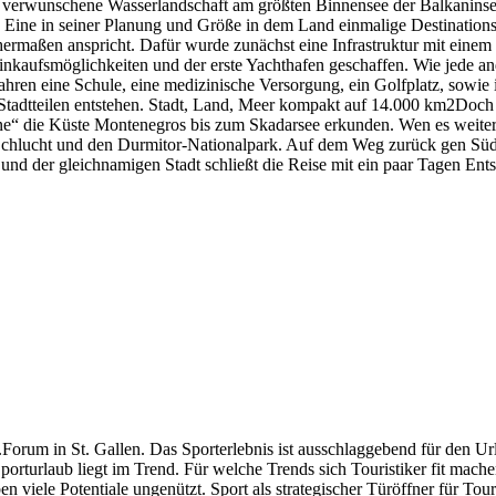
ine verwunschene Wasserlandschaft am größten Binnensee der Balkanins
i: Eine in seiner Planung und Größe in dem Land einmalige Destinations
ermaßen anspricht. Dafür wurde zunächst eine Infrastruktur mit einem
Einkaufsmöglichkeiten und der erste Yachthafen geschaffen. Wie jede a
Jahren eine Schule, eine medizinische Versorgung, ein Golfplatz, sow
 Stadtteilen entstehen. Stadt, Land, Meer kompakt auf 14.000 km2Doch
ine“ die Küste Montenegros bis zum Skadarsee erkunden. Wen es weiter 
-Schlucht und den Durmitor-Nationalpark. Auf dem Weg zurück gen Süde
nd der gleichnamigen Stadt schließt die Reise mit ein paar Tagen Ent
rum in St. Gallen. Das Sporterlebnis ist ausschlaggebend für den Urla
Sporturlaub liegt im Trend. Für welche Trends sich Touristiker fit mach
ben viele Potentiale ungenützt. Sport als strategischer Türöffner für T