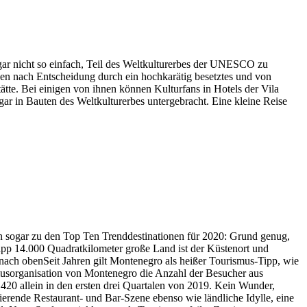
gar nicht so einfach, Teil des Weltkulturerbes der UNESCO zu
en nach Entscheidung durch ein hochkarätig besetztes und von
ätte. Bei einigen von ihnen können Kulturfans in Hotels der Vila
ar in Bauten des Weltkulturerbes untergebracht. Eine kleine Reise
n sogar zu den Top Ten Trenddestinationen für 2020: Grund genug,
app 14.000 Quadratkilometer große Land ist der Küstenort und
 nach obenSeit Jahren gilt Montenegro als heißer Tourismus-Tipp, wie
musorganisation von Montenegro die Anzahl der Besucher aus
20 allein in den ersten drei Quartalen von 2019. Kein Wunder,
nierende Restaurant- und Bar-Szene ebenso wie ländliche Idylle, eine