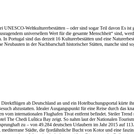
ei UNESCO-Weltkulturerbestätten – oder sind sogar Teil davon Es ist 
usragendem universellem Wert für die gesamte Menschheit“ sind, werd
 In Portugal sind das derzeit 16 Kulturerbestätten und eine Naturerbest
 Neubauten in der Nachbarschaft historischer Stätten, manche sind sog
 Direktflügen ab Deutschland an und ein Hotelbuchungsportal kürte ih
esuch abzustatten. Idealer Ausgangspunkt für eine Reise durch das kn
 vom internationalen Flughafen Tivat entfernt befindet. Steiler Trend
tel The Chedi Luštica Bay zeigt. So nahm laut der Nationalen Touris
sprunghaft zu – von 49.284 deutschen Urlaubern im Jahr 2015 auf 113.4
, mediterrane Städte, die fjordähnliche Bucht von Kotor und eine faszi