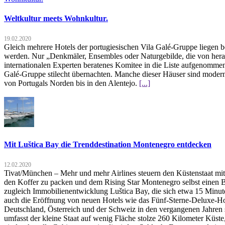
Weltkultur meets Wohnkultur.
19.02.2020
Gleich mehrere Hotels der portugiesischen Vila Galé-Gruppe liegen b
werden. Nur „Denkmäler, Ensembles oder Naturgebilde, die von hera
internationalen Experten beratenes Komitee in die Liste aufgenommen.
Galé-Gruppe stilecht übernachten. Manche dieser Häuser sind moderne
von Portugals Norden bis in den Alentejo.
[...]
Mit Luštica Bay die Trenddestination Montenegro entdecken
12.02.2020
Tivat/München – Mehr und mehr Airlines steuern den Küstenstaat mit
den Koffer zu packen und dem Rising Star Montenegro selbst einen B
zugleich Immobilienentwicklung Luštica Bay, die sich etwa 15 Minuten
auch die Eröffnung von neuen Hotels wie das Fünf-Sterne-Deluxe-Ho
Deutschland, Österreich und der Schweiz in den vergangenen Jahren 
umfasst der kleine Staat auf wenig Fläche stolze 260 Kilometer Küste