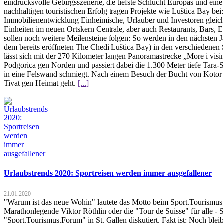
eindrucksvolle Gebirgsszenerie, die tiefste Schlucht Europas und e
nachhaltigen touristischen Erfolg tragen Projekte wie Luštica Bay be
Immobilienentwicklung Einheimische, Urlauber und Investoren gleich
Einheiten im neuen Ortskern Centrale, aber auch Restaurants, Bars, 
sollen noch weitere Meilensteine folgen: So werden in den nächsten 
dem bereits eröffneten The Chedi Luštica Bay) in den verschiedenen
lässt sich mit der 270 Kilometer langen Panoramastrecke „More i vis
Podgorica gen Norden und passiert dabei die 1.300 Meter tiefe Tara
in eine Felswand schmiegt. Nach einem Besuch der Bucht von Kotor u
Tivat gen Heimat geht.
[...]
Urlaubstrends 2020: Sportreisen werden immer ausgefallener
21.01.2020
"Warum ist das neue Wohin" lautete das Motto beim Sport.Tourismus.Fo
Marathonlegende Viktor Röthlin oder die "Tour de Suisse" für alle - 
"Sport.Tourismus.Forum" in St. Gallen diskutiert. Fakt ist: Noch blei