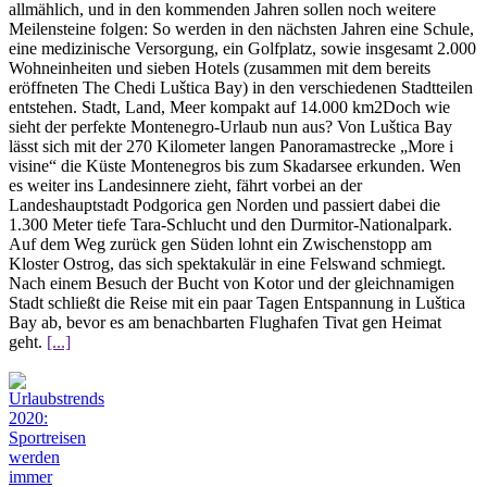
allmählich, und in den kommenden Jahren sollen noch weitere
Meilensteine folgen: So werden in den nächsten Jahren eine Schule,
eine medizinische Versorgung, ein Golfplatz, sowie insgesamt 2.000
Wohneinheiten und sieben Hotels (zusammen mit dem bereits
eröffneten The Chedi Luštica Bay) in den verschiedenen Stadtteilen
entstehen. Stadt, Land, Meer kompakt auf 14.000 km2Doch wie
sieht der perfekte Montenegro-Urlaub nun aus? Von Luštica Bay
lässt sich mit der 270 Kilometer langen Panoramastrecke „More i
visine“ die Küste Montenegros bis zum Skadarsee erkunden. Wen
es weiter ins Landesinnere zieht, fährt vorbei an der
Landeshauptstadt Podgorica gen Norden und passiert dabei die
1.300 Meter tiefe Tara-Schlucht und den Durmitor-Nationalpark.
Auf dem Weg zurück gen Süden lohnt ein Zwischenstopp am
Kloster Ostrog, das sich spektakulär in eine Felswand schmiegt.
Nach einem Besuch der Bucht von Kotor und der gleichnamigen
Stadt schließt die Reise mit ein paar Tagen Entspannung in Luštica
Bay ab, bevor es am benachbarten Flughafen Tivat gen Heimat
geht.
[...]