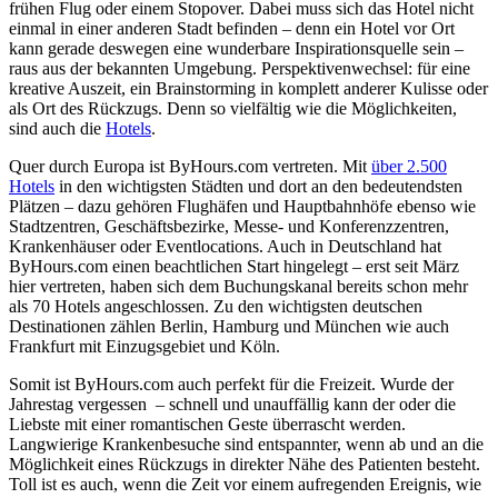
frühen Flug oder einem Stopover. Dabei muss sich das Hotel nicht
einmal in einer anderen Stadt befinden – denn ein Hotel vor Ort
kann gerade deswegen eine wunderbare Inspirationsquelle sein –
raus aus der bekannten Umgebung. Perspektivenwechsel: für eine
kreative Auszeit, ein Brainstorming in komplett anderer Kulisse oder
als Ort des Rückzugs. Denn so vielfältig wie die Möglichkeiten,
sind auch die
Hotels
.
Quer durch Europa ist
ByHours.com
vertreten. Mit
über 2.500
Hotels
in den wichtigsten Städten und dort an den bedeutendsten
Plätzen – dazu gehören Flughäfen und Hauptbahnhöfe ebenso wie
Stadtzentren, Geschäftsbezirke, Messe- und Konferenzzentren,
Krankenhäuser oder Eventlocations. Auch in Deutschland hat
ByHours.com
einen beachtlichen Start hingelegt – erst seit März
hier vertreten, haben sich dem Buchungskanal bereits schon mehr
als 70 Hotels angeschlossen. Zu den wichtigsten deutschen
Destinationen zählen Berlin, Hamburg und München wie auch
Frankfurt mit Einzugsgebiet und Köln.
Somit ist
ByHours.com
auch perfekt für die Freizeit. Wurde der
Jahrestag vergessen – schnell und unauffällig kann der oder die
Liebste mit einer romantischen Geste überrascht werden.
Langwierige Krankenbesuche sind entspannter, wenn ab und an die
Möglichkeit eines Rückzugs in direkter Nähe des Patienten besteht.
Toll ist es auch, wenn die Zeit vor einem aufregenden Ereignis, wie