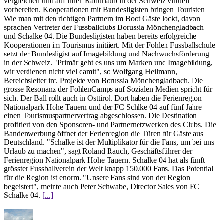
vergleichen und auf ihren Radurlaub in der Schweiz virtuell
vorbereiten. Kooperationen mit Bundesligisten bringen Touristen
Wie man mit den richtigen Partnern im Boot Gäste lockt, davon
sprachen Vertreter der Fussballclubs Borussia Mönchengladbach
und Schalke 04. Die Bundesligisten haben bereits erfolgreiche
Kooperationen im Tourismus initiiert. Mit der Fohlen Fussballschule
setzt der Bundesligist auf Imagebildung und Nachwuchsförderung
in der Schweiz. "Primär geht es uns um Marken und Imagebildung,
wir verdienen nicht viel damit", so Wolfgang Heilmann,
Bereichsleiter int. Projekte von Borussia Mönchengladbach. Die
grosse Resonanz der FohlenCamps auf Sozialen Medien spricht für
sich. Der Ball rollt auch in Osttirol. Dort haben die Ferienregion
Nationalpark Hohe Tauern und der FC Schlke 04 auf fünf Jahre
einen Tourismuspartnervertrag abgeschlossen. Die Destination
profitiert von den Sponsoren- und Partnernetzwerken des Clubs. Die
Bandenwerbung öffnet der Ferienregion die Türen für Gäste aus
Deutschland. "Schalke ist der Multiplikator für die Fans, um bei uns
Urlaub zu machen", sagt Roland Rauch, Geschäftsführer der
Ferienregion Nationalpark Hohe Tauern. Schalke 04 hat als fünft
grösster Fussballverein der Welt knapp 150.000 Fans. Das Potential
für die Region ist enorm. "Unsere Fans sind von der Region
begeistert", meinte auch Peter Schwabe, Director Sales von FC
Schalke 04.
[...]