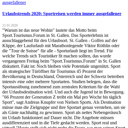
Urlaubstrends 2020: Sportreisen werden immer ausgefallener
21.01.2020
"Warum ist das neue Wohin" lautete das Motto beim
Sport.Tourismus.Forum in St. Gallen. Das Sporterlebnis ist
ausschlaggebend für den Urlaubsort. St. Gallen - Golfen auf der
Klippe, der Laufurlaub mit Marathonlegende Viktor Röthlin oder
die "Tour de Suisse" für alle - Sporturlaub liegt im Trend. Für
welche Trends sich Touristiker fit machen sollten, das wurde
vergangenen Freitag beim "Sport.Tourismus.Forum" in St. Gallen
diskutiert. Fakt ist: Noch bleiben viele Potentiale ungenützt. Sport
als strategischer Türöffner für Tourismus 45 Prozent der
Bevölkerung in Deutschland, Österreich und der Schweiz betreiben
intensiv eine oder mehrere Sportarten. Studien belegen, dass die
Sportausübung zunehmend zum zentralen Kriterium für die Wahl
der Urlaubsdestination wird. Und auch die Jugend ist in Bewegung.
"66 Prozent der Generation Z treibt ein Mal pro Woche bis täglich
Sport", sagt Andreas Knupfer von Nielsen Sports. Als Destination
müsse man die Zielgruppe und ihre Sportart genau verstehen, um sie
als Gäste nachhaltig zu gewinnen. Sport als nettes Nebengeräusch
im Urlaub funktioniert auf Dauer nicht. Die Angebote müssen
ausdifferenziert und in die Tiefe gedacht werden. Sport real und
virtuell "Heute stellt sich nicht mehr die Frage, wo man seinen Sport