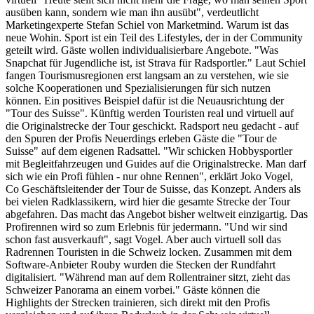
ausüben kann, sondern wie man ihn ausübt", verdeutlicht
Marketingexperte Stefan Schiel von Marketmind. Warum ist das
neue Wohin. Sport ist ein Teil des Lifestyles, der in der Community
geteilt wird. Gäste wollen individualisierbare Angebote. "Was
Snapchat für Jugendliche ist, ist Strava für Radsportler." Laut Schiel
fangen Tourismusregionen erst langsam an zu verstehen, wie sie
solche Kooperationen und Spezialisierungen für sich nutzen
können. Ein positives Beispiel dafür ist die Neuausrichtung der
"Tour des Suisse". Künftig werden Touristen real und virtuell auf
die Originalstrecke der Tour geschickt. Radsport neu gedacht - auf
den Spuren der Profis Neuerdings erleben Gäste die "Tour de
Suisse" auf dem eigenen Radsattel. "Wir schicken Hobbysportler
mit Begleitfahrzeugen und Guides auf die Originalstrecke. Man darf
sich wie ein Profi fühlen - nur ohne Rennen", erklärt Joko Vogel,
Co Geschäftsleitender der Tour de Suisse, das Konzept. Anders als
bei vielen Radklassikern, wird hier die gesamte Strecke der Tour
abgefahren. Das macht das Angebot bisher weltweit einzigartig. Das
Profirennen wird so zum Erlebnis für jedermann. "Und wir sind
schon fast ausverkauft", sagt Vogel. Aber auch virtuell soll das
Radrennen Touristen in die Schweiz locken. Zusammen mit dem
Software-Anbieter Rouby wurden die Stecken der Rundfahrt
digitalisiert. "Während man auf dem Rollentrainer sitzt, zieht das
Schweizer Panorama an einem vorbei." Gäste können die
Highlights der Strecken trainieren, sich direkt mit den Profis