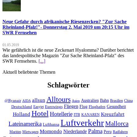
Neue Gefahr durch afrikanische Riesenzecken? "Zur Sache
Rheinland-Pfalz!"- Donnerstag 2. Mai 2019 um 20:15 Uhr im
SWR Fernsehen
01.05.2019
Wie gefährlich ist die neue Zeckenart Hyalomma? Darüber berichtet
das landespolitische Magazin "Zur Sache Rheinland-Pfalz" des
SWR Fernsehens.
[...]
Aktuell beliebteste Themen
Schlagwörter
Alltours
allsun
Bahn
Australien
@Ryanair
Brasilien
China
AIDA
Asien
Fliegen
Flug
Gesundheit
Deutschland
Eurowings
Flughafen
Easyjet
Hotel
Hotellerie
Kreuzfahrt
Holland
ITB
KANAREN
Luftverkehr
Mallorca
Lateinamerika
Lufthansa
Palma
Momondo
Niederlande
Peru
Maritim
Mietwagen
Radfahren