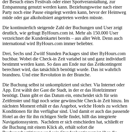
der Besuch eines Festivals oder einer Sportveranstaltung, zur
Entspannung genutzt werden kann. Beziehungsweise nach einer
Party noch eine Pause eingelegt werden kann, bevor der Heimweg
müde oder gar alkoholisiert angetreten werden müsste.
Die kontinuierlich steigende Zahl der Buchungen und User zeigt
deutlich, wie gefragt
ByHours.com
ist. Mehr als 150.000 User
verzeichnet die Kundenkartei bereits – aus aller Welt. Denn auch
international wird
ByHours.com
immer beliebter.
Drei, Sechs und Zwölf Stunden Packages sind über
ByHours.com
buchbar. Wobei die Check-in Zeit variabel ist und ganz individuell
bestimmt werden kann. So dass am Ende nur das Zeitkontingent
berechnet wird, das tatsächlich benötigt wurde. Das ist wahrlich
brandneu. Und eine Revolution in der Branche.
Die Buchung selbst ist unkompliziert und sicher. Via Internet oder
App. Erst wählt der Gast die Stadt, in der er das Hotelzimmer
benötigt. Dann gibt er das Datum ein, entscheidet sich für sein
Zeitfenster und fügt noch seine gewünschte Check-in Zeit hinzu. Im
nächsten Moment erhält er das Angebot, welche Hotels zu welchen
Konditionen für ihn verfügbar sind. Und damit er auch das passende
Hotel an der für ihn richtigen Stelle findet, hilft das integrierte
Navigationssystem. Nachdem er sich entschieden hat, schließt er
die Buchung mit einem Klick ab, erhält sofort die