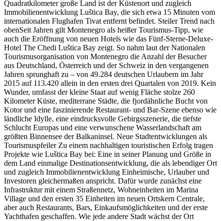
Quadratkilometer große Land ist der Küstenort und zugleich
Immobilienentwicklung Luštica Bay, die sich etwa 15 Minuten vom
internationalen Flughafen Tivat entfernt befindet. Steiler Trend nach
obenSeit Jahren gilt Montenegro als heißer Tourismus-Tipp, wie
auch die Eröffnung von neuen Hotels wie das Fünf-Sterne-Deluxe-
Hotel The Chedi Luštica Bay zeigt. So nahm laut der Nationalen
Tourismusorganisation von Montenegro die Anzahl der Besucher
aus Deutschland, Österreich und der Schweiz in den vergangenen
Jahren sprunghaft zu – von 49.284 deutschen Urlaubern im Jahr
2015 auf 113.420 allein in den ersten drei Quartalen von 2019. Kein
Wunder, umfasst der kleine Staat auf wenig Fläche stolze 260
Kilometer Küste, mediterrane Städte, die fjordähnliche Bucht von
Kotor und eine faszinierende Restaurant- und Bar-Szene ebenso wie
ländliche Idylle, eine eindrucksvolle Gebirgsszenerie, die tiefste
Schlucht Europas und eine verwunschene Wasserlandschaft am
größten Binnensee der Balkaninsel. Neue Stadtentwicklungen als
Tourismuspfeiler Zu einem nachhaltigen touristischen Erfolg tragen
Projekte wie Luštica Bay bei: Eine in seiner Planung und Größe in
dem Land einmalige Destinationsentwicklung, die als lebendiger Ort
und zugleich Immobilienentwicklung Einheimische, Urlauber und
Investoren gleichermaßen anspricht. Dafür wurde zunächst eine
Infrastruktur mit einem Straßennetz, Wohneinheiten im Marina
Village und den ersten 35 Einheiten im neuen Ortskern Centrale,
aber auch Restaurants, Bars, Einkaufsmöglichkeiten und der erste
Yachthafen geschaffen. Wie jede andere Stadt wächst der Ort