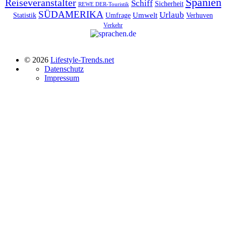
Spanien
Reiseveranstalter
Schiff
Sicherheit
REWE DER-Touristik
SÜDAMERIKA
Urlaub
Umfrage
Umwelt
Verhuven
Statistik
Verkehr
© 2026
Lifestyle-Trends.net
Datenschutz
Impressum