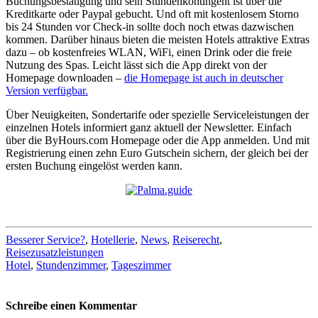
Buchungsbestätigung und sein Stundenkontingent ist über die
Kreditkarte oder Paypal gebucht. Und oft mit kostenlosem Storno
bis 24 Stunden vor Check-in sollte doch noch etwas dazwischen
kommen. Darüber hinaus bieten die meisten Hotels attraktive Extras
dazu – ob kostenfreies WLAN, WiFi, einen Drink oder die freie
Nutzung des Spas. Leicht lässt sich die App direkt von der
Homepage downloaden –
die Homepage ist auch in deutscher
Version verfügbar.
Über Neuigkeiten, Sondertarife oder spezielle Serviceleistungen der
einzelnen Hotels informiert ganz aktuell der Newsletter. Einfach
über die
ByHours.com
Homepage oder die App anmelden. Und mit
Registrierung einen zehn Euro Gutschein sichern, der gleich bei der
ersten Buchung eingelöst werden kann.
Besserer Service?
,
Hotellerie
,
News
,
Reiserecht
,
Reisezusatzleistungen
Hotel
,
Stundenzimmer
,
Tageszimmer
Schreibe einen Kommentar