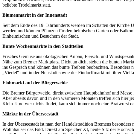
beliebte Trödelmarkt statt.
Blumenmarkt in der Innenstadt
Seit dem Ende des 19. Jahrhunderts werden im Schatten der Kirche 
werden und können Pflanzen für den heimischen Garten oder Balkon m
Einheimischen und Besuchern der Stadt.
Bunte Wochenmärkte in den Stadtteilen
Frisches Gemüse aus ökologischen Anbau, Fleisch- und Wurstspezialit
Nähe zum Bremer Marktplatz. Dicht an dicht stehen die bunten Mark
ins Gespräch und können das bunte Treiben beobachten. Besonders na
„Viertel“ und in der Neustadt sowie der Findorffmarkt mit ihrer Vielfa
Flohmarkt auf der Bürgerweide
Die Bremer Bürgerweide, direkt zwischen Hauptbahnhof und Messe gele
Aber abseits davon und in den wärmeren Monaten treffen sich hier 
Klein. Und wer nichts findet, kann sich immer noch eine Bratwurst 
Märkte in der Überseestadt
In der Überseestadt ist man der Handelstradition Bremens besonder
Wohnhäuser das Bild. Direkt am Speicher XI, heute Sitz der Hochsch