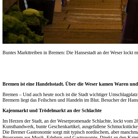
Buntes Markttreiben in Bremen: Die Hansestadt an der Weser lockt mi
Bremen ist eine Handelsstadt. Über die Weser kamen Waren und Ka
Bremen – Und auch heute noch ist die Stadt wichtiger Umschlagplatz 
Bremern liegt das Feilschen und Handeln im Blut. Besucher der Hanse
Kajenmarkt und Trödelmarkt an der Schlachte
Im Herzen der Stadt, an der Weserpromenade Schlachte, lockt vom 28
Kunsthandwerk, bunte Geschenkartikel, ausgefallene Schmuckstücke s
Die Bremer Gastronomie sorgt mit typisch nordischem, aber manchma
Programm aus Musik, Erlebnis und Gastronomie. Direkt an den Kajenm