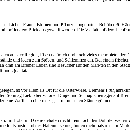
Unser Lieben Frauen Blumen und Pflanzen angeboten. Bei über 30 Händl
it prüfendem Blick ausgewählt werden. Die Vielfalt auf dem Liebfrau
äten aus der Region, Fisch natürlich und noch vieles mehr bietet der
tstände und laden zum Stöbern und Schlemmen ein. Bei einem frische
h dran am Bremer Leben sind Besucher auf den Märkten in den Stadttei
lt und Qualität.
gen, ist vor allem als Ort für die Osterwiese, Bremens Frühjahrskirm
jeden Sonntag Liebhaber schöner Dinge und Schnäppchenjäger auf Brem
oder eine Waffel an einem der gastronomischen Stände gönnen.
s nah. Im Holz- und Getreidehafen riecht man noch den Duft der weit
ule für Künste und des Hafenmuseums, finden mehrmals im Jahr Märkte 