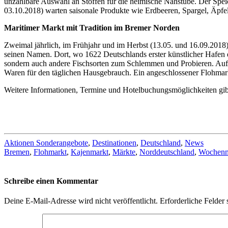
unzählbare Auswahl an Stoffen für die heimische Nähstube. Der Spe
03.10.2018) warten saisonale Produkte wie Erdbeeren, Spargel, Äpfel 
Maritimer Markt mit Tradition im Bremer Norden
Zweimal jährlich, im Frühjahr und im Herbst (13.05. und 16.09.2018)
seinen Namen. Dort, wo 1622 Deutschlands erster künstlicher Hafen en
sondern auch andere Fischsorten zum Schlemmen und Probieren. Auf
Waren für den täglichen Hausgebrauch. Ein angeschlossener Flohmark
Weitere Informationen, Termine und Hotelbuchungsmöglichkeiten gibt
Aktionen Sonderangebote
,
Destinationen
,
Deutschland
,
News
Bremen
,
Flohmarkt
,
Kajenmarkt
,
Märkte
,
Norddeutschland
,
Wochenm
Schreibe einen Kommentar
Deine E-Mail-Adresse wird nicht veröffentlicht.
Erforderliche Felder 