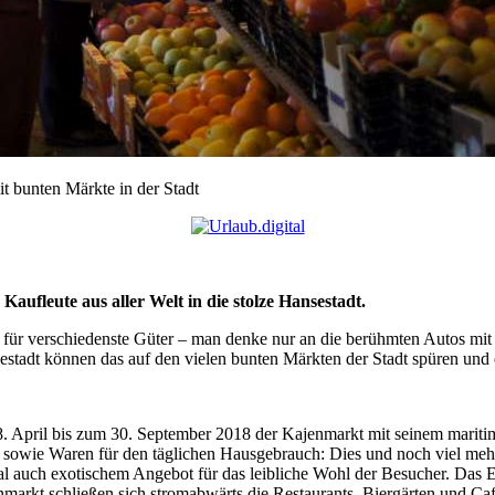
t bunten Märkte in der Stadt
ufleute aus aller Welt in die stolze Hansestadt.
für verschiedenste Güter – man denke nur an die berühmten Autos mit 
stadt können das auf den vielen bunten Märkten der Stadt spüren und 
. April bis zum 30. September 2018 der Kajenmarkt mit seinem maritim
owie Waren für den täglichen Hausgebrauch: Dies und noch viel mehr 
l auch exotischem Angebot für das leibliche Wohl der Besucher. Das 
arkt schließen sich stromabwärts die Restaurants, Biergärten und Café