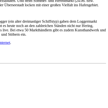
pezialitäten. Und beim Sommer- und Herbstmarkt (24.06. bzw.
r Überseestadt locken mit einer großen Vielfalt ins Hafengebiet.
ogger (ein alter dreimastiger Schiffstyp) gaben dem Loggermarkt
bt es heute noch an den zahlreichen Ständen nicht nur Hering,
s live. Bei etwa 50 Markthändlern gibt es zudem Kunsthandwerk und
 und Stöbern ein.
nternet
.