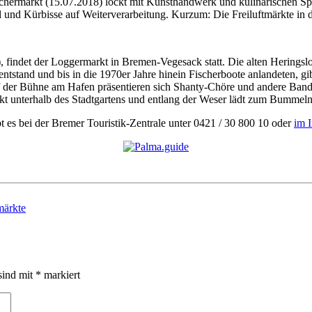
ichermarkt (15.07.2018) lockt mit Kunsthandwerk und kulinarischen S
und Kürbisse auf Weiterverarbeitung. Kurzum: Die Freiluftmärkte in de
, findet der Loggermarkt in Bremen-Vegesack statt. Die alten Heringsl
tstand und bis in die 1970er Jahre hinein Fischerboote anlandeten, gi
 der Bühne am Hafen präsentieren sich Shanty-Chöre und andere Band
t unterhalb des Stadtgartens und entlang der Weser lädt zum Bummeln
 es bei der Bremer Touristik-Zentrale unter 0421 / 30 800 10 oder
im I
ärkte
sind mit
*
markiert