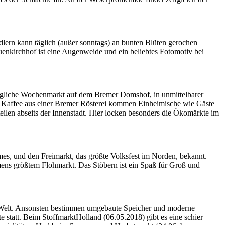
ern kann täglich (außer sonntags) an bunten Blüten gerochen
enkirchhof ist eine Augenweide und ein beliebtes Fotomotiv bei
 tägliche Wochenmarkt auf dem Bremer Domshof, in unmittelbarer
n Kaffee aus einer Bremer Rösterei kommen Einheimische wie Gäste
len abseits der Innenstadt. Hier locken besonders die Ökomärkte im
es, und den Freimarkt, das größte Volksfest im Norden, bekannt.
ens größtem Flohmarkt. Das Stöbern ist ein Spaß für Groß und
en Welt. Ansonsten bestimmen umgebaute Speicher und moderne
statt. Beim StoffmarktHolland (06.05.2018) gibt es eine schier