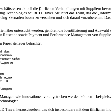
chäftsreisen aktuell die jährlichen Verhandlungen mit Suppliern bevor
g Technologies bei BCD Travel. Sie leitet das Team, das die „Inform“-Re
cing-Szenarien besser zu verstehen und sich darauf vorzubereiten. Das 
rie näher untersucht werden, gehören die Identifizierung und Auswahl 
 für Reisende sowie Payment und Performance Management von Supplie
 Paper genauer betrachtet:
d das 

rammen.

tomatische 

tigerer 

 

en.

h eine 

z. B. 

lungen.
l Manager, wie Innovationen vorangetrieben werden können – beispiel
echnologien.
D Travel herausgegeben, das sich insbesondere mit dem jährlichen I