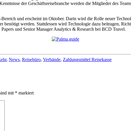
 Kenntnisse der Geschäftsreisebranche werden die Mitglieder des Teams
-Bereich und erscheint im Oktober. Darin wird die Rolle neuer Technol
ger benötigt werden. Stattdessen wird Technologie dazu beitragen, Rich
y Papers und Senior Manager Analytics & Research bei BCD Travel.
kehr
,
News
,
Reisebüro
,
Verbände
,
Zahlungsmittel Reisekasse
sind mit
*
markiert