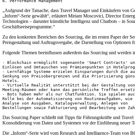
6. Performance Management
„Aufgrund der Tatsache, dass Travel Manager und Einkäufern von Ges
„Inform“-Serie gewählt“, erläutert Miriam Moscovici, Director Emergin
Technologien – darunter künstliche Intelligenz und Chatbots – in Sour
Geschäftsreiseprogramme.“
Zu den konkreten Bereichen des Sourcing, die im ersten Paper der Se
Preisgestaltung und Auftragsvergabe, die Darstellung von Optionen
Folgende Themen beeinflussen außerdem das Sourcing und werden im
- Blockchain ermöglicht sogenannte 'Smart Contracts' un
Einlösen und Umtauschen von Prämienpunkten in Hotelprog
- Lernfähige Systeme erzielen Einsparungen durch die au
Senkung von Preisobergrenzen und die Priorisierung güns
Hotels.

- Virtuelle Realität unterstützt bei der Gestaltung von
Meeting-Räumen oder kann das persönliche Treffen ersetz
- Bots haben mehr als nur Chatfunktion. Sie spielen auc
Rolle bei der Automatisierung von Routineaufgaben, wie 
Analyse von Ausgaben, Katalogverwaltung, Anlegen von 

Bestellungen sowie Fakturierung und Bearbeitung von Zah
Das Sourcing Paper schließt mit Tipps für Führungskräfte und Trave
Konsolidierung von Daten und Systemen vor der Einführung neuer T
Die „Inform“-Serie wird vom Research and Intelligence-Team von BC