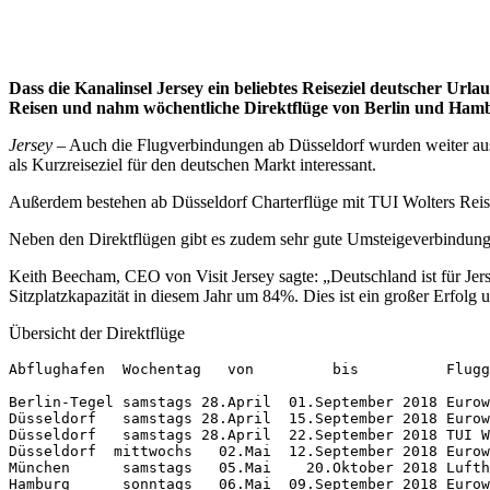
Dass die Kanalinsel Jersey ein beliebtes Reiseziel deutscher Urla
Reisen und nahm wöchentliche Direktflüge von Berlin und Ham
Jersey
– Auch die Flugverbindungen ab Düsseldorf wurden weiter aus
als Kurzreiseziel für den deutschen Markt interessant.
Außerdem bestehen ab Düsseldorf Charterflüge mit TUI Wolters Reis
Neben den Direktflügen gibt es zudem sehr gute Umsteigeverbindung
Keith Beecham, CEO von Visit Jersey sagte: „Deutschland ist für Jer
Sitzplatzkapazität in diesem Jahr um 84%. Dies ist ein großer Erfolg
Übersicht der Direktflüge
Abflughafen  Wochentag   von         bis          Flugg
Berlin-Tegel samstags 28.April  01.September 2018 Eurow
Düsseldorf   samstags 28.April  15.September 2018 Eurow
Düsseldorf   samstags 28.April  22.September 2018 TUI W
Düsseldorf  mittwochs   02.Mai  12.September 2018 Eurow
München      samstags   05.Mai    20.Oktober 2018 Lufth
Hamburg      sonntags   06.Mai  09.September 2018 Eurow