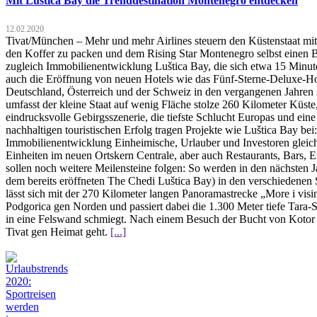
Mit Luštica Bay die Trenddestination Montenegro entdecken
12.02.2020
Tivat/München – Mehr und mehr Airlines steuern den Küstenstaat mit
den Koffer zu packen und dem Rising Star Montenegro selbst einen B
zugleich Immobilienentwicklung Luštica Bay, die sich etwa 15 Minuten
auch die Eröffnung von neuen Hotels wie das Fünf-Sterne-Deluxe-Ho
Deutschland, Österreich und der Schweiz in den vergangenen Jahren 
umfasst der kleine Staat auf wenig Fläche stolze 260 Kilometer Küste
eindrucksvolle Gebirgsszenerie, die tiefste Schlucht Europas und e
nachhaltigen touristischen Erfolg tragen Projekte wie Luštica Bay be
Immobilienentwicklung Einheimische, Urlauber und Investoren gleich
Einheiten im neuen Ortskern Centrale, aber auch Restaurants, Bars, 
sollen noch weitere Meilensteine folgen: So werden in den nächsten 
dem bereits eröffneten The Chedi Luštica Bay) in den verschiedenen
lässt sich mit der 270 Kilometer langen Panoramastrecke „More i vis
Podgorica gen Norden und passiert dabei die 1.300 Meter tiefe Tara
in eine Felswand schmiegt. Nach einem Besuch der Bucht von Kotor u
Tivat gen Heimat geht.
[...]