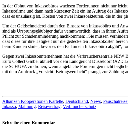
In der Obhut von Inkassobüros wachsen Forderungen nicht nur leicht 
Inkassofirma und dann nach kürzester Zeit ein im Auftrag des Inkasso
dass es unzulässig ist, Kosten von zwei Inkassoakteuren, die in der 
Um der Geldschneiderei durch den Einsatz von Inkassobüro und Anwal
sind als Ursprungsgläubiger dafür verantwortlich, dass in ihrem Auft
Pflicht zur Schadensminderung nachkommen: „Sie müssen verhindern, 
dass diese für ihre Tätigkeit nur die gedeckelten Inkassokosten be
beim Kunden startet, bevor es den Fall an ein Inkassobüro abgibt“, fo
Gegen zwei Inkassounternehmen hat die Verbraucherzentrale NRW Bes
Euro Collect GmbH aktuell vor dem Landgericht Düsseldorf (AZ.: 12
die SCHUFA zu drohen, wenn angebliche Forderungen nicht beglichen
mit dem Aufdruck „Vorsicht! Betrugsverdacht“ prangt, zur Zahlung auf
Allianzen Kooperationen Kartelle
,
Deutschland
,
News
,
Pauschalreise
Inkasso
,
Mahnung
,
Reisevertrag
,
Verbraucherschutz
Schreibe einen Kommentar