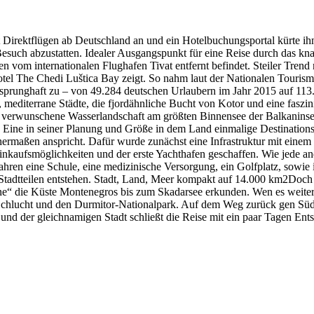
 Direktflügen ab Deutschland an und ein Hotelbuchungsportal kürte ih
esuch abzustatten. Idealer Ausgangspunkt für eine Reise durch das kn
 vom internationalen Flughafen Tivat entfernt befindet. Steiler Trend
tel The Chedi Luštica Bay zeigt. So nahm laut der Nationalen Touris
sprunghaft zu – von 49.284 deutschen Urlaubern im Jahr 2015 auf 113.4
, mediterrane Städte, die fjordähnliche Bucht von Kotor und eine faszi
ine verwunschene Wasserlandschaft am größten Binnensee der Balkanins
i: Eine in seiner Planung und Größe in dem Land einmalige Destinations
ermaßen anspricht. Dafür wurde zunächst eine Infrastruktur mit einem
Einkaufsmöglichkeiten und der erste Yachthafen geschaffen. Wie jede a
Jahren eine Schule, eine medizinische Versorgung, ein Golfplatz, sow
 Stadtteilen entstehen. Stadt, Land, Meer kompakt auf 14.000 km2Doch
ine“ die Küste Montenegros bis zum Skadarsee erkunden. Wen es weiter 
-Schlucht und den Durmitor-Nationalpark. Auf dem Weg zurück gen Süde
nd der gleichnamigen Stadt schließt die Reise mit ein paar Tagen Ent