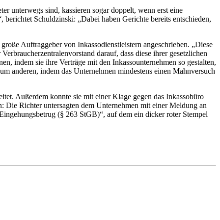
er unterwegs sind, kassieren sogar doppelt, wenn erst eine
 berichtet Schuldzinski: „Dabei haben Gerichte bereits entschieden,
große Auftraggeber von Inkassodienstleistern angeschrieben. „Diese
Verbraucherzentralenvorstand darauf, dass diese ihrer gesetzlichen
n, indem sie ihre Verträge mit den Inkassounternehmen so gestalten,
en. Zum anderen, indem das Unternehmen mindestens einen Mahnversuch
tet. Außerdem konnte sie mit einer Klage gegen das Inkassobüro
en: Die Richter untersagten dem Unternehmen mit einer Meldung an
Eingehungsbetrug (§ 263 StGB)“, auf dem ein dicker roter Stempel