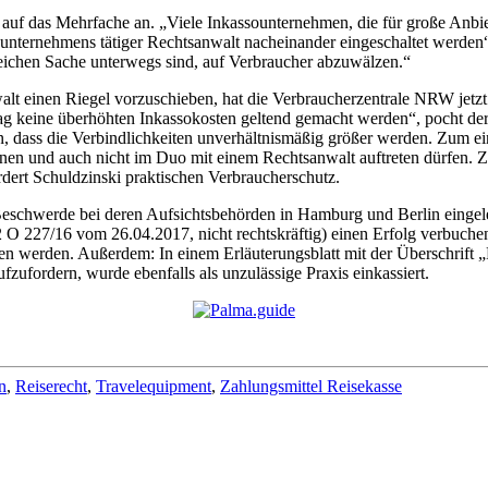
auf das Mehrfache an. „Viele Inkassounternehmen, die für große Anbiet
unternehmens tätiger Rechtsanwalt nacheinander eingeschaltet werden“,
gleichen Sache unterwegs sind, auf Verbraucher abzuwälzen.“
t einen Riegel vorzuschieben, hat die Verbraucherzentrale NRW jetzt 
rag keine überhöhten Inkassokosten geltend gemacht werden“, pocht der 
dass die Verbindlichkeiten unverhältnismäßig größer werden. Zum eine
rechnen und auch nicht im Duo mit einem Rechtsanwalt auftreten dürf
rdert Schuldzinski praktischen Verbraucherschutz.
chwerde bei deren Aufsichtsbehörden in Hamburg und Berlin eingelei
 O 227/16 vom 26.04.2017, nicht rechtskräftig) einen Erfolg verbuch
 werden. Außerdem: In einem Erläuterungsblatt mit der Überschrift „
zufordern, wurde ebenfalls als unzulässige Praxis einkassiert.
n
,
Reiserecht
,
Travelequipment
,
Zahlungsmittel Reisekasse