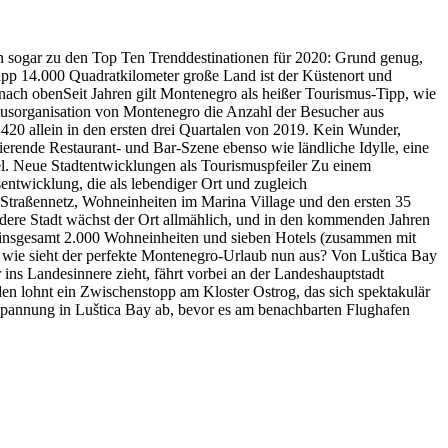
n sogar zu den Top Ten Trenddestinationen für 2020: Grund genug,
app 14.000 Quadratkilometer große Land ist der Küstenort und
 nach obenSeit Jahren gilt Montenegro als heißer Tourismus-Tipp, wie
musorganisation von Montenegro die Anzahl der Besucher aus
20 allein in den ersten drei Quartalen von 2019. Kein Wunder,
nierende Restaurant- und Bar-Szene ebenso wie ländliche Idylle, eine
el. Neue Stadtentwicklungen als Tourismuspfeiler Zu einem
entwicklung, die als lebendiger Ort und zugleich
 Straßennetz, Wohneinheiten im Marina Village und den ersten 35
ndere Stadt wächst der Ort allmählich, und in den kommenden Jahren
ie insgesamt 2.000 Wohneinheiten und sieben Hotels (zusammen mit
 wie sieht der perfekte Montenegro-Urlaub nun aus? Von Luštica Bay
ins Landesinnere zieht, fährt vorbei an der Landeshauptstadt
n lohnt ein Zwischenstopp am Kloster Ostrog, das sich spektakulär
spannung in Luštica Bay ab, bevor es am benachbarten Flughafen