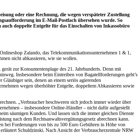
weisung oder eine Rechnung, die wegen verspäteter Zustellung
hlungsaufforderung im E-Mail-Postfach übersehen wurde. So
n auch doppelte Entgelte für das Einschalten von Inkassobüro
den Onlineshop Zalando, das Telekommunikationsunternehmen 1 & 1,
hmen nicht abkassieren, wie sie wollen.
, gerät zur Konsumentenplage des 21. Jahrhunderts. Denn mit
 hinweg. Insbesondere beim Eintreiben von Bagatellforderungen geht’s
r Gläubiger sein, denen an einem seriös agierenden
rnehmen wegen überhöhter Entgelte, doppeltem Abkassieren sowie
n rechnen. „Verbraucher beschweren sich jedoch immer wieder über
ternehmen – insbesondere Online-Händler – nicht dafür aufgestellt
g beim säumigen Kunden. Und lassen sich die immer gleichen Dienste
 Leistung nach dem Rechtsanwaltsvergütungsgesetz abrechnen kann.
den bei Forderungen von bis zu 500 Euro Gebühren in Höhe von
, erläutert Schuldzinski. Nach Ansicht der Verbraucherzentrale NRW