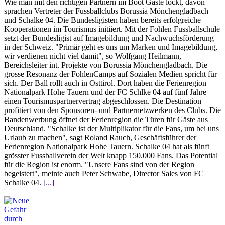
Wie man mit den richtigen Partnern im Boot Gäste lockt, davon
sprachen Vertreter der Fussballclubs Borussia Mönchengladbach
und Schalke 04. Die Bundesligisten haben bereits erfolgreiche
Kooperationen im Tourismus initiiert. Mit der Fohlen Fussballschule
setzt der Bundesligist auf Imagebildung und Nachwuchsförderung
in der Schweiz. "Primär geht es uns um Marken und Imagebildung,
wir verdienen nicht viel damit", so Wolfgang Heilmann,
Bereichsleiter int. Projekte von Borussia Mönchengladbach. Die
grosse Resonanz der FohlenCamps auf Sozialen Medien spricht für
sich. Der Ball rollt auch in Osttirol. Dort haben die Ferienregion
Nationalpark Hohe Tauern und der FC Schlke 04 auf fünf Jahre
einen Tourismuspartnervertrag abgeschlossen. Die Destination
profitiert von den Sponsoren- und Partnernetzwerken des Clubs. Die
Bandenwerbung öffnet der Ferienregion die Türen für Gäste aus
Deutschland. "Schalke ist der Multiplikator für die Fans, um bei uns
Urlaub zu machen", sagt Roland Rauch, Geschäftsführer der
Ferienregion Nationalpark Hohe Tauern. Schalke 04 hat als fünft
grösster Fussballverein der Welt knapp 150.000 Fans. Das Potential
für die Region ist enorm. "Unsere Fans sind von der Region
begeistert", meinte auch Peter Schwabe, Director Sales von FC
Schalke 04.
[...]