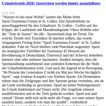
Urlaubstrends 2020: Sportreisen werden immer ausgefallener
21.01.2020
"Warum ist das neue Wohin" lautete das Motto beim
Sport.Tourismus.Forum in St. Gallen. Das Sporterlebnis ist
ausschlaggebend für den Urlaubsort. St. Gallen - Golfen auf der
Klippe, der Laufurlaub mit Marathonlegende Viktor Röthlin oder
die "Tour de Suisse" für alle - Sporturlaub liegt im Trend. Für
welche Trends sich Touristiker fit machen sollten, das wurde
vergangenen Freitag beim "Sport.Tourismus.Forum" in St. Gallen
diskutiert. Fakt ist: Noch bleiben viele Potentiale ungenützt. Sport
als strategischer Türöffner für Tourismus 45 Prozent der
Bevölkerung in Deutschland, Österreich und der Schweiz betreiben
intensiv eine oder mehrere Sportarten. Studien belegen, dass die
Sportausübung zunehmend zum zentralen Kriterium für die Wahl
der Urlaubsdestination wird. Und auch die Jugend ist in Bewegung.
"66 Prozent der Generation Z treibt ein Mal pro Woche bis täglich
Sport", sagt Andreas Knupfer von Nielsen Sports. Als Destination
müsse man die Zielgruppe und ihre Sportart genau verstehen, um sie
als Gäste nachhaltig zu gewinnen. Sport als nettes Nebengeräusch
im Urlaub funktioniert auf Dauer nicht. Die Angebote müssen
ausdifferenziert und in die Tiefe gedacht werden. Sport real und
virtuell "Heute stellt sich nicht mehr die Frage, wo man seinen Sport
ausüben kann, sondern wie man ihn ausübt", verdeutlicht