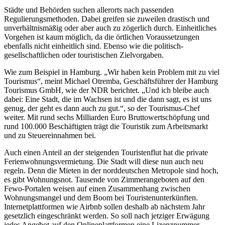
Städte und Behörden suchen allerorts nach passenden
Regulierungsmethoden. Dabei greifen sie zuweilen drastisch und
unverhältnismäßig oder aber auch zu zögerlich durch. Einheitliches
Vorgehen ist kaum möglich, da die örtlichen Voraussetzungen
ebenfalls nicht einheitlich sind. Ebenso wie die politisch-
gesellschaftlichen oder touristischen Zielvorgaben.
Wie zum Beispiel in Hamburg. „Wir haben kein Problem mit zu viel
Tourismus“, meint Michael Otremba, Geschäftsführer der Hamburg
Tourismus GmbH, wie der NDR berichtet. „Und ich bleibe auch
dabei: Eine Stadt, die im Wachsen ist und die dann sagt, es ist uns
genug, der geht es dann auch zu gut.“, so der Tourismus-Chef
weiter. Mit rund sechs Milliarden Euro Bruttowertschöpfung und
rund 100.000 Beschäftigten trägt die Touristik zum Arbeitsmarkt
und zu Steuereinnahmen bei.
Auch einen Anteil an der steigenden Touristenflut hat die private
Ferienwohnungsvermietung. Die Stadt will diese nun auch neu
regeln. Denn die Mieten in der norddeutschen Metropole sind hoch,
es gibt Wohnungsnot. Tausende von Zimmerangeboten auf den
Fewo-Portalen weisen auf einen Zusammenhang zwischen
Wohnungsmangel und dem Boom bei Touristenunterkünften.
Internetplattformen wie Airbnb sollen deshalb ab nächstem Jahr
gesetzlich eingeschränkt werden. So soll nach jetziger Erwägung
jedes Angebot auf den Onlineplattformen eine Lizenznummer