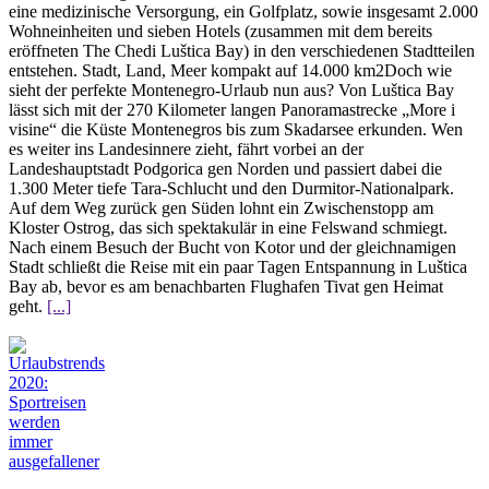
eine medizinische Versorgung, ein Golfplatz, sowie insgesamt 2.000
Wohneinheiten und sieben Hotels (zusammen mit dem bereits
eröffneten The Chedi Luštica Bay) in den verschiedenen Stadtteilen
entstehen. Stadt, Land, Meer kompakt auf 14.000 km2Doch wie
sieht der perfekte Montenegro-Urlaub nun aus? Von Luštica Bay
lässt sich mit der 270 Kilometer langen Panoramastrecke „More i
visine“ die Küste Montenegros bis zum Skadarsee erkunden. Wen
es weiter ins Landesinnere zieht, fährt vorbei an der
Landeshauptstadt Podgorica gen Norden und passiert dabei die
1.300 Meter tiefe Tara-Schlucht und den Durmitor-Nationalpark.
Auf dem Weg zurück gen Süden lohnt ein Zwischenstopp am
Kloster Ostrog, das sich spektakulär in eine Felswand schmiegt.
Nach einem Besuch der Bucht von Kotor und der gleichnamigen
Stadt schließt die Reise mit ein paar Tagen Entspannung in Luštica
Bay ab, bevor es am benachbarten Flughafen Tivat gen Heimat
geht.
[...]