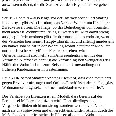
ausweisen müssen, die die Stadt zuvor dem Eigentümer vergeben
hat.
Seit 1971 bereits – also lange vor der Internetepoche und Sharing
Economy – gibt es in Hamburg das Verbot, Wohnraum für andere
Zwecke zu nutzen. Die Frage, ob das Beherbergen von Touristen
nicht auch als Wohnraumnutzung zu werten ist, wird damit streng
ausgelegt. Ferienwohnen gilt offenbar nur dann als wohnen, wenn
der Vermieter hier seinen Hauptwohnsitz hat und anteilig mindestens
ein halbes Jahr selbst in der Wohnung wohnt. Statt mehr Mobilität
und touristische Aktivität als Freiheit zu sehen, wird
Untervermietung also mehr zum Anwesenheitszwang für den
Vermieter. Alternative dazu ist die Vermietung von weniger als der
Hälfte der Wohnfläche – zum Beispiel der Umwandlung der
früheren Kinderzimmer in Gästezimmer.
Laut NDR betont Staatsrat Andreas Rieckhof, dass die Stadt nichts
gegen Privatvermietungen und Online-Geschäftsmodelle habe, „das
Wohnraumschutzgesetz aber nicht unterlaufen werden dürfe.“.
Die Vergabe von Lizenzen ist ein Modell, dass bereits auf der
Ferieninsel Mallorca praktiziert wird. Dort allerdings sind die
Vergaberichtlinien nicht nur streng, sondern werden von Vielen
auch als unausgewogen und ungerecht empfunden. Allein durch die
Maßgabe, dass nur freistehende Häuser, also keine Wohnungen in