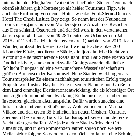
internationalen Flughafen Tivat entfernt befindet. Steiler Trend nach
obenSeit Jahren gilt Montenegro als heißer Tourismus-Tipp, wie
auch die Eröffnung von neuen Hotels wie das Fünf-Sterne-Deluxe-
Hotel The Chedi Luštica Bay zeigt. So nahm laut der Nationalen
Tourismusorganisation von Montenegro die Anzahl der Besucher
aus Deutschland, Österreich und der Schweiz in den vergangenen
Jahren sprunghaft zu – von 49.284 deutschen Urlaubern im Jahr
2015 auf 113.420 allein in den ersten drei Quartalen von 2019. Kein
Wunder, umfasst der kleine Staat auf wenig Fläche stolze 260
Kilometer Küste, mediterrane Städte, die fjordähnliche Bucht von
Kotor und eine faszinierende Restaurant- und Bar-Szene ebenso wie
ländliche Idylle, eine eindrucksvolle Gebirgsszenerie, die tiefste
Schlucht Europas und eine verwunschene Wasserlandschaft am
größten Binnensee der Balkaninsel. Neue Stadtentwicklungen als
Tourismuspfeiler Zu einem nachhaltigen touristischen Erfolg tragen
Projekte wie Luštica Bay bei: Eine in seiner Planung und Größe in
dem Land einmalige Destinationsentwicklung, die als lebendiger Ort
und zugleich Immobilienentwicklung Einheimische, Urlauber und
Investoren gleichermaßen anspricht. Dafür wurde zunächst eine
Infrastruktur mit einem Straßennetz, Wohneinheiten im Marina
Village und den ersten 35 Einheiten im neuen Ortskern Centrale,
aber auch Restaurants, Bars, Einkaufsmöglichkeiten und der erste
Yachthafen geschaffen. Wie jede andere Stadt wächst der Ort
allmählich, und in den kommenden Jahren sollen noch weitere
Meilensteine folgen: So werden in den nächsten Jahren eine Schule,