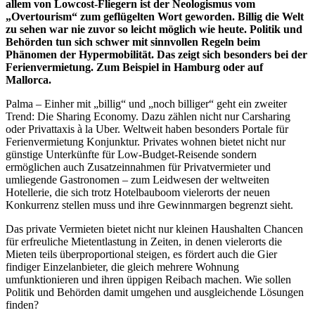
allem von Lowcost-Fliegern ist der Neologismus vom
„Overtourism“ zum geflügelten Wort geworden. Billig die Welt
zu sehen war nie zuvor so leicht möglich wie heute. Politik und
Behörden tun sich schwer mit sinnvollen Regeln beim
Phänomen der Hypermobilität. Das zeigt sich besonders bei der
Ferienvermietung. Zum Beispiel in Hamburg oder auf
Mallorca.
Palma – Einher mit „billig“ und „noch billiger“ geht ein zweiter
Trend: Die Sharing Economy. Dazu zählen nicht nur Carsharing
oder Privattaxis à la Uber. Weltweit haben besonders Portale für
Ferienvermietung Konjunktur. Privates wohnen bietet nicht nur
günstige Unterkünfte für Low-Budget-Reisende sondern
ermöglichen auch Zusatzeinnahmen für Privatvermieter und
umliegende Gastronomen – zum Leidwesen der weltweiten
Hotellerie, die sich trotz Hotelbauboom vielerorts der neuen
Konkurrenz stellen muss und ihre Gewinnmargen begrenzt sieht.
Das private Vermieten bietet nicht nur kleinen Haushalten Chancen
für erfreuliche Mietentlastung in Zeiten, in denen vielerorts die
Mieten teils überproportional steigen, es fördert auch die Gier
findiger Einzelanbieter, die gleich mehrere Wohnung
umfunktionieren und ihren üppigen Reibach machen. Wie sollen
Politik und Behörden damit umgehen und ausgleichende Lösungen
finden?