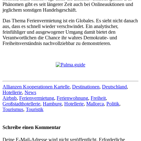
Phänomen gibt es seit längerer Zeit auch bei Onlineauktionen und
jeglichem sonstigen Handelsgeschäft.
Das Thema Ferienvermietung ist ein Globales. Es sieht nicht danach
aus, dass es schnell wieder verschwindet. Ein analytischer,
feinfühliger und ausgewogener Umgang damit bietet den
Verantwortlichen die Chance ihr wahres Demokratie- und
Freiheitsverständnis nachvollziehbar zu demonstrieren.
Allianzen Kooperationen Kartelle
,
Destinationen
,
Deutschland
,
Hotellerie
,
News
Airbnb
,
Ferienvermietung
,
Ferienwohnung
,
Freiheit
,
Großstadthotellerie
,
Hamburg
,
Hotellerie
,
Mallorca
,
Politik
,
Tourismus
,
Touristik
Schreibe einen Kommentar
Deine E-Mail-Adresse wird nicht veröffentlicht.
Erforderliche