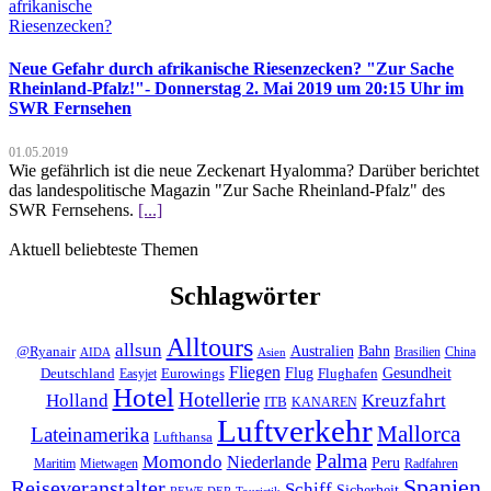
Neue Gefahr durch afrikanische Riesenzecken? "Zur Sache
Rheinland-Pfalz!"- Donnerstag 2. Mai 2019 um 20:15 Uhr im
SWR Fernsehen
01.05.2019
Wie gefährlich ist die neue Zeckenart Hyalomma? Darüber berichtet
das landespolitische Magazin "Zur Sache Rheinland-Pfalz" des
SWR Fernsehens.
[...]
Aktuell beliebteste Themen
Schlagwörter
Alltours
allsun
Bahn
Australien
@Ryanair
Brasilien
China
AIDA
Asien
Fliegen
Flug
Gesundheit
Deutschland
Eurowings
Flughafen
Easyjet
Hotel
Hotellerie
Kreuzfahrt
Holland
ITB
KANAREN
Luftverkehr
Mallorca
Lateinamerika
Lufthansa
Palma
Momondo
Niederlande
Peru
Maritim
Mietwagen
Radfahren
Spanien
Reiseveranstalter
Schiff
Sicherheit