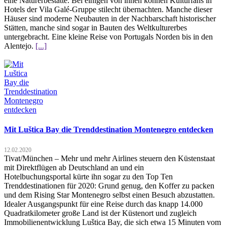
eine Naturerbestätte. Bei einigen von ihnen können Kulturfans in
Hotels der Vila Galé-Gruppe stilecht übernachten. Manche dieser
Häuser sind moderne Neubauten in der Nachbarschaft historischer
Stätten, manche sind sogar in Bauten des Weltkulturerbes
untergebracht. Eine kleine Reise von Portugals Norden bis in den
Alentejo.
[...]
Mit Luštica Bay die Trenddestination Montenegro entdecken
12.02.2020
Tivat/München – Mehr und mehr Airlines steuern den Küstenstaat
mit Direktflügen ab Deutschland an und ein
Hotelbuchungsportal kürte ihn sogar zu den Top Ten
Trenddestinationen für 2020: Grund genug, den Koffer zu packen
und dem Rising Star Montenegro selbst einen Besuch abzustatten.
Idealer Ausgangspunkt für eine Reise durch das knapp 14.000
Quadratkilometer große Land ist der Küstenort und zugleich
Immobilienentwicklung Luštica Bay, die sich etwa 15 Minuten vom