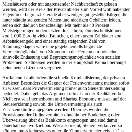
Mietshäusern oder mit angrenzender Nachbarschaft zugelssen
werden, wird der Kreis der Privatanbieter zum Vorteil wohlhabender
Eigentümer begrenzt. Gerade aber weniger gut gestellte Bürger, die
unter ständig steigenden Mieten und niedrigen Gehältern leiden,
sehen sich dadurch benachteiligt. Mit mehr als 40 Prozent
Mietsteigerungen in den letzten drei Jahren, Durchschnittslöhnen
von 1.000 Euro in vielen Branchen, einer kurzen Zahldauer von
Arbeitslosengeld und einer ständig steigenden Zahl von
Räumungsklagen wäre eine gegebenenfalls begrenzte
Vermietmöglichkeit von Zimmern in der Ferienmetropole eine
sinnvolle Entlastung und Begrenzungsmöglichkeit von sozialen
Problemen. Stattdessen werden in der Hauptstadt Palma überhaupt
keine neuen Lizenzen vergeben.
Auffallend ist allerorten die schnelle Kriminalisierung der privaten
Anbieter. Besonders die Gegner der Ferienvermietung meinen sofort
zu wissen, dass Privatvermietung immer auch Steuerhinterziehung
bedeutet. Dabei geht das Argument oftmals an der Realität vorbei.
Nicht erst seit Internetboom und Sharing Economy müssen auf der
Steuererklärung sowohl die Untervermietung als auch
Zusatzeinkünfte angegeben werden. Überdies werden die
Provisionen der Onlinevermittler ohnehin per Bankeinzug oder
Überweisung über das Bankkonto eingezogen und sind damit
dauerhaft nachvollziehbar. Wer also meint, Steuern verkürzen zu
können, muss keineswegs unter die Zimmervermieter gehen. Das