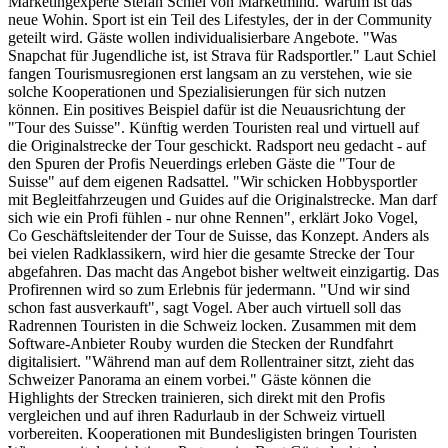
Marketingexperte Stefan Schiel von Marketmind. Warum ist das
neue Wohin. Sport ist ein Teil des Lifestyles, der in der Community
geteilt wird. Gäste wollen individualisierbare Angebote. "Was
Snapchat für Jugendliche ist, ist Strava für Radsportler." Laut Schiel
fangen Tourismusregionen erst langsam an zu verstehen, wie sie
solche Kooperationen und Spezialisierungen für sich nutzen
können. Ein positives Beispiel dafür ist die Neuausrichtung der
"Tour des Suisse". Künftig werden Touristen real und virtuell auf
die Originalstrecke der Tour geschickt. Radsport neu gedacht - auf
den Spuren der Profis Neuerdings erleben Gäste die "Tour de
Suisse" auf dem eigenen Radsattel. "Wir schicken Hobbysportler
mit Begleitfahrzeugen und Guides auf die Originalstrecke. Man darf
sich wie ein Profi fühlen - nur ohne Rennen", erklärt Joko Vogel,
Co Geschäftsleitender der Tour de Suisse, das Konzept. Anders als
bei vielen Radklassikern, wird hier die gesamte Strecke der Tour
abgefahren. Das macht das Angebot bisher weltweit einzigartig. Das
Profirennen wird so zum Erlebnis für jedermann. "Und wir sind
schon fast ausverkauft", sagt Vogel. Aber auch virtuell soll das
Radrennen Touristen in die Schweiz locken. Zusammen mit dem
Software-Anbieter Rouby wurden die Stecken der Rundfahrt
digitalisiert. "Während man auf dem Rollentrainer sitzt, zieht das
Schweizer Panorama an einem vorbei." Gäste können die
Highlights der Strecken trainieren, sich direkt mit den Profis
vergleichen und auf ihren Radurlaub in der Schweiz virtuell
vorbereiten. Kooperationen mit Bundesligisten bringen Touristen