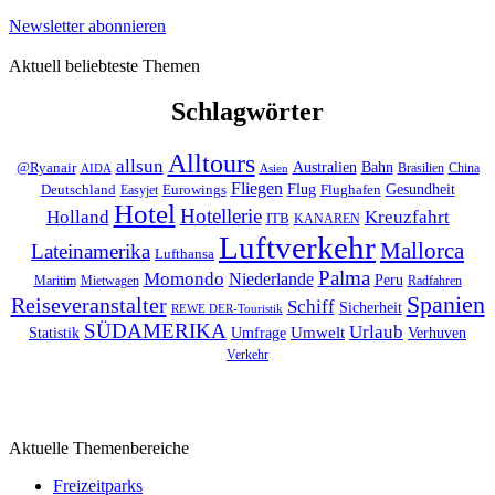
Newsletter abonnieren
Aktuell beliebteste Themen
Schlagwörter
Alltours
allsun
Bahn
Australien
@Ryanair
Brasilien
China
AIDA
Asien
Fliegen
Flug
Gesundheit
Deutschland
Eurowings
Flughafen
Easyjet
Hotel
Hotellerie
Kreuzfahrt
Holland
ITB
KANAREN
Luftverkehr
Mallorca
Lateinamerika
Lufthansa
Palma
Momondo
Niederlande
Peru
Maritim
Mietwagen
Radfahren
Spanien
Reiseveranstalter
Schiff
Sicherheit
REWE DER-Touristik
SÜDAMERIKA
Urlaub
Umfrage
Umwelt
Verhuven
Statistik
Verkehr
Aktuelle Themenbereiche
Freizeitparks