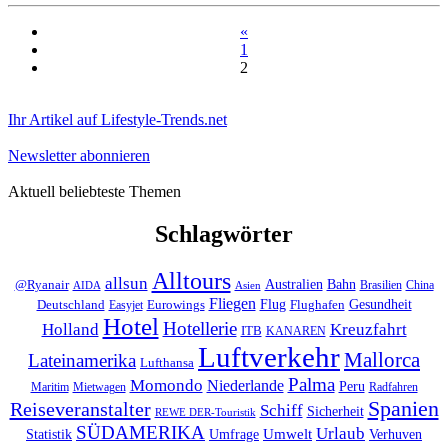
«
1
2
Ihr Artikel auf Lifestyle-Trends.net
Newsletter abonnieren
Aktuell beliebteste Themen
Schlagwörter
Alltours
allsun
Bahn
Australien
@Ryanair
Brasilien
China
AIDA
Asien
Fliegen
Flug
Gesundheit
Deutschland
Eurowings
Flughafen
Easyjet
Hotel
Hotellerie
Kreuzfahrt
Holland
ITB
KANAREN
Luftverkehr
Mallorca
Lateinamerika
Lufthansa
Palma
Momondo
Niederlande
Peru
Maritim
Mietwagen
Radfahren
Spanien
Reiseveranstalter
Schiff
Sicherheit
REWE DER-Touristik
SÜDAMERIKA
Urlaub
Umfrage
Umwelt
Verhuven
Statistik