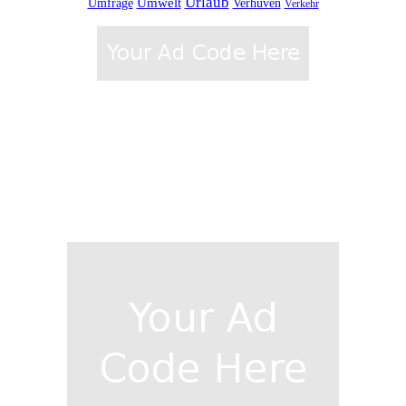
Urlaub
Umfrage
Umwelt
Verhuven
Verkehr