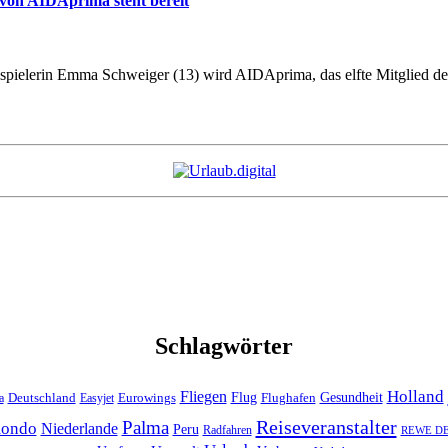
von AIDAprima steht bereit
spielerin Emma Schweiger (13) wird AIDAprima, das elfte Mitglied der
Schlagwörter
Holland
Fliegen
Flug
Gesundheit
Deutschland
Eurowings
Flughafen
a
Easyjet
Reiseveranstalter
Palma
ondo
Niederlande
Peru
Radfahren
REWE DER