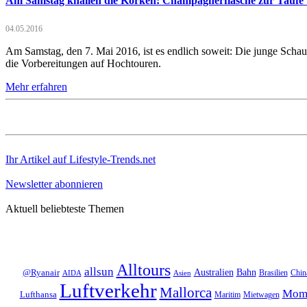
Am Samstag knallen die Korken: Champagnerflasche zur Taufe 
04.05.2016
Am Samstag, den 7. Mai 2016, ist es endlich soweit: Die junge Schau
die Vorbereitungen auf Hochtouren.
Mehr erfahren
Ihr Artikel auf Lifestyle-Trends.net
Newsletter abonnieren
Aktuell beliebteste Themen
Alltours
allsun
Bahn
Australien
@Ryanair
Brasilien
Chin
AIDA
Asien
Luftverkehr
Mallorca
Mom
Lufthansa
Maritim
Mietwagen