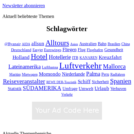
Newsletter abonnieren
Aktuell beliebteste Themen
Schlagwörter
Alltours
allsun
Bahn
Australien
@Ryanair
Brasilien
China
AIDA
Asien
Fliegen
Flug
Gesundheit
Deutschland
Eurowings
Flughafen
Easyjet
Hotel
Hotellerie
Kreuzfahrt
Holland
ITB
KANAREN
Luftverkehr
Mallorca
Lateinamerika
Lufthansa
Palma
Momondo
Niederlande
Peru
Maritim
Mietwagen
Radfahren
Spanien
Reiseveranstalter
Schiff
Sicherheit
REWE DER-Touristik
SÜDAMERIKA
Urlaub
Umfrage
Umwelt
Verhuven
Statistik
Verkehr
Aktuelle Themenbereiche