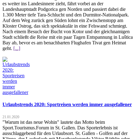
es weiter ins Landesinnere zieht, fährt vorbei an der
Landeshauptstadt Podgorica gen Norden und passiert dabei die
1.300 Meter tiefe Tara-Schlucht und den Durmitor-Nationalpark.
Auf dem Weg zurück gen Süden lohnt ein Zwischenstopp am
Kloster Ostrog, das sich spektakulär in eine Felswand schmiegt.
Nach einem Besuch der Bucht von Kotor und der gleichnamigen
Stadt schließt die Reise mit ein paar Tagen Entspannung in Luštica
Bay ab, bevor es am benachbarten Flughafen Tivat gen Heimat
geht.
[...]
Urlaubstrends 2020: Sportreisen werden immer ausgefallener
21.01.2020
"Warum ist das neue Wohin" lautete das Motto beim
Sport.Tourismus.Forum in St. Gallen. Das Sporterlebnis ist
ausschlaggebend für den Urlaubsort. St. Gallen - Golfen auf der
Klippe, der Laufurlaub mit Marathonlegende Viktor Röthlin oder