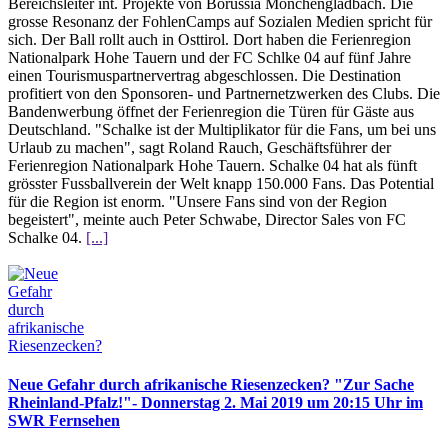
Bereichsleiter int. Projekte von Borussia Mönchengladbach. Die
grosse Resonanz der FohlenCamps auf Sozialen Medien spricht für
sich. Der Ball rollt auch in Osttirol. Dort haben die Ferienregion
Nationalpark Hohe Tauern und der FC Schlke 04 auf fünf Jahre
einen Tourismuspartnervertrag abgeschlossen. Die Destination
profitiert von den Sponsoren- und Partnernetzwerken des Clubs. Die
Bandenwerbung öffnet der Ferienregion die Türen für Gäste aus
Deutschland. "Schalke ist der Multiplikator für die Fans, um bei uns
Urlaub zu machen", sagt Roland Rauch, Geschäftsführer der
Ferienregion Nationalpark Hohe Tauern. Schalke 04 hat als fünft
grösster Fussballverein der Welt knapp 150.000 Fans. Das Potential
für die Region ist enorm. "Unsere Fans sind von der Region
begeistert", meinte auch Peter Schwabe, Director Sales von FC
Schalke 04.
[...]
Neue Gefahr durch afrikanische Riesenzecken? "Zur Sache
Rheinland-Pfalz!"- Donnerstag 2. Mai 2019 um 20:15 Uhr im
SWR Fernsehen