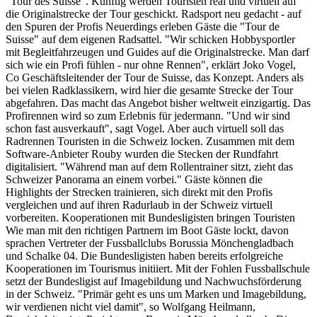
"Tour des Suisse". Künftig werden Touristen real und virtuell auf
die Originalstrecke der Tour geschickt. Radsport neu gedacht - auf
den Spuren der Profis Neuerdings erleben Gäste die "Tour de
Suisse" auf dem eigenen Radsattel. "Wir schicken Hobbysportler
mit Begleitfahrzeugen und Guides auf die Originalstrecke. Man darf
sich wie ein Profi fühlen - nur ohne Rennen", erklärt Joko Vogel,
Co Geschäftsleitender der Tour de Suisse, das Konzept. Anders als
bei vielen Radklassikern, wird hier die gesamte Strecke der Tour
abgefahren. Das macht das Angebot bisher weltweit einzigartig. Das
Profirennen wird so zum Erlebnis für jedermann. "Und wir sind
schon fast ausverkauft", sagt Vogel. Aber auch virtuell soll das
Radrennen Touristen in die Schweiz locken. Zusammen mit dem
Software-Anbieter Rouby wurden die Stecken der Rundfahrt
digitalisiert. "Während man auf dem Rollentrainer sitzt, zieht das
Schweizer Panorama an einem vorbei." Gäste können die
Highlights der Strecken trainieren, sich direkt mit den Profis
vergleichen und auf ihren Radurlaub in der Schweiz virtuell
vorbereiten. Kooperationen mit Bundesligisten bringen Touristen
Wie man mit den richtigen Partnern im Boot Gäste lockt, davon
sprachen Vertreter der Fussballclubs Borussia Mönchengladbach
und Schalke 04. Die Bundesligisten haben bereits erfolgreiche
Kooperationen im Tourismus initiiert. Mit der Fohlen Fussballschule
setzt der Bundesligist auf Imagebildung und Nachwuchsförderung
in der Schweiz. "Primär geht es uns um Marken und Imagebildung,
wir verdienen nicht viel damit", so Wolfgang Heilmann,