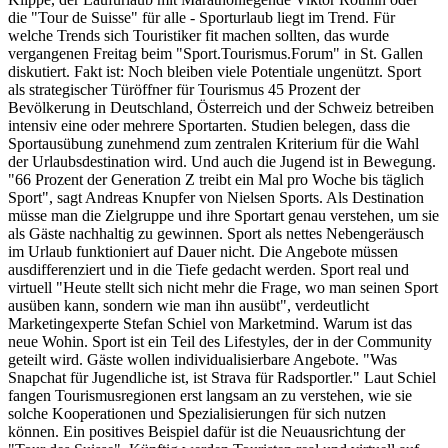
die "Tour de Suisse" für alle - Sporturlaub liegt im Trend. Für
welche Trends sich Touristiker fit machen sollten, das wurde
vergangenen Freitag beim "Sport.Tourismus.Forum" in St. Gallen
diskutiert. Fakt ist: Noch bleiben viele Potentiale ungenützt. Sport
als strategischer Türöffner für Tourismus 45 Prozent der
Bevölkerung in Deutschland, Österreich und der Schweiz betreiben
intensiv eine oder mehrere Sportarten. Studien belegen, dass die
Sportausübung zunehmend zum zentralen Kriterium für die Wahl
der Urlaubsdestination wird. Und auch die Jugend ist in Bewegung.
"66 Prozent der Generation Z treibt ein Mal pro Woche bis täglich
Sport", sagt Andreas Knupfer von Nielsen Sports. Als Destination
müsse man die Zielgruppe und ihre Sportart genau verstehen, um sie
als Gäste nachhaltig zu gewinnen. Sport als nettes Nebengeräusch
im Urlaub funktioniert auf Dauer nicht. Die Angebote müssen
ausdifferenziert und in die Tiefe gedacht werden. Sport real und
virtuell "Heute stellt sich nicht mehr die Frage, wo man seinen Sport
ausüben kann, sondern wie man ihn ausübt", verdeutlicht
Marketingexperte Stefan Schiel von Marketmind. Warum ist das
neue Wohin. Sport ist ein Teil des Lifestyles, der in der Community
geteilt wird. Gäste wollen individualisierbare Angebote. "Was
Snapchat für Jugendliche ist, ist Strava für Radsportler." Laut Schiel
fangen Tourismusregionen erst langsam an zu verstehen, wie sie
solche Kooperationen und Spezialisierungen für sich nutzen
können. Ein positives Beispiel dafür ist die Neuausrichtung der