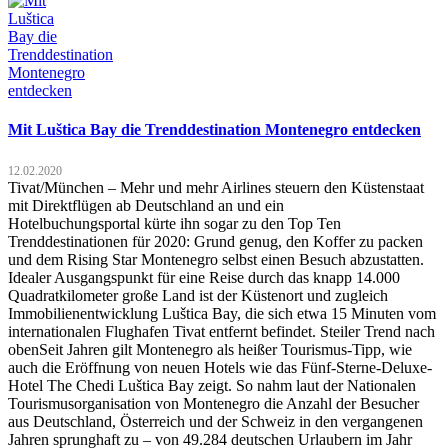
Mit Luštica Bay die Trenddestination Montenegro entdecken
12.02.2020
Tivat/München – Mehr und mehr Airlines steuern den Küstenstaat
mit Direktflügen ab Deutschland an und ein
Hotelbuchungsportal kürte ihn sogar zu den Top Ten
Trenddestinationen für 2020: Grund genug, den Koffer zu packen
und dem Rising Star Montenegro selbst einen Besuch abzustatten.
Idealer Ausgangspunkt für eine Reise durch das knapp 14.000
Quadratkilometer große Land ist der Küstenort und zugleich
Immobilienentwicklung Luštica Bay, die sich etwa 15 Minuten vom
internationalen Flughafen Tivat entfernt befindet. Steiler Trend nach
obenSeit Jahren gilt Montenegro als heißer Tourismus-Tipp, wie
auch die Eröffnung von neuen Hotels wie das Fünf-Sterne-Deluxe-
Hotel The Chedi Luštica Bay zeigt. So nahm laut der Nationalen
Tourismusorganisation von Montenegro die Anzahl der Besucher
aus Deutschland, Österreich und der Schweiz in den vergangenen
Jahren sprunghaft zu – von 49.284 deutschen Urlaubern im Jahr