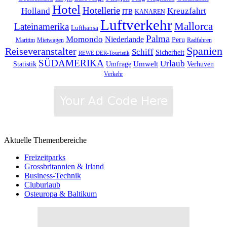
Hotel
Hotellerie
Kreuzfahrt
Holland
ITB
KANAREN
Luftverkehr
Mallorca
Lateinamerika
Lufthansa
Palma
Momondo
Niederlande
Peru
Maritim
Mietwagen
Radfahren
Spanien
Reiseveranstalter
Schiff
Sicherheit
REWE DER-Touristik
SÜDAMERIKA
Urlaub
Umfrage
Umwelt
Verhuven
Statistik
Verkehr
Aktuelle Themenbereiche
Freizeitparks
Grossbritannien & Irland
Business-Technik
Cluburlaub
Osteuropa & Baltikum