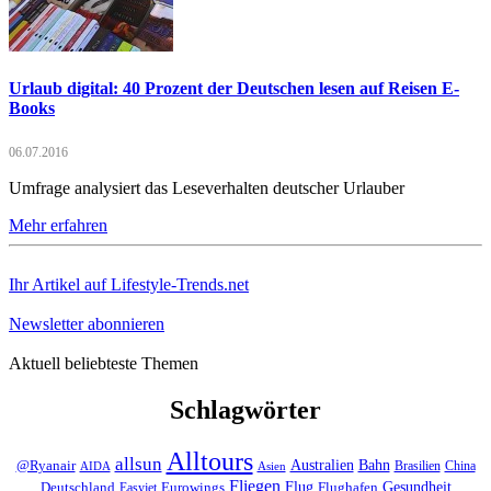
Urlaub digital: 40 Prozent der Deutschen lesen auf Reisen E-
Books
06.07.2016
Umfrage analysiert das Leseverhalten deutscher Urlauber
Mehr erfahren
Ihr Artikel auf Lifestyle-Trends.net
Newsletter abonnieren
Aktuell beliebteste Themen
Schlagwörter
Alltours
allsun
Bahn
Australien
@Ryanair
Brasilien
China
AIDA
Asien
Fliegen
Flug
Gesundheit
Deutschland
Eurowings
Flughafen
Easyjet