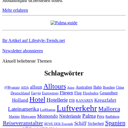
Jubiläumsjahr sicherstellen sollen.
Mehr erfahren
Ihr Artikel auf Lifestyle-Trends.net
Newsletter abonnieren
Aktuell beliebteste Themen
Schlagwörter
Alltours
allsun
Bahn
Australien
@Ryanair
Brasilien
China
AIDA
Asien
Fliegen
Flug
Gesundheit
Deutschland
Eurowings
Flughafen
Easyjet
Hotel
Hotellerie
Kreuzfahrt
Holland
ITB
KANAREN
Luftverkehr
Mallorca
Lateinamerika
Lufthansa
Palma
Momondo
Niederlande
Peru
Maritim
Mietwagen
Radfahren
Spanien
Reiseveranstalter
Schiff
Sicherheit
REWE DER-Touristik