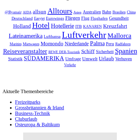
Alltours
allsun
Bahn
Australien
@Ryanair
Brasilien
China
AIDA
Asien
Fliegen
Flug
Gesundheit
Deutschland
Eurowings
Flughafen
Easyjet
Hotel
Hotellerie
Kreuzfahrt
Holland
ITB
KANAREN
Luftverkehr
Mallorca
Lateinamerika
Lufthansa
Palma
Momondo
Niederlande
Peru
Maritim
Mietwagen
Radfahren
Spanien
Reiseveranstalter
Schiff
Sicherheit
REWE DER-Touristik
SÜDAMERIKA
Urlaub
Umfrage
Umwelt
Verhuven
Statistik
Verkehr
Aktuelle Themenbereiche
Freizeitparks
Grossbritannien & Irland
Business-Technik
Cluburlaub
Osteuropa & Baltikum