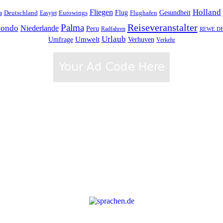
Holland
Fliegen
Flug
Gesundheit
Deutschland
Eurowings
Flughafen
a
Easyjet
Reiseveranstalter
Palma
ondo
Niederlande
Peru
Radfahren
REWE DER
Urlaub
Umfrage
Umwelt
Verhuven
Verkehr