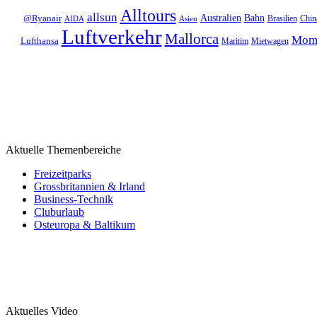
Alltours
allsun
Bahn
Australien
@Ryanair
Brasilien
Chin
AIDA
Asien
Luftverkehr
Mallorca
Mom
Lufthansa
Maritim
Mietwagen
Aktuelle Themenbereiche
Freizeitparks
Grossbritannien & Irland
Business-Technik
Cluburlaub
Osteuropa & Baltikum
Aktuelles Video