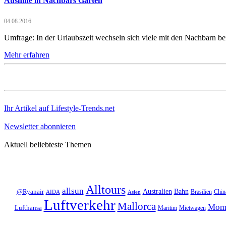
Aushilfe in Nachbars Garten
04.08.2016
Umfrage: In der Urlaubszeit wechseln sich viele mit den Nachbarn b
Mehr erfahren
Ihr Artikel auf Lifestyle-Trends.net
Newsletter abonnieren
Aktuell beliebteste Themen
Alltours
allsun
Bahn
Australien
@Ryanair
Brasilien
Chin
AIDA
Asien
Luftverkehr
Mallorca
Mom
Lufthansa
Maritim
Mietwagen