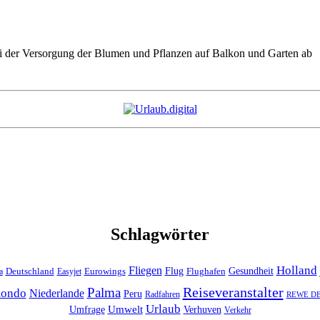
ei der Versorgung der Blumen und Pflanzen auf Balkon und Garten ab
Schlagwörter
Holland
Fliegen
Flug
Gesundheit
Deutschland
Eurowings
Flughafen
a
Easyjet
Reiseveranstalter
Palma
ondo
Niederlande
Peru
Radfahren
REWE DER
Urlaub
Umfrage
Umwelt
Verhuven
Verkehr