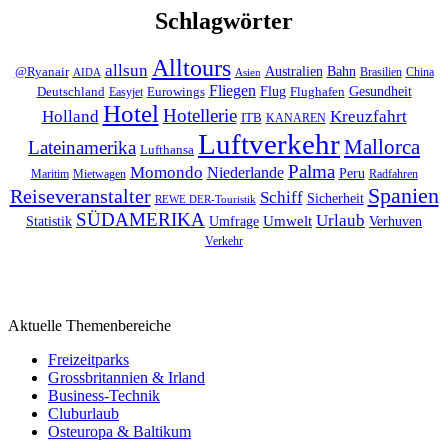
Schlagwörter
Alltours
allsun
Bahn
Australien
@Ryanair
Brasilien
China
AIDA
Asien
Fliegen
Flug
Gesundheit
Deutschland
Eurowings
Flughafen
Easyjet
Hotel
Hotellerie
Kreuzfahrt
Holland
ITB
KANAREN
Luftverkehr
Mallorca
Lateinamerika
Lufthansa
Palma
Momondo
Niederlande
Peru
Maritim
Mietwagen
Radfahren
Spanien
Reiseveranstalter
Schiff
Sicherheit
REWE DER-Touristik
SÜDAMERIKA
Urlaub
Umfrage
Umwelt
Verhuven
Statistik
Verkehr
Aktuelle Themenbereiche
Freizeitparks
Grossbritannien & Irland
Business-Technik
Cluburlaub
Osteuropa & Baltikum