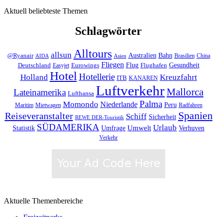
Aktuell beliebteste Themen
Schlagwörter
Alltours
allsun
Bahn
Australien
@Ryanair
Brasilien
China
AIDA
Asien
Fliegen
Flug
Gesundheit
Deutschland
Eurowings
Flughafen
Easyjet
Hotel
Hotellerie
Kreuzfahrt
Holland
ITB
KANAREN
Luftverkehr
Mallorca
Lateinamerika
Lufthansa
Palma
Momondo
Niederlande
Peru
Maritim
Mietwagen
Radfahren
Spanien
Reiseveranstalter
Schiff
Sicherheit
REWE DER-Touristik
SÜDAMERIKA
Urlaub
Umfrage
Umwelt
Verhuven
Statistik
Verkehr
Aktuelle Themenbereiche