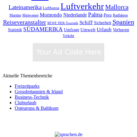
Luftverkehr
Mallorca
Lateinamerika
Lufthansa
Palma
Momondo
Niederlande
Peru
Maritim
Mietwagen
Radfahren
Spanien
Reiseveranstalter
Schiff
Sicherheit
REWE DER-Touristik
SÜDAMERIKA
Urlaub
Umfrage
Umwelt
Verhuven
Statistik
Verkehr
Aktuelle Themenbereiche
Freizeitparks
Grossbritannien & Irland
Business-Technik
Cluburlaub
Osteuropa & Baltikum