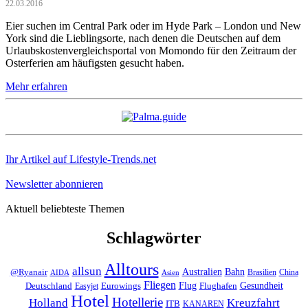
22.03.2016
Eier suchen im Central Park oder im Hyde Park – London und New
York sind die Lieblingsorte, nach denen die Deutschen auf dem
Urlaubskostenvergleichsportal von Momondo für den Zeitraum der
Osterferien am häufigsten gesucht haben.
Mehr erfahren
Ihr Artikel auf Lifestyle-Trends.net
Newsletter abonnieren
Aktuell beliebteste Themen
Schlagwörter
Alltours
allsun
Bahn
Australien
@Ryanair
Brasilien
China
AIDA
Asien
Fliegen
Flug
Gesundheit
Deutschland
Eurowings
Flughafen
Easyjet
Hotel
Hotellerie
Kreuzfahrt
Holland
ITB
KANAREN