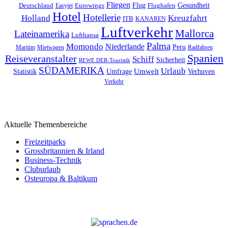
Fliegen
Flug
Gesundheit
Deutschland
Eurowings
Flughafen
Easyjet
Hotel
Hotellerie
Kreuzfahrt
Holland
ITB
KANAREN
Luftverkehr
Mallorca
Lateinamerika
Lufthansa
Palma
Momondo
Niederlande
Peru
Maritim
Mietwagen
Radfahren
Spanien
Reiseveranstalter
Schiff
Sicherheit
REWE DER-Touristik
SÜDAMERIKA
Urlaub
Umfrage
Umwelt
Verhuven
Statistik
Verkehr
Aktuelle Themenbereiche
Freizeitparks
Grossbritannien & Irland
Business-Technik
Cluburlaub
Osteuropa & Baltikum