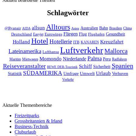
Aktuell beliebteste Themen
Schlagwörter
Alltours
allsun
Bahn
Australien
@Ryanair
Brasilien
China
AIDA
Asien
Fliegen
Flug
Gesundheit
Deutschland
Eurowings
Flughafen
Easyjet
Hotel
Hotellerie
Kreuzfahrt
Holland
ITB
KANAREN
Luftverkehr
Mallorca
Lateinamerika
Lufthansa
Palma
Momondo
Niederlande
Peru
Maritim
Mietwagen
Radfahren
Spanien
Reiseveranstalter
Schiff
Sicherheit
REWE DER-Touristik
SÜDAMERIKA
Urlaub
Umfrage
Umwelt
Verhuven
Statistik
Verkehr
Aktuelle Themenbereiche
Freizeitparks
Grossbritannien & Irland
Business-Technik
Cluburlaub