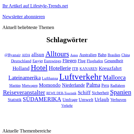
Ihr Artikel auf Lifestyle-Trends.net
Newsletter abonnieren
Aktuell beliebteste Themen
Schlagwörter
Alltours
allsun
Bahn
Australien
@Ryanair
Brasilien
China
AIDA
Asien
Fliegen
Flug
Gesundheit
Deutschland
Eurowings
Flughafen
Easyjet
Hotel
Hotellerie
Kreuzfahrt
Holland
ITB
KANAREN
Luftverkehr
Mallorca
Lateinamerika
Lufthansa
Palma
Momondo
Niederlande
Peru
Maritim
Mietwagen
Radfahren
Spanien
Reiseveranstalter
Schiff
Sicherheit
REWE DER-Touristik
SÜDAMERIKA
Urlaub
Umfrage
Umwelt
Verhuven
Statistik
Verkehr
Aktuelle Themenbereiche