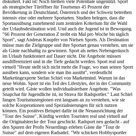
diskutiert. Fakt ist: Noch bleiben viele Potentiale ungenützt. Sport
als strategischer Türöffner für Tourismus 45 Prozent der
Bevölkerung in Deutschland, Österreich und der Schweiz betreiben
intensiv eine oder mehrere Sportarten. Studien belegen, dass die
Sportausübung zunehmend zum zentralen Kriterium für die Wahl
der Urlaubsdestination wird. Und auch die Jugend ist in Bewegung.
"66 Prozent der Generation Z treibt ein Mal pro Woche bis täglich
Sport", sagt Andreas Knupfer von Nielsen Sports. Als Destination
müsse man die Zielgruppe und ihre Sportart genau verstehen, um sie
als Gäste nachhaltig zu gewinnen. Sport als nettes Nebengeräusch
im Urlaub funktioniert auf Dauer nicht. Die Angebote müssen
ausdifferenziert und in die Tiefe gedacht werden. Sport real und
virtuell "Heute stellt sich nicht mehr die Frage, wo man seinen Sport
ausüben kann, sondern wie man ihn ausübt", verdeutlicht
Marketingexperte Stefan Schiel von Marketmind. Warum ist das
neue Wohin. Sport ist ein Teil des Lifestyles, der in der Community
geteilt wird. Gäste wollen individualisierbare Angebote. "Was
Snapchat für Jugendliche ist, ist Strava für Radsportler." Laut Schiel
fangen Tourismusregionen erst langsam an zu verstehen, wie sie
solche Kooperationen und Spezialisierungen für sich nutzen
können. Ein positives Beispiel dafür ist die Neuausrichtung der
"Tour des Suisse". Künftig werden Touristen real und virtuell auf
die Originalstrecke der Tour geschickt. Radsport neu gedacht - auf
den Spuren der Profis Neuerdings erleben Gäste die "Tour de
Suisse" auf dem eigenen Radsattel. "Wir schicken Hobbysportler