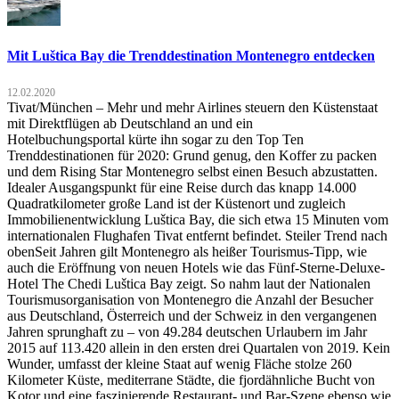
Mit Luštica Bay die Trenddestination Montenegro entdecken
12.02.2020
Tivat/München – Mehr und mehr Airlines steuern den Küstenstaat
mit Direktflügen ab Deutschland an und ein
Hotelbuchungsportal kürte ihn sogar zu den Top Ten
Trenddestinationen für 2020: Grund genug, den Koffer zu packen
und dem Rising Star Montenegro selbst einen Besuch abzustatten.
Idealer Ausgangspunkt für eine Reise durch das knapp 14.000
Quadratkilometer große Land ist der Küstenort und zugleich
Immobilienentwicklung Luštica Bay, die sich etwa 15 Minuten vom
internationalen Flughafen Tivat entfernt befindet. Steiler Trend nach
obenSeit Jahren gilt Montenegro als heißer Tourismus-Tipp, wie
auch die Eröffnung von neuen Hotels wie das Fünf-Sterne-Deluxe-
Hotel The Chedi Luštica Bay zeigt. So nahm laut der Nationalen
Tourismusorganisation von Montenegro die Anzahl der Besucher
aus Deutschland, Österreich und der Schweiz in den vergangenen
Jahren sprunghaft zu – von 49.284 deutschen Urlaubern im Jahr
2015 auf 113.420 allein in den ersten drei Quartalen von 2019. Kein
Wunder, umfasst der kleine Staat auf wenig Fläche stolze 260
Kilometer Küste, mediterrane Städte, die fjordähnliche Bucht von
Kotor und eine faszinierende Restaurant- und Bar-Szene ebenso wie