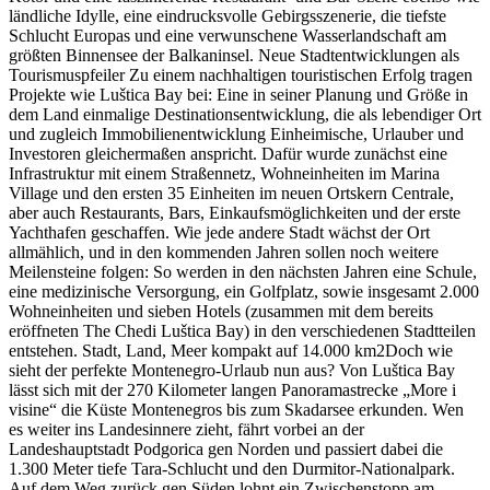
ländliche Idylle, eine eindrucksvolle Gebirgsszenerie, die tiefste
Schlucht Europas und eine verwunschene Wasserlandschaft am
größten Binnensee der Balkaninsel. Neue Stadtentwicklungen als
Tourismuspfeiler Zu einem nachhaltigen touristischen Erfolg tragen
Projekte wie Luštica Bay bei: Eine in seiner Planung und Größe in
dem Land einmalige Destinationsentwicklung, die als lebendiger Ort
und zugleich Immobilienentwicklung Einheimische, Urlauber und
Investoren gleichermaßen anspricht. Dafür wurde zunächst eine
Infrastruktur mit einem Straßennetz, Wohneinheiten im Marina
Village und den ersten 35 Einheiten im neuen Ortskern Centrale,
aber auch Restaurants, Bars, Einkaufsmöglichkeiten und der erste
Yachthafen geschaffen. Wie jede andere Stadt wächst der Ort
allmählich, und in den kommenden Jahren sollen noch weitere
Meilensteine folgen: So werden in den nächsten Jahren eine Schule,
eine medizinische Versorgung, ein Golfplatz, sowie insgesamt 2.000
Wohneinheiten und sieben Hotels (zusammen mit dem bereits
eröffneten The Chedi Luštica Bay) in den verschiedenen Stadtteilen
entstehen. Stadt, Land, Meer kompakt auf 14.000 km2Doch wie
sieht der perfekte Montenegro-Urlaub nun aus? Von Luštica Bay
lässt sich mit der 270 Kilometer langen Panoramastrecke „More i
visine“ die Küste Montenegros bis zum Skadarsee erkunden. Wen
es weiter ins Landesinnere zieht, fährt vorbei an der
Landeshauptstadt Podgorica gen Norden und passiert dabei die
1.300 Meter tiefe Tara-Schlucht und den Durmitor-Nationalpark.
Auf dem Weg zurück gen Süden lohnt ein Zwischenstopp am