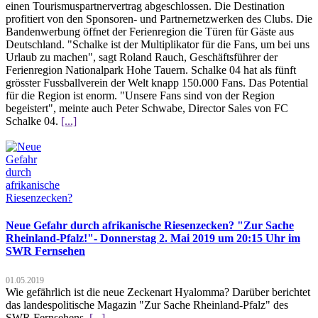
einen Tourismuspartnervertrag abgeschlossen. Die Destination
profitiert von den Sponsoren- und Partnernetzwerken des Clubs. Die
Bandenwerbung öffnet der Ferienregion die Türen für Gäste aus
Deutschland. "Schalke ist der Multiplikator für die Fans, um bei uns
Urlaub zu machen", sagt Roland Rauch, Geschäftsführer der
Ferienregion Nationalpark Hohe Tauern. Schalke 04 hat als fünft
grösster Fussballverein der Welt knapp 150.000 Fans. Das Potential
für die Region ist enorm. "Unsere Fans sind von der Region
begeistert", meinte auch Peter Schwabe, Director Sales von FC
Schalke 04.
[...]
Neue Gefahr durch afrikanische Riesenzecken? "Zur Sache
Rheinland-Pfalz!"- Donnerstag 2. Mai 2019 um 20:15 Uhr im
SWR Fernsehen
01.05.2019
Wie gefährlich ist die neue Zeckenart Hyalomma? Darüber berichtet
das landespolitische Magazin "Zur Sache Rheinland-Pfalz" des
SWR Fernsehens.
[...]