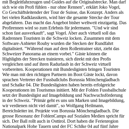
mit Begleitfahrzeugen und Guides auf die Originalstrecke. Man darf
sich wie ein Profi fühlen - nur ohne Rennen", erklärt Joko Vogel,
Co Geschäftsleitender der Tour de Suisse, das Konzept. Anders als
bei vielen Radklassikern, wird hier die gesamte Strecke der Tour
abgefahren. Das macht das Angebot bisher weltweit einzigartig. Das
Profirennen wird so zum Erlebnis für jedermann. "Und wir sind
schon fast ausverkauft", sagt Vogel. Aber auch virtuell soll das
Radrennen Touristen in die Schweiz locken. Zusammen mit dem
Software-Anbieter Rouby wurden die Stecken der Rundfahrt
digitalisiert. "Während man auf dem Rollentrainer sitzt, zieht das
Schweizer Panorama an einem vorbei." Gäste können die
Highlights der Strecken trainieren, sich direkt mit den Profis
vergleichen und auf ihren Radurlaub in der Schweiz virtuell
vorbereiten. Kooperationen mit Bundesligisten bringen Touristen
Wie man mit den richtigen Partnern im Boot Gäste lockt, davon
sprachen Vertreter der Fussballclubs Borussia Mönchengladbach
und Schalke 04. Die Bundesligisten haben bereits erfolgreiche
Kooperationen im Tourismus initiiert. Mit der Fohlen Fussballschule
setzt der Bundesligist auf Imagebildung und Nachwuchsförderung
in der Schweiz. "Primär geht es uns um Marken und Imagebildung,
wir verdienen nicht viel damit", so Wolfgang Heilmann,
Bereichsleiter int. Projekte von Borussia Mönchengladbach. Die
grosse Resonanz der FohlenCamps auf Sozialen Medien spricht für
sich. Der Ball rollt auch in Osttirol. Dort haben die Ferienregion
Nationalpark Hohe Tauern und der FC Schlke 04 auf fünf Jahre