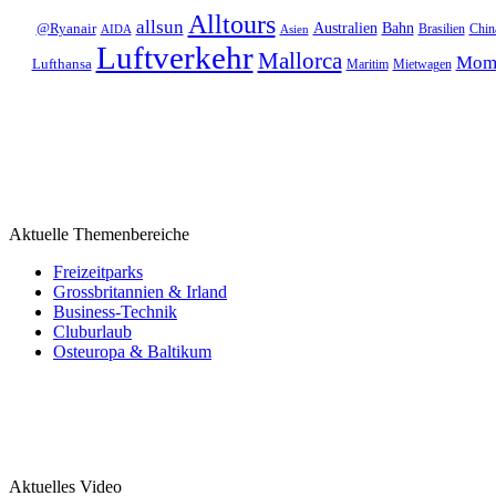
Alltours
allsun
Bahn
Australien
@Ryanair
Brasilien
Chin
AIDA
Asien
Luftverkehr
Mallorca
Mom
Lufthansa
Maritim
Mietwagen
Aktuelle Themenbereiche
Freizeitparks
Grossbritannien & Irland
Business-Technik
Cluburlaub
Osteuropa & Baltikum
Aktuelles Video