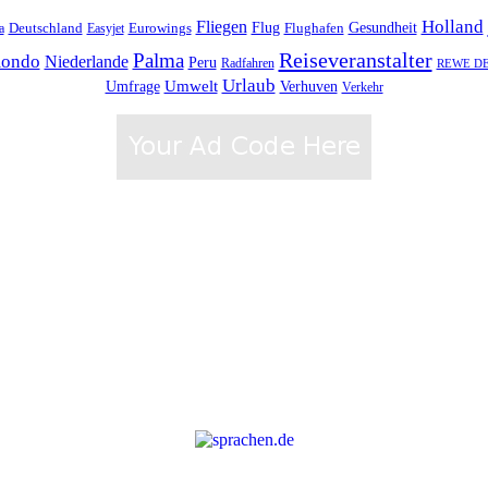
Holland
Fliegen
Flug
Gesundheit
Deutschland
Eurowings
Flughafen
a
Easyjet
Reiseveranstalter
Palma
ondo
Niederlande
Peru
Radfahren
REWE DER
Urlaub
Umfrage
Umwelt
Verhuven
Verkehr