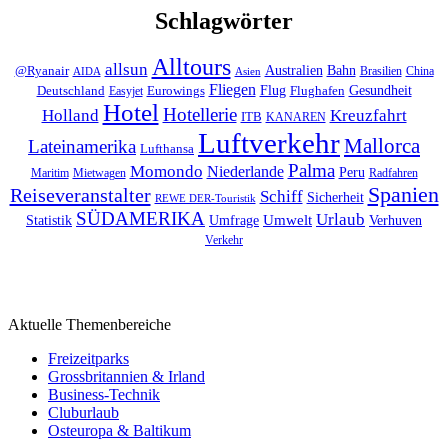
Schlagwörter
Alltours
allsun
Bahn
Australien
@Ryanair
Brasilien
China
AIDA
Asien
Fliegen
Flug
Gesundheit
Deutschland
Eurowings
Flughafen
Easyjet
Hotel
Hotellerie
Kreuzfahrt
Holland
ITB
KANAREN
Luftverkehr
Mallorca
Lateinamerika
Lufthansa
Palma
Momondo
Niederlande
Peru
Maritim
Mietwagen
Radfahren
Spanien
Reiseveranstalter
Schiff
Sicherheit
REWE DER-Touristik
SÜDAMERIKA
Urlaub
Umfrage
Umwelt
Verhuven
Statistik
Verkehr
Aktuelle Themenbereiche
Freizeitparks
Grossbritannien & Irland
Business-Technik
Cluburlaub
Osteuropa & Baltikum