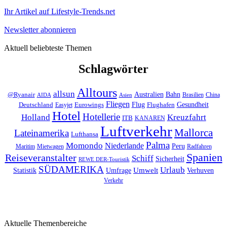
Ihr Artikel auf Lifestyle-Trends.net
Newsletter abonnieren
Aktuell beliebteste Themen
Schlagwörter
Alltours
allsun
Bahn
Australien
@Ryanair
Brasilien
China
AIDA
Asien
Fliegen
Flug
Gesundheit
Deutschland
Eurowings
Flughafen
Easyjet
Hotel
Hotellerie
Kreuzfahrt
Holland
ITB
KANAREN
Luftverkehr
Mallorca
Lateinamerika
Lufthansa
Palma
Momondo
Niederlande
Peru
Maritim
Mietwagen
Radfahren
Spanien
Reiseveranstalter
Schiff
Sicherheit
REWE DER-Touristik
SÜDAMERIKA
Urlaub
Umfrage
Umwelt
Verhuven
Statistik
Verkehr
Aktuelle Themenbereiche