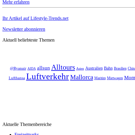
Mehr erfahren
Ihr Artikel auf Lifestyle-Trends.net
Newsletter abonnieren
Aktuell beliebteste Themen
Alltours
allsun
Bahn
Australien
@Ryanair
Brasilien
Chin
AIDA
Asien
Luftverkehr
Mallorca
Mom
Lufthansa
Maritim
Mietwagen
Aktuelle Themenbereiche
Freizeitparks