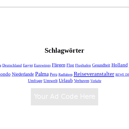
Schlagwörter
Holland
Fliegen
Flug
Gesundheit
Deutschland
Eurowings
Flughafen
a
Easyjet
Reiseveranstalter
Palma
ondo
Niederlande
Peru
Radfahren
REWE DER
Urlaub
Umfrage
Umwelt
Verhuven
Verkehr