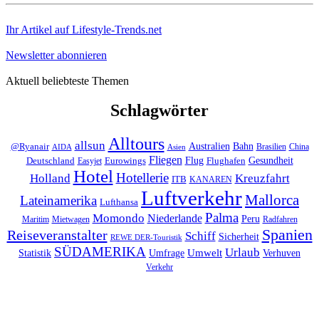
Ihr Artikel auf Lifestyle-Trends.net
Newsletter abonnieren
Aktuell beliebteste Themen
Schlagwörter
Alltours
allsun
Bahn
Australien
@Ryanair
Brasilien
China
AIDA
Asien
Fliegen
Flug
Gesundheit
Deutschland
Eurowings
Flughafen
Easyjet
Hotel
Hotellerie
Kreuzfahrt
Holland
ITB
KANAREN
Luftverkehr
Mallorca
Lateinamerika
Lufthansa
Palma
Momondo
Niederlande
Peru
Maritim
Mietwagen
Radfahren
Spanien
Reiseveranstalter
Schiff
Sicherheit
REWE DER-Touristik
SÜDAMERIKA
Urlaub
Umfrage
Umwelt
Verhuven
Statistik
Verkehr