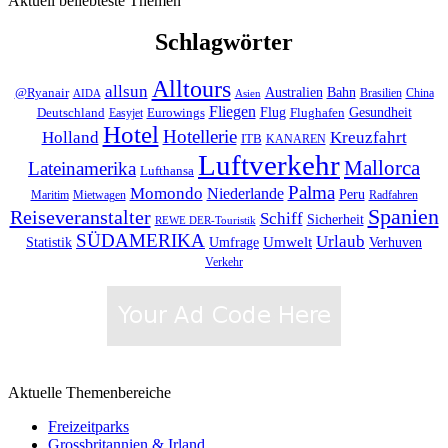
Aktuell beliebteste Themen
Schlagwörter
Alltours
allsun
Bahn
Australien
@Ryanair
Brasilien
China
AIDA
Asien
Fliegen
Flug
Gesundheit
Deutschland
Eurowings
Flughafen
Easyjet
Hotel
Hotellerie
Kreuzfahrt
Holland
ITB
KANAREN
Luftverkehr
Mallorca
Lateinamerika
Lufthansa
Palma
Momondo
Niederlande
Peru
Maritim
Mietwagen
Radfahren
Spanien
Reiseveranstalter
Schiff
Sicherheit
REWE DER-Touristik
SÜDAMERIKA
Urlaub
Umfrage
Umwelt
Verhuven
Statistik
Verkehr
Aktuelle Themenbereiche
Freizeitparks
Grossbritannien & Irland