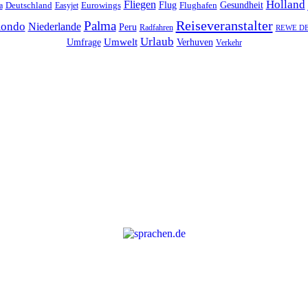
Holland
Fliegen
Flug
Gesundheit
Deutschland
Eurowings
Flughafen
a
Easyjet
Reiseveranstalter
Palma
ondo
Niederlande
Peru
Radfahren
REWE DER
Urlaub
Umfrage
Umwelt
Verhuven
Verkehr