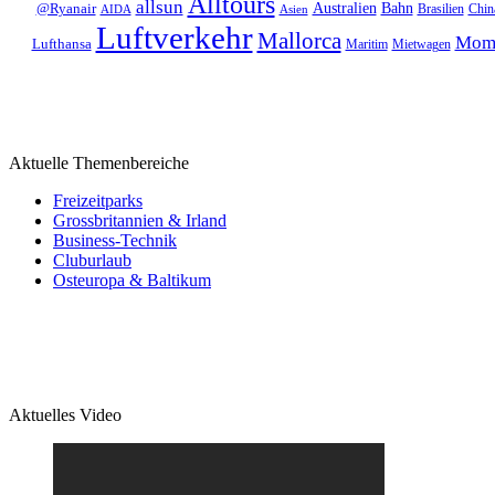
Alltours
allsun
Bahn
Australien
@Ryanair
Brasilien
Chin
AIDA
Asien
Luftverkehr
Mallorca
Mom
Lufthansa
Maritim
Mietwagen
Aktuelle Themenbereiche
Freizeitparks
Grossbritannien & Irland
Business-Technik
Cluburlaub
Osteuropa & Baltikum
Aktuelles Video