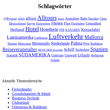
Schlagwörter
Alltours
allsun
Bahn
Australien
@Ryanair
Brasilien
China
AIDA
Asien
Fliegen
Flug
Gesundheit
Deutschland
Eurowings
Flughafen
Easyjet
Hotel
Hotellerie
Kreuzfahrt
Holland
ITB
KANAREN
Luftverkehr
Mallorca
Lateinamerika
Lufthansa
Palma
Momondo
Niederlande
Peru
Maritim
Mietwagen
Radfahren
Spanien
Reiseveranstalter
Schiff
Sicherheit
REWE DER-Touristik
SÜDAMERIKA
Urlaub
Umfrage
Umwelt
Verhuven
Statistik
Verkehr
Aktuelle Themenbereiche
Freizeitparks
Grossbritannien & Irland
Business-Technik
Cluburlaub
Osteuropa & Baltikum