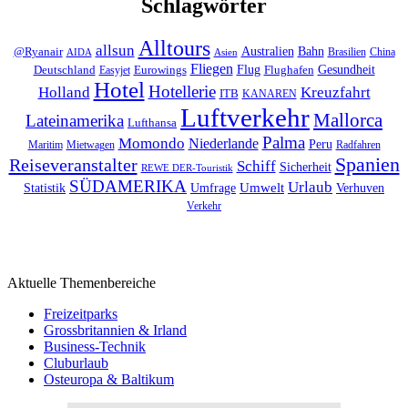
Schlagwörter
Alltours
allsun
Bahn
Australien
@Ryanair
Brasilien
China
AIDA
Asien
Fliegen
Flug
Gesundheit
Deutschland
Eurowings
Flughafen
Easyjet
Hotel
Hotellerie
Kreuzfahrt
Holland
ITB
KANAREN
Luftverkehr
Mallorca
Lateinamerika
Lufthansa
Palma
Momondo
Niederlande
Peru
Maritim
Mietwagen
Radfahren
Spanien
Reiseveranstalter
Schiff
Sicherheit
REWE DER-Touristik
SÜDAMERIKA
Urlaub
Umfrage
Umwelt
Verhuven
Statistik
Verkehr
Aktuelle Themenbereiche
Freizeitparks
Grossbritannien & Irland
Business-Technik
Cluburlaub
Osteuropa & Baltikum