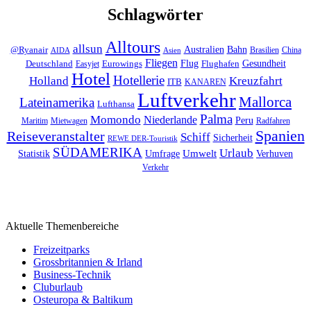
Schlagwörter
Alltours
allsun
Bahn
Australien
@Ryanair
Brasilien
China
AIDA
Asien
Fliegen
Flug
Gesundheit
Deutschland
Eurowings
Flughafen
Easyjet
Hotel
Hotellerie
Kreuzfahrt
Holland
ITB
KANAREN
Luftverkehr
Mallorca
Lateinamerika
Lufthansa
Palma
Momondo
Niederlande
Peru
Maritim
Mietwagen
Radfahren
Spanien
Reiseveranstalter
Schiff
Sicherheit
REWE DER-Touristik
SÜDAMERIKA
Urlaub
Umfrage
Umwelt
Verhuven
Statistik
Verkehr
Aktuelle Themenbereiche
Freizeitparks
Grossbritannien & Irland
Business-Technik
Cluburlaub
Osteuropa & Baltikum