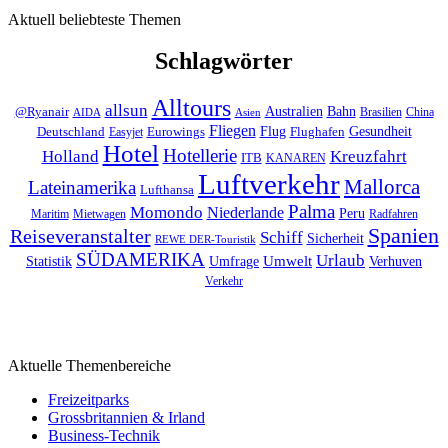
Aktuell beliebteste Themen
Schlagwörter
Alltours
allsun
Bahn
Australien
@Ryanair
Brasilien
China
AIDA
Asien
Fliegen
Flug
Gesundheit
Deutschland
Eurowings
Flughafen
Easyjet
Hotel
Hotellerie
Kreuzfahrt
Holland
ITB
KANAREN
Luftverkehr
Mallorca
Lateinamerika
Lufthansa
Palma
Momondo
Niederlande
Peru
Maritim
Mietwagen
Radfahren
Spanien
Reiseveranstalter
Schiff
Sicherheit
REWE DER-Touristik
SÜDAMERIKA
Urlaub
Umfrage
Umwelt
Verhuven
Statistik
Verkehr
Aktuelle Themenbereiche
Freizeitparks
Grossbritannien & Irland
Business-Technik