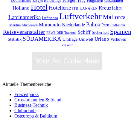
Fliegen
Flug
Gesundheit
Deutschland
Eurowings
Flughafen
Easyjet
Hotel
Hotellerie
Kreuzfahrt
Holland
ITB
KANAREN
Luftverkehr
Mallorca
Lateinamerika
Lufthansa
Palma
Momondo
Niederlande
Peru
Maritim
Mietwagen
Radfahren
Spanien
Reiseveranstalter
Schiff
Sicherheit
REWE DER-Touristik
SÜDAMERIKA
Urlaub
Umfrage
Umwelt
Verhuven
Statistik
Verkehr
Aktuelle Themenbereiche
Freizeitparks
Grossbritannien & Irland
Business-Technik
Cluburlaub
Osteuropa & Baltikum