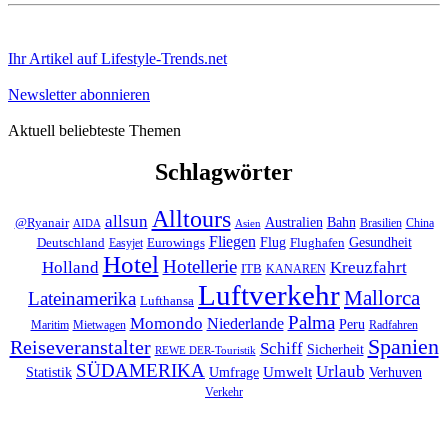
Ihr Artikel auf Lifestyle-Trends.net
Newsletter abonnieren
Aktuell beliebteste Themen
Schlagwörter
Alltours
allsun
Bahn
Australien
@Ryanair
Brasilien
China
AIDA
Asien
Fliegen
Flug
Gesundheit
Deutschland
Eurowings
Flughafen
Easyjet
Hotel
Hotellerie
Kreuzfahrt
Holland
ITB
KANAREN
Luftverkehr
Mallorca
Lateinamerika
Lufthansa
Palma
Momondo
Niederlande
Peru
Maritim
Mietwagen
Radfahren
Spanien
Reiseveranstalter
Schiff
Sicherheit
REWE DER-Touristik
SÜDAMERIKA
Urlaub
Umfrage
Umwelt
Verhuven
Statistik
Verkehr