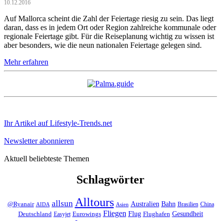
10.12.2016
Auf Mallorca scheint die Zahl der Feiertage riesig zu sein. Das liegt
daran, dass es in jedem Ort oder Region zahlreiche kommunale oder
regionale Feiertage gibt. Für die Reiseplanung wichtig zu wissen ist
aber besonders, wie die neun nationalen Feiertage gelegen sind.
Mehr erfahren
Ihr Artikel auf Lifestyle-Trends.net
Newsletter abonnieren
Aktuell beliebteste Themen
Schlagwörter
Alltours
allsun
Bahn
Australien
@Ryanair
Brasilien
China
AIDA
Asien
Fliegen
Flug
Gesundheit
Deutschland
Eurowings
Flughafen
Easyjet