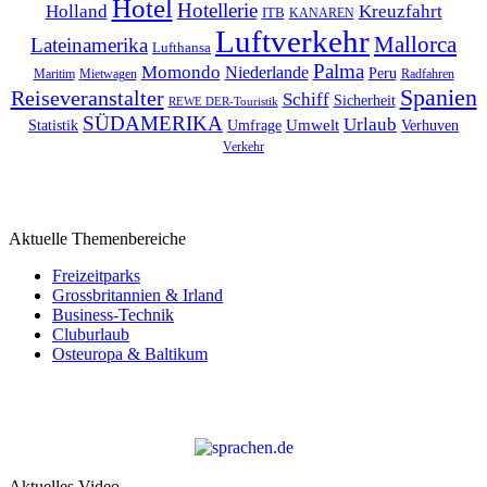
Hotel
Hotellerie
Kreuzfahrt
Holland
ITB
KANAREN
Luftverkehr
Mallorca
Lateinamerika
Lufthansa
Palma
Momondo
Niederlande
Peru
Maritim
Mietwagen
Radfahren
Spanien
Reiseveranstalter
Schiff
Sicherheit
REWE DER-Touristik
SÜDAMERIKA
Urlaub
Umfrage
Umwelt
Verhuven
Statistik
Verkehr
Aktuelle Themenbereiche
Freizeitparks
Grossbritannien & Irland
Business-Technik
Cluburlaub
Osteuropa & Baltikum
Aktuelles Video